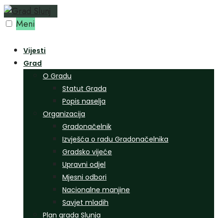
Preskoči
na
Meni
sadržaj
Vijesti
Grad
O Gradu
Statut Grada
Popis naselja
Organizacija
Gradonačelnik
Izvješća o radu Gradonačelnika
Gradsko vijeće
Upravni odjel
Mjesni odbori
Nacionalne manjine
Savjet mladih
Plan grada Slunja