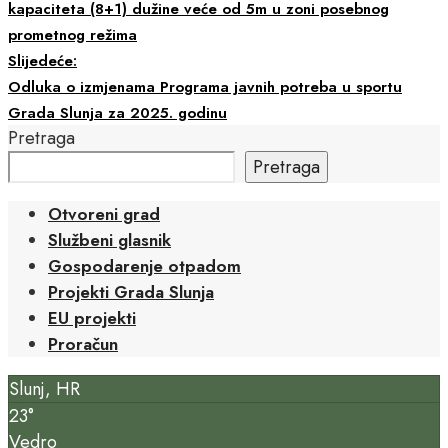
kapaciteta (8+1) dužine veće od 5m u zoni posebnog
prometnog režima
Slijedeće:
Odluka o izmjenama Programa javnih potreba u sportu
Grada Slunja za 2025. godinu
Pretraga
Pretraga
Otvoreni grad
Službeni glasnik
Gospodarenje otpadom
Projekti Grada Slunja
EU projekti
Proračun
Slunj, HR
23°
Vedro