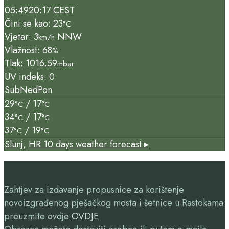
05:49
20:17 CEST
Čini se kao: 23
°C
Vjetar: 3
NNW
km/h
Vlažnost: 68
%
Tlak: 1016.59
mbar
UV indeks: 0
Sub
Ned
Pon
29
/ 17
°C
°C
34
/ 17
°C
°C
37
/ 19
°C
°C
Slunj, HR
10 days weather forecast ▸
Zahtjev za izdavanje propusnice za korištenje
novoizgrađenog pješačkog mosta i šetnice u Rastokama
preuzmite ovdje
OVDJE