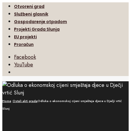
Otvoreni grad
Službeni glasnik
Gospodarenje otpadom
Projekti Grada Slunja
EU projekti
Proračun
Facebook
YouTube
Open
Search
Window
Home
Ostali akti grada
Odluka o ekonomskoj cijeni smještaja djece u Dječji vrtić
Slunj