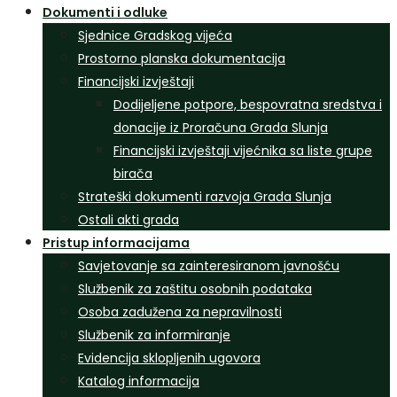
Dokumenti i odluke
Sjednice Gradskog vijeća
Prostorno planska dokumentacija
Financijski izvještaji
Dodijeljene potpore, bespovratna sredstva i
donacije iz Proračuna Grada Slunja
Financijski izvještaji vijećnika sa liste grupe
birača
Strateški dokumenti razvoja Grada Slunja
Ostali akti grada
Pristup informacijama
Savjetovanje sa zainteresiranom javnošću
Službenik za zaštitu osobnih podataka
Osoba zadužena za nepravilnosti
Službenik za informiranje
Evidencija sklopljenih ugovora
Katalog informacija