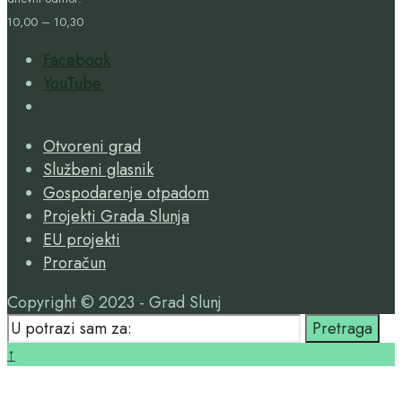
10,00 – 10,30
Facebook
YouTube
Open
Search
Otvoreni grad
Window
Službeni glasnik
Gospodarenje otpadom
Projekti Grada Slunja
EU projekti
Proračun
Copyright © 2023 - Grad Slunj
Search
Pretraga
for:
Close
↑
Search
Window