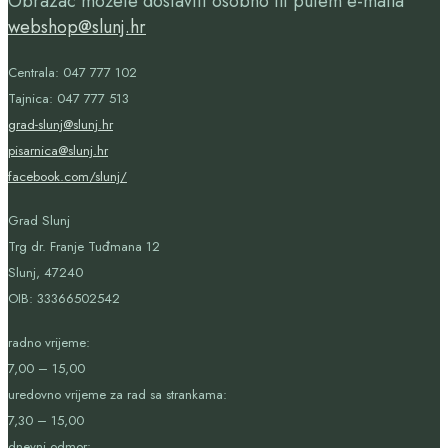
Obrazac možete dostaviti osobno ili putem e-maila
webshop@slunj.hr
Centrala: 047 777 102
Tajnica: 047 777 513
grad-slunj@slunj.hr
pisarnica@slunj.hr
facebook.com/slunj/
Grad Slunj
Trg dr. Franje Tuđmana 12
Slunj, 47240
OIB:
33366502542
radno vrijeme:
7,00 – 15,00
uredovno vrijeme za rad sa strankama:
7,30 – 15,00
dnevni odmor: