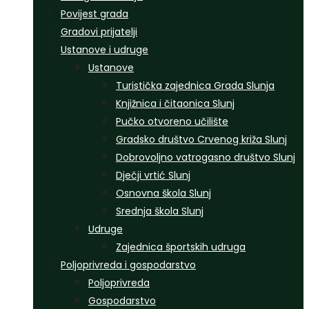
Povijest grada
Gradovi prijatelji
Ustanove i udruge
Ustanove
Turistička zajednica Grada Slunja
Knjižnica i čitaonica Slunj
Pučko otvoreno učilište
Gradsko društvo Crvenog križa Slunj
Dobrovoljno vatrogasno društvo Slunj
Dječji vrtić Slunj
Osnovna škola Slunj
Srednja škola Slunj
Udruge
Zajednica športskih udruga
Poljoprivreda i gospodarstvo
Poljoprivreda
Gospodarstvo