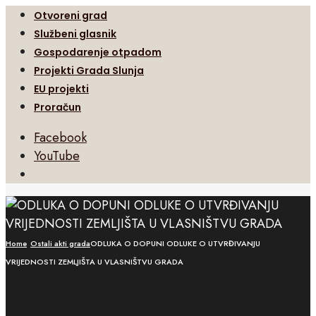
Otvoreni grad
Službeni glasnik
Gospodarenje otpadom
Projekti Grada Slunja
EU projekti
Proračun
Facebook
YouTube
Open
Search
Window
Home
Ostali akti grada
ODLUKA O DOPUNI ODLUKE O UTVRĐIVANJU
VRIJEDNOSTI ZEMLJIŠTA U VLASNIŠTVU GRADA