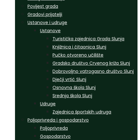
Povijest grada
Gradovi prijatelji
Ustanove i udruge
Ustanove
Turistička zajednica Grada Slunja
Knjižnica i čitaonica Slunj
Pučko otvoreno učilište
Gradsko društvo Crvenog križa Slunj
Dobrovoljno vatrogasno društvo Slunj
Dječji vrtić Slunj
Osnovna škola Slunj
Srednja škola Slunj
Udruge
Zajednica športskih udruga
Poljoprivreda i gospodarstvo
Poljoprivreda
Gospodarstvo