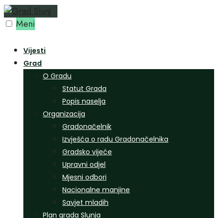
Preskoči
na
Meni
sadržaj
Vijesti
Grad
O Gradu
Statut Grada
Popis naselja
Organizacija
Gradonačelnik
Izvješća o radu Gradonačelnika
Gradsko vijeće
Upravni odjel
Mjesni odbori
Nacionalne manjine
Savjet mladih
Plan grada Slunja