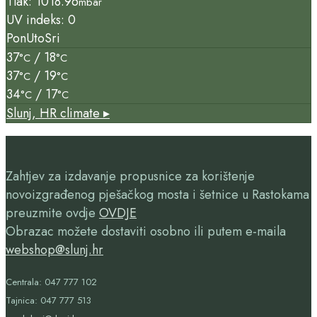
Tlak: 1018.96
mbar
UV indeks: 0
Pon
Uto
Sri
37
/ 18
°C
°C
37
/ 19
°C
°C
34
/ 17
°C
°C
Slunj, HR
climate ▸
Zahtjev za izdavanje propusnice za korištenje
novoizgrađenog pješačkog mosta i šetnice u Rastokama
preuzmite ovdje
OVDJE
Obrazac možete dostaviti osobno ili putem e-maila
webshop@slunj.hr
Centrala: 047 777 102
Tajnica: 047 777 513