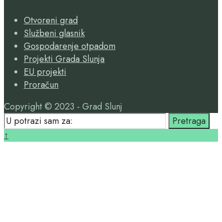
Search
Otvoreni grad
Window
Službeni glasnik
Gospodarenje otpadom
Projekti Grada Slunja
EU projekti
Proračun
Copyright © 2023 - Grad Slunj
Search
Pretraga
for:
Close
↑
Search
Window