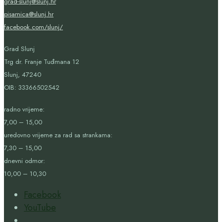
grad-slunj@slunj.hr
pisarnica@slunj.hr
facebook.com/slunj/
Grad Slunj
Trg dr. Franje Tuđmana 12
Slunj, 47240
OIB:
33366502542
radno vrijeme:
7,00 – 15,00
uredovno vrijeme za rad sa strankama:
7,30 – 15,00
dnevni odmor:
10,00 – 10,30
Facebook
YouTube
Open