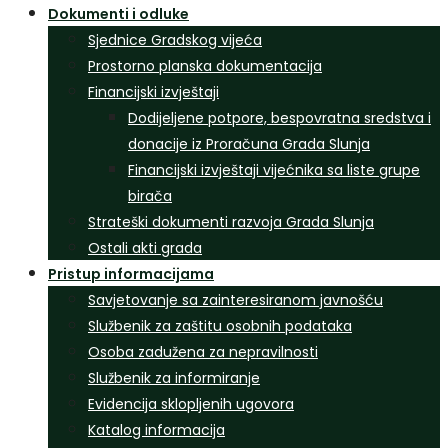
Dokumenti i odluke
Sjednice Gradskog vijeća
Prostorno planska dokumentacija
Financijski izvještaji
Dodijeljene potpore, bespovratna sredstva i
donacije iz Proračuna Grada Slunja
Financijski izvještaji vijećnika sa liste grupe
birača
Strateški dokumenti razvoja Grada Slunja
Ostali akti grada
Pristup informacijama
Savjetovanje sa zainteresiranom javnošću
Službenik za zaštitu osobnih podataka
Osoba zadužena za nepravilnosti
Službenik za informiranje
Evidencija sklopljenih ugovora
Katalog informacija