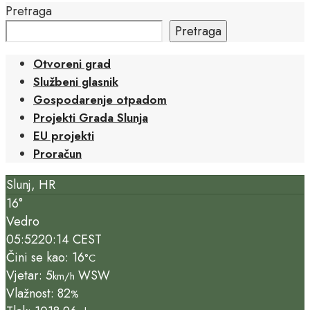
Pretraga
Pretraga
Otvoreni grad
Službeni glasnik
Gospodarenje otpadom
Projekti Grada Slunja
EU projekti
Proračun
Slunj, HR
16°
Vedro
05:52
20:14 CEST
Čini se kao: 16
°C
Vjetar: 5
WSW
km/h
Vlažnost: 82
%