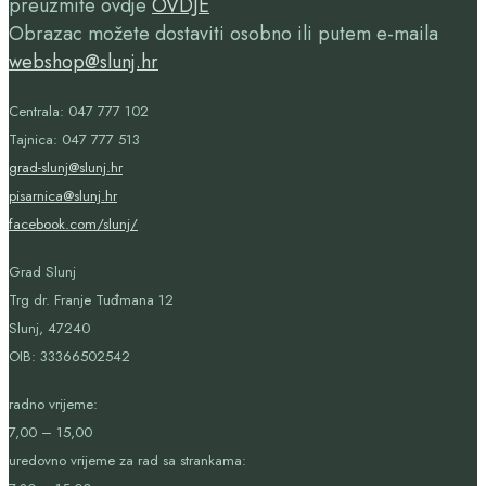
preuzmite ovdje
OVDJE
Obrazac možete dostaviti osobno ili putem e-maila
webshop@slunj.hr
Centrala: 047 777 102
Tajnica: 047 777 513
grad-slunj@slunj.hr
pisarnica@slunj.hr
facebook.com/slunj/
Grad Slunj
Trg dr. Franje Tuđmana 12
Slunj, 47240
OIB:
33366502542
radno vrijeme:
7,00 – 15,00
uredovno vrijeme za rad sa strankama: