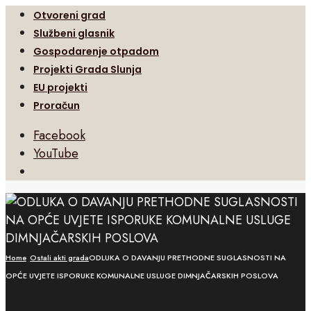
Otvoreni grad
Službeni glasnik
Gospodarenje otpadom
Projekti Grada Slunja
EU projekti
Proračun
Facebook
YouTube
Open
Search
Window
Home
Ostali akti grada
ODLUKA O DAVANJU PRETHODNE SUGLASNOSTI NA
OPĆE UVJETE ISPORUKE KOMUNALNE USLUGE DIMNJAČARSKIH POSLOVA