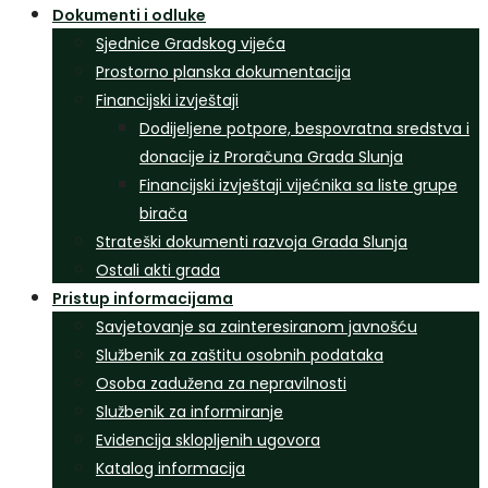
Dokumenti i odluke
Sjednice Gradskog vijeća
Prostorno planska dokumentacija
Financijski izvještaji
Dodijeljene potpore, bespovratna sredstva i
donacije iz Proračuna Grada Slunja
Financijski izvještaji vijećnika sa liste grupe
birača
Strateški dokumenti razvoja Grada Slunja
Ostali akti grada
Pristup informacijama
Savjetovanje sa zainteresiranom javnošću
Službenik za zaštitu osobnih podataka
Osoba zadužena za nepravilnosti
Službenik za informiranje
Evidencija sklopljenih ugovora
Katalog informacija