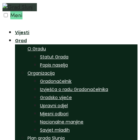
Preskoči
na
Meni
sadržaj
Vijesti
Grad
O Gradu
Statut Grada
Popis naselja
Organizacija
Gradonačelnik
Izvješća o radu Gradonačelnika
Gradsko vijeće
Upravni odjel
Mjesni odbori
Nacionalne manjine
Savjet mladih
Plan grada Slunja