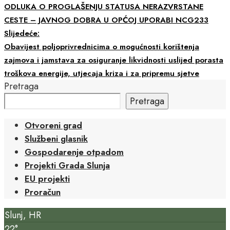
ODLUKA O PROGLAŠENJU STATUSA NERAZVRSTANE
CESTE – JAVNOG DOBRA U OPĆOJ UPORABI NCG233
Slijedeće:
Obavijest poljoprivrednicima o mogućnosti korištenja
zajmova i jamstava za osiguranje likvidnosti uslijed porasta
troškova energije, utjecaja kriza i za pripremu sjetve
Pretraga
Pretraga
Otvoreni grad
Službeni glasnik
Gospodarenje otpadom
Projekti Grada Slunja
EU projekti
Proračun
Slunj, HR
22°