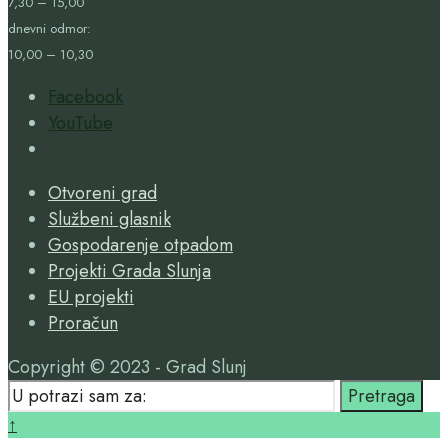
7,30 – 15,00
dnevni odmor:
10,00 – 10,30
Facebook
YouTube
Open
Search
Otvoreni grad
Window
Službeni glasnik
Gospodarenje otpadom
Projekti Grada Slunja
EU projekti
Proračun
Copyright © 2023 - Grad Slunj
Search
Pretraga
for:
Close
↑