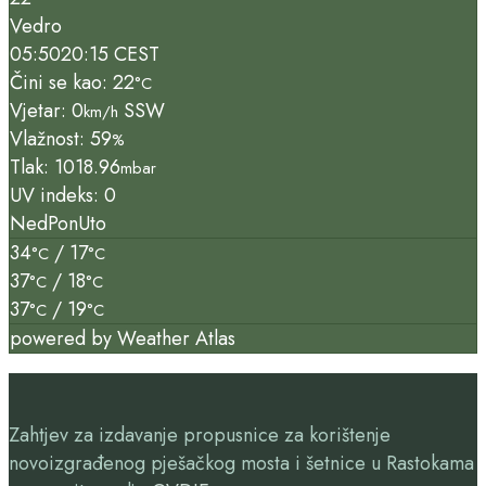
Vedro
05:50
20:15 CEST
Čini se kao: 22
°C
Vjetar: 0
SSW
km/h
Vlažnost: 59
%
Tlak: 1018.96
mbar
UV indeks: 0
Ned
Pon
Uto
34
/ 17
°C
°C
37
/ 18
°C
°C
37
/ 19
°C
°C
powered by
Weather Atlas
Zahtjev za izdavanje propusnice za korištenje
novoizgrađenog pješačkog mosta i šetnice u Rastokama