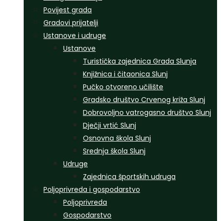
Povijest grada
Gradovi prijatelji
Ustanove i udruge
Ustanove
Turistička zajednica Grada Slunja
Knjižnica i čitaonica Slunj
Pučko otvoreno učilište
Gradsko društvo Crvenog križa Slunj
Dobrovoljno vatrogasno društvo Slunj
Dječji vrtić Slunj
Osnovna škola Slunj
Srednja škola Slunj
Udruge
Zajednica športskih udruga
Poljoprivreda i gospodarstvo
Poljoprivreda
Gospodarstvo