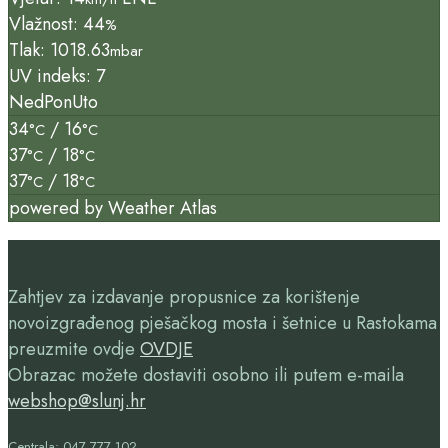
Vlažnost: 44
%
Tlak: 1018.63
mbar
UV indeks: 7
Ned
Pon
Uto
34
/ 16
°C
°C
37
/ 18
°C
°C
37
/ 18
°C
°C
powered by
Weather Atlas
Zahtjev za izdavanje propusnice za korištenje
novoizgrađenog pješačkog mosta i šetnice u Rastokama
preuzmite ovdje
OVDJE
Obrazac možete dostaviti osobno ili putem e-maila
webshop@slunj.hr
Centrala: 047 777 102