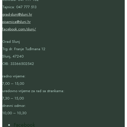
Tajnica: 047 777 513
grad-slunj@slunj.hr
pisarnica@slunj.hr
facebook.com/slunj/
Grad Slunj
Trg dr. Franje Tuđmana 12
Slunj, 47240
OIB:
33366502542
radno vrijeme:
7,00 – 15,00
uredovno vrijeme za rad sa strankama:
7,30 – 15,00
dnevni odmor:
10,00 – 10,30
Facebook