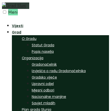
Preskoči
na
Meni
sadržaj
Vijesti
Grad
O Gradu
Statut Grada
Popis naselja
Organizacija
Gradonačelnik
Izvješća o radu Gradonačelnika
Gradsko vijeće
Upravni odjel
Mjesni odbori
Nacionalne manjine
Savjet mladih
Plan grada Slunja