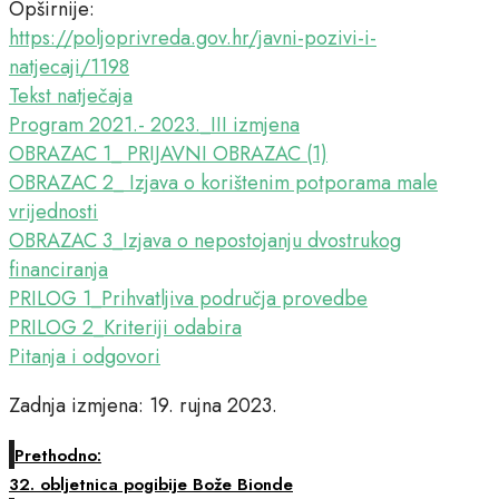
Opširnije:
https://poljoprivreda.gov.hr/javni-pozivi-i-
natjecaji/1198
Tekst natječaja
Program 2021.- 2023._III izmjena
OBRAZAC 1_ PRIJAVNI OBRAZAC (1)
OBRAZAC 2_ Izjava o korištenim potporama male
vrijednosti
OBRAZAC 3_Izjava o nepostojanju dvostrukog
financiranja
PRILOG 1_Prihvatljiva područja provedbe
PRILOG 2_Kriteriji odabira
Pitanja i odgovori
Zadnja izmjena: 19. rujna 2023.
Prethodno:
32. obljetnica pogibije Bože Bionde