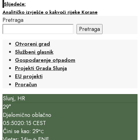
Slijedeće:
Analitičko izvješće o kakvoći rijeke Korane
Pretraga
Pretraga
Otvoreni grad
Službeni glasnik
Gospodarenje otpadom
Projekti Grada Slunja
EU projekti
Proračun
Slunj, HR
29°
Djelomično oblačno
05:50
20:15 CEST
Čini se kao: 29
°C
Vjetar: 14
ENE
km/h