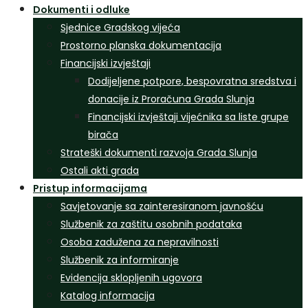
Dokumenti i odluke
Sjednice Gradskog vijeća
Prostorno planska dokumentacija
Financijski izvještaji
Dodijeljene potpore, bespovratna sredstva i
donacije iz Proračuna Grada Slunja
Financijski izvještaji vijećnika sa liste grupe
birača
Strateški dokumenti razvoja Grada Slunja
Ostali akti grada
Pristup informacijama
Savjetovanje sa zainteresiranom javnošću
Službenik za zaštitu osobnih podataka
Osoba zadužena za nepravilnosti
Službenik za informiranje
Evidencija sklopljenih ugovora
Katalog informacija