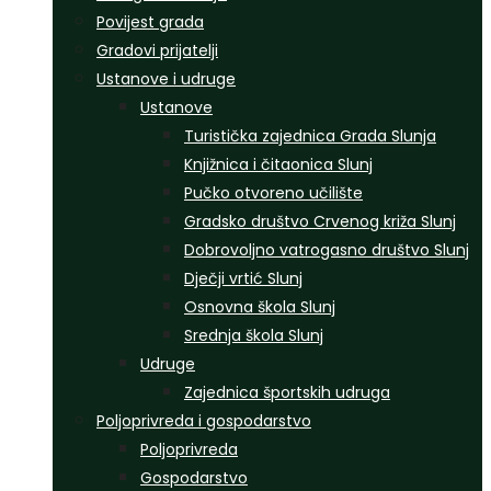
Povijest grada
Gradovi prijatelji
Ustanove i udruge
Ustanove
Turistička zajednica Grada Slunja
Knjižnica i čitaonica Slunj
Pučko otvoreno učilište
Gradsko društvo Crvenog križa Slunj
Dobrovoljno vatrogasno društvo Slunj
Dječji vrtić Slunj
Osnovna škola Slunj
Srednja škola Slunj
Udruge
Zajednica športskih udruga
Poljoprivreda i gospodarstvo
Poljoprivreda
Gospodarstvo