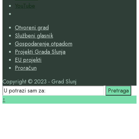
YouTube
Open
Search
Otvoreni grad
Window
Službeni glasnik
Gospodarenje otpadom
Projekti Grada Slunja
EU projekti
Proračun
Copyright © 2023 - Grad Slunj
Search
Pretraga
for:
Close
↑
Search
Window