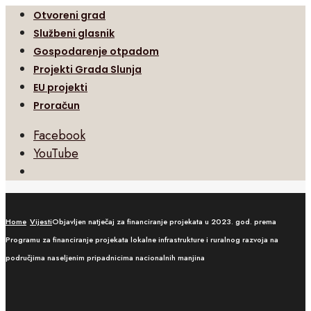
Otvoreni grad
Službeni glasnik
Gospodarenje otpadom
Projekti Grada Slunja
EU projekti
Proračun
Facebook
YouTube
Open
Search
Window
Home
Vijesti
Objavljen natječaj za financiranje projekata u 2023. god. prema
Programu za financiranje projekata lokalne infrastrukture i ruralnog razvoja na
područjima naseljenim pripadnicima nacionalnih manjina