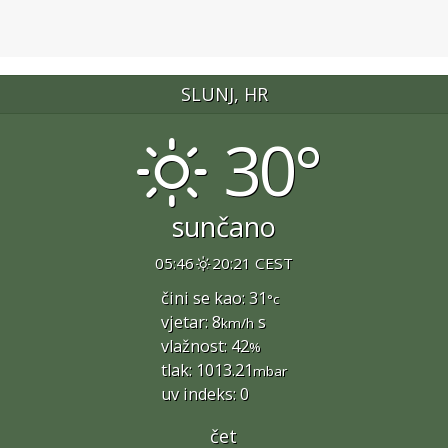
SLUNJ, HR
30°
sunčano
05:46
20:21 CEST
čini se kao: 31
°c
vjetar: 8
s
km/h
vlažnost: 42
%
tlak: 1013.21
mbar
uv indeks: 0
čet