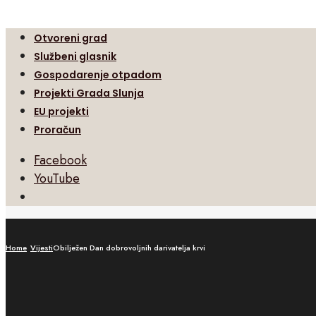
Otvoreni grad
Službeni glasnik
Gospodarenje otpadom
Projekti Grada Slunja
EU projekti
Proračun
Facebook
YouTube
Open
Search
Window
Home
Vijesti
Obilježen Dan dobrovoljnih darivatelja krvi