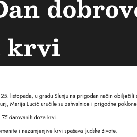
Dan dobrov
 krvi
a 25. listopada, u gradu Slunju na prigodan način obilježi
unj, Marija Lucić uručile su zahvalnice i prigodne poklone
 75 darovanih doza krvi.
emenite i nezamjenjive krvi spašava ljudske živote.