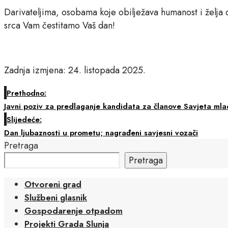
Darivateljima, osobama koje obilježava humanost i želja 
srca Vam čestitamo Vaš dan!
Zadnja izmjena: 24. listopada 2025.
Prethodno:
Javni poziv za predlaganje kandidata za članove Savjeta mla
Slijedeće:
Dan ljubaznosti u prometu; nagrađeni savjesni vozači
Pretraga
Pretraga
Otvoreni grad
Službeni glasnik
Gospodarenje otpadom
Projekti Grada Slunja