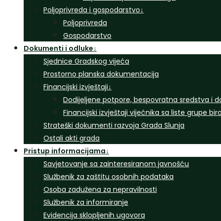
Poljoprivreda i gospodarstvo
↓
Poljoprivreda
Gospodarstvo
Dokumenti i odluke
↓
Sjednice Gradskog vijeća
Prostorno planska dokumentacija
Financijski izvještaji
↓
Dodijeljene potpore, bespovratna sredstva i d
Financijski izvještaji vijećnika sa liste grupe bi
Strateški dokumenti razvoja Grada Slunja
Ostali akti grada
Pristup informacijama
↓
Savjetovanje sa zainteresiranom javnošću
Službenik za zaštitu osobnih podataka
Osoba zadužena za nepravilnosti
Službenik za informiranje
Evidencija sklopljenih ugovora