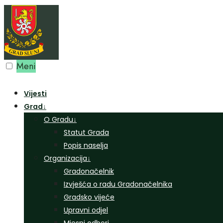
Preskoči
na
sadržaj
Meni
Vijesti
Grad
↓
O Gradu
↓
Statut Grada
Popis naselja
Organizacija
↓
Gradonačelnik
Izvješća o radu Gradonačelnika
Gradsko vijeće
Upravni odjel