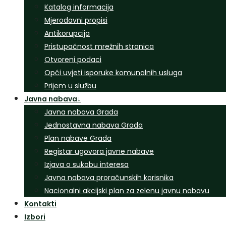
Katalog informacija
Mjerodavni propisi
Antikorupcija
Pristupačnost mrežnih stranica
Otvoreni podaci
Opći uvjeti isporuke komunalnih usluga
Prijem u službu
Javna nabava
↓
Javna nabava Grada
Jednostavna nabava Grada
Plan nabave Grada
Registar ugovora javne nabave
Izjava o sukobu interesa
Javna nabava proračunskih korisnika
Nacionalni akcijski plan za zelenu javnu nabavu
Kontakti
Izbori