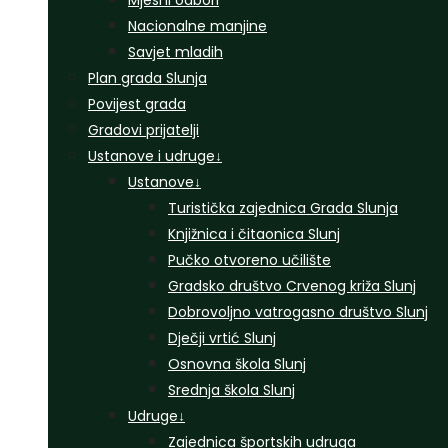
Mjesni odbori
Nacionalne manjine
Savjet mladih
Plan grada Slunja
Povijest grada
Gradovi prijatelji
Ustanove i udruge
↓
Ustanove
↓
Turistička zajednica Grada Slunja
Knjižnica i čitaonica Slunj
Pučko otvoreno učilište
Gradsko društvo Crvenog križa Slunj
Dobrovoljno vatrogasno društvo Slunj
Dječji vrtić Slunj
Osnovna škola Slunj
Srednja škola Slunj
Udruge
↓
Zajednica športskih udruga