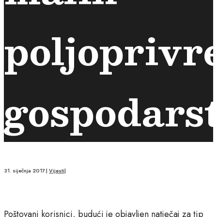
poljoprivr
gospodars
31. siječnja 2017.
|
Vijesti
|
Poštovani korisnici, budući je objavljen natječaj za tip