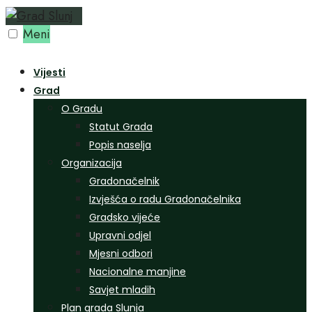
Preskoči
na
Meni
sadržaj
Vijesti
Grad
O Gradu
Statut Grada
Popis naselja
Organizacija
Gradonačelnik
Izvješća o radu Gradonačelnika
Gradsko vijeće
Upravni odjel
Mjesni odbori
Nacionalne manjine
Savjet mladih
Plan grada Slunja