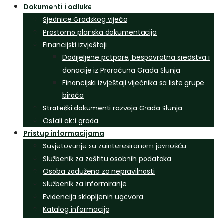
Dokumenti i odluke
Sjednice Gradskog vijeća
Prostorno planska dokumentacija
Financijski izvještaji
Dodijeljene potpore, bespovratna sredstva i
donacije iz Proračuna Grada Slunja
Financijski izvještaji vijećnika sa liste grupe
birača
Strateški dokumenti razvoja Grada Slunja
Ostali akti grada
Pristup informacijama
Savjetovanje sa zainteresiranom javnošću
Službenik za zaštitu osobnih podataka
Osoba zadužena za nepravilnosti
Službenik za informiranje
Evidencija sklopljenih ugovora
Katalog informacija