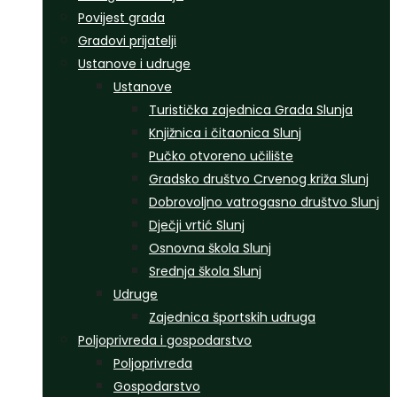
Povijest grada
Gradovi prijatelji
Ustanove i udruge
Ustanove
Turistička zajednica Grada Slunja
Knjižnica i čitaonica Slunj
Pučko otvoreno učilište
Gradsko društvo Crvenog križa Slunj
Dobrovoljno vatrogasno društvo Slunj
Dječji vrtić Slunj
Osnovna škola Slunj
Srednja škola Slunj
Udruge
Zajednica športskih udruga
Poljoprivreda i gospodarstvo
Poljoprivreda
Gospodarstvo