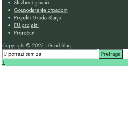
Službeni glasnik
Gospodarenje otpadom
Projekti Grada Slunja
EU projekti
Proračun
Copyright © 2023 - Grad Slunj
Search
Pretraga
for:
Close
↑
Search
Window