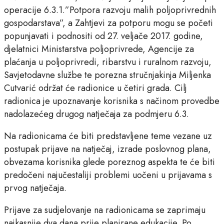
operacije 6.3.1.”Potpora razvoju malih poljoprivrednih
gospodarstava”, a Zahtjevi za potporu mogu se početi
popunjavati i podnositi od 27. veljače 2017. godine,
djelatnici Ministarstva poljoprivrede, Agencije za
plaćanja u poljoprivredi, ribarstvu i ruralnom razvoju,
Savjetodavne službe te porezna stručnjakinja Miljenka
Cutvarić održat će radionice u četiri grada. Cilj
radionica je upoznavanje korisnika s načinom provedbe
nadolazećeg drugog natječaja za podmjeru 6.3.
Na radionicama će biti predstavljene teme vezane uz
postupak prijave na natječaj, izrade poslovnog plana,
obvezama korisnika glede poreznog aspekta te će biti
predočeni najučestaliji problemi uočeni u prijavama s
prvog natječaja.
Prijave za sudjelovanje na radionicama se zaprimaju
najkasnije dva dana prije planirane edukacije. Po