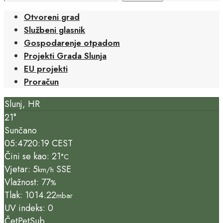
Otvoreni grad
Službeni glasnik
Gospodarenje otpadom
Projekti Grada Slunja
EU projekti
Proračun
Slunj, HR
21°
Sunčano
05:47
20:19 CEST
Čini se kao: 21
°C
Vjetar: 5
SSE
km/h
Vlažnost: 77
%
Tlak: 1014.22
mbar
UV indeks: 0
Čet
Pet
Sub