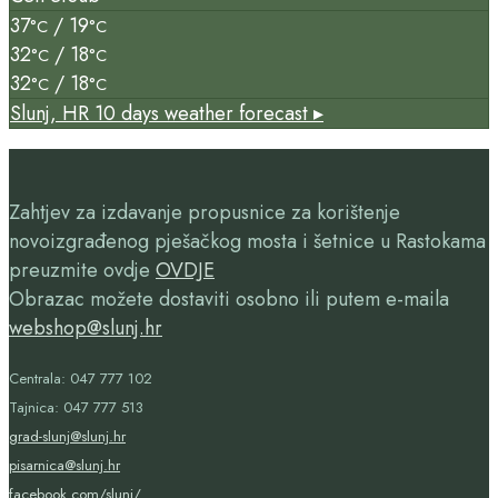
37
/ 19
°C
°C
32
/ 18
°C
°C
32
/ 18
°C
°C
Slunj, HR
10 days weather forecast ▸
Zahtjev za izdavanje propusnice za korištenje
novoizgrađenog pješačkog mosta i šetnice u Rastokama
preuzmite ovdje
OVDJE
Obrazac možete dostaviti osobno ili putem e-maila
webshop@slunj.hr
Centrala: 047 777 102
Tajnica: 047 777 513
grad-slunj@slunj.hr
pisarnica@slunj.hr
facebook.com/slunj/