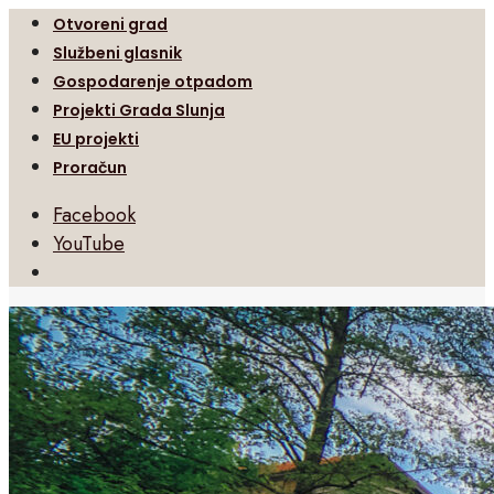
Otvoreni grad
Službeni glasnik
Gospodarenje otpadom
Projekti Grada Slunja
EU projekti
Proračun
Facebook
YouTube
Open
Search
Window