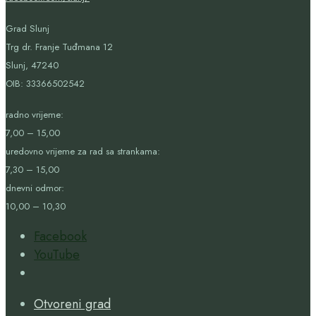
Grad Slunj
Trg dr. Franje Tuđmana 12
Slunj, 47240
OIB:
33366502542
radno vrijeme:
7,00 – 15,00
uredovno vrijeme za rad sa strankama:
7,30 – 15,00
dnevni odmor:
10,00 – 10,30
Facebook
YouTube
Open
Search
Otvoreni grad
Window