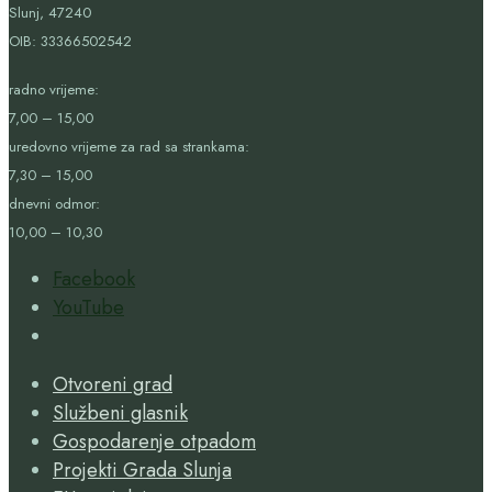
Slunj, 47240
OIB:
33366502542
radno vrijeme:
7,00 – 15,00
uredovno vrijeme za rad sa strankama:
7,30 – 15,00
dnevni odmor:
10,00 – 10,30
Facebook
YouTube
Open
Search
Otvoreni grad
Window
Službeni glasnik
Gospodarenje otpadom
Projekti Grada Slunja