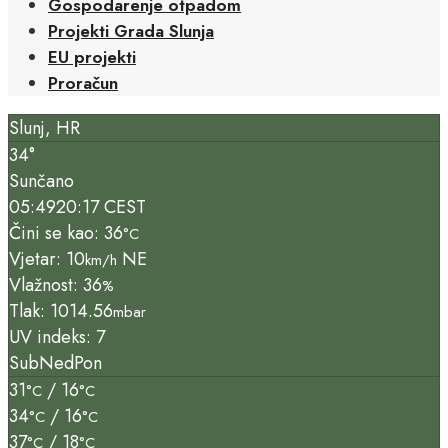
Gospodarenje otpadom
Projekti Grada Slunja
EU projekti
Proračun
Slunj, HR
34°
Sunčano
05:49
20:17 CEST
Čini se kao: 36
°C
Vjetar: 10
NE
km/h
Vlažnost: 36
%
Tlak: 1014.56
mbar
UV indeks: 7
Sub
Ned
Pon
31
/ 16
°C
°C
34
/ 16
°C
°C
37
/ 18
°C
°C