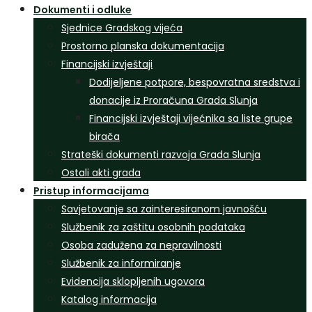
Dokumenti i odluke
Sjednice Gradskog vijeća
Prostorno planska dokumentacija
Financijski izvještaji
Dodijeljene potpore, bespovratna sredstva i
donacije iz Proračuna Grada Slunja
Financijski izvještaji vijećnika sa liste grupe
birača
Strateški dokumenti razvoja Grada Slunja
Ostali akti grada
Pristup informacijama
Savjetovanje sa zainteresiranom javnošću
Službenik za zaštitu osobnih podataka
Osoba zadužena za nepravilnosti
Službenik za informiranje
Evidencija sklopljenih ugovora
Katalog informacija