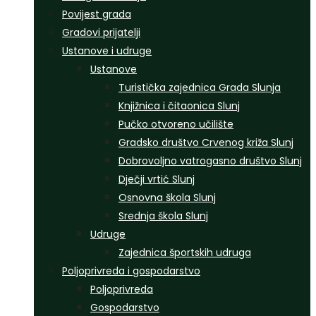
Povijest grada
Gradovi prijatelji
Ustanove i udruge
Ustanove
Turistička zajednica Grada Slunja
Knjižnica i čitaonica Slunj
Pučko otvoreno učilište
Gradsko društvo Crvenog križa Slunj
Dobrovoljno vatrogasno društvo Slunj
Dječji vrtić Slunj
Osnovna škola Slunj
Srednja škola Slunj
Udruge
Zajednica športskih udruga
Poljoprivreda i gospodarstvo
Poljoprivreda
Gospodarstvo