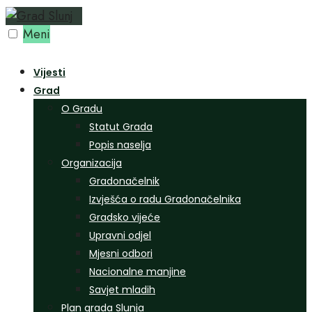
Preskoči
na
Meni
sadržaj
Vijesti
Grad
O Gradu
Statut Grada
Popis naselja
Organizacija
Gradonačelnik
Izvješća o radu Gradonačelnika
Gradsko vijeće
Upravni odjel
Mjesni odbori
Nacionalne manjine
Savjet mladih
Plan grada Slunja