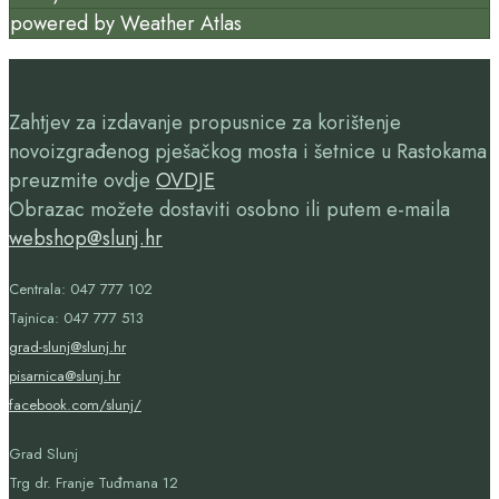
powered by
Weather Atlas
Zahtjev za izdavanje propusnice za korištenje
novoizgrađenog pješačkog mosta i šetnice u Rastokama
preuzmite ovdje
OVDJE
Obrazac možete dostaviti osobno ili putem e-maila
webshop@slunj.hr
Centrala: 047 777 102
Tajnica: 047 777 513
grad-slunj@slunj.hr
pisarnica@slunj.hr
facebook.com/slunj/
Grad Slunj
Trg dr. Franje Tuđmana 12