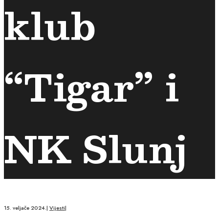
klub
“Tigar” i
NK Slunj
15. veljače 2024.
|
Vijesti
|