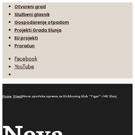
Otvoreni grad
Službeni glasnik
Gospodarenje otpadom
Projekti Grada Slunja
EU projekti
Proračun
Facebook
YouTube
Open
Search
Window
Home
Vijesti
Nova sportska oprema za Kickboxing klub “Tigar” i NK Slunj
Nova