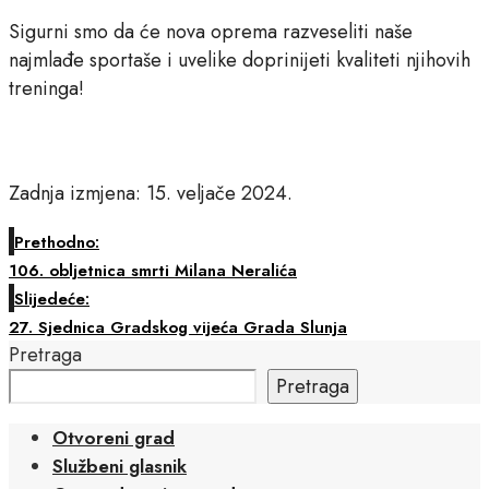
Sigurni smo da će nova oprema razveseliti naše
najmlađe sportaše i uvelike doprinijeti kvaliteti njihovih
treninga!
Zadnja izmjena: 15. veljače 2024.
Prethodno:
106. obljetnica smrti Milana Neralića
Slijedeće:
27. Sjednica Gradskog vijeća Grada Slunja
Pretraga
Pretraga
Otvoreni grad
Službeni glasnik