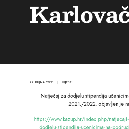
Karlovač
22. RUJNA 2021.
|
VIJESTI
|
Natječaj za dodjelu stipendija učenicim
2021./2022. objavljen je na
https://www.kazup.hr/index.php/natjecaji-i
dodjelu-stipendija-ucenicima-na-podruc