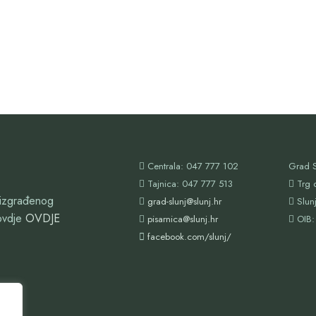
Centrala: 047 777 102
Grad S
Tajnica: 047 777 513
Trg 
oizgrađenog
grad-slunj@slunj.hr
Slun
ovdje
OVDJE
pisarnica@slunj.hr
OIB:
facebook.com/slunj/