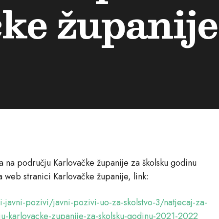
ke županije
a na području Karlovačke županije za školsku godinu
 web stranici Karlovačke županije, link:
-javni-pozivi/javni-pozivi-uo-za-skolstvo-3/natjecaj-za-
ju-karlovacke-zupanije-za-skolsku-godinu-2021-2022