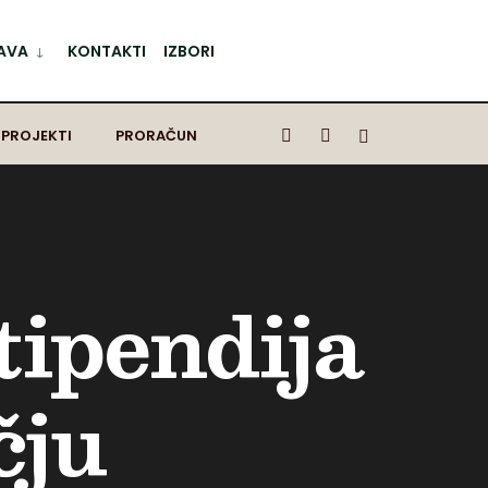
AVA
KONTAKTI
IZBORI
 PROJEKTI
PRORAČUN
tipendija
čju