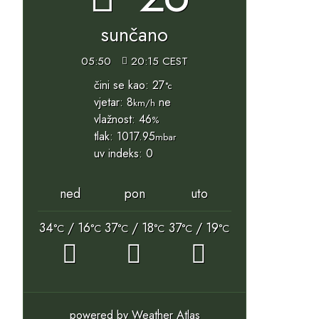
sunčano
05:50
20:15 CEST
čini se kao: 27
°c
vjetar: 8
ne
km/h
vlažnost: 46
%
tlak: 1017.95
mbar
uv indeks: 0
ned
pon
uto
34
/ 16
37
/ 18
37
/ 19
°C
°C
°C
°C
°C
°C
powered by
Weather Atlas