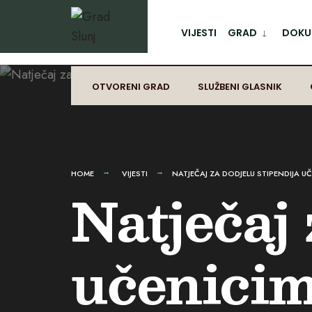
for:
Preskoči
na
VIJESTI
GRAD
DOKUM
sadržaj
OTVORENI GRAD
SLUŽBENI GLASNIK
HOME
VIJESTI
NATJEČAJ ZA DODJELU STIPENDIJA 
Natječaj 
učenicim