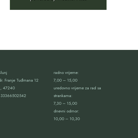
lunj
radno vrijeme:
dr. Franje Tuđmana 12
7,00 – 15,00
j, 47240
uredovno vrijeme za rad sa
33366502542
strankama:
7,30 – 15,00
dnevni odmor:
10,00 – 10,30