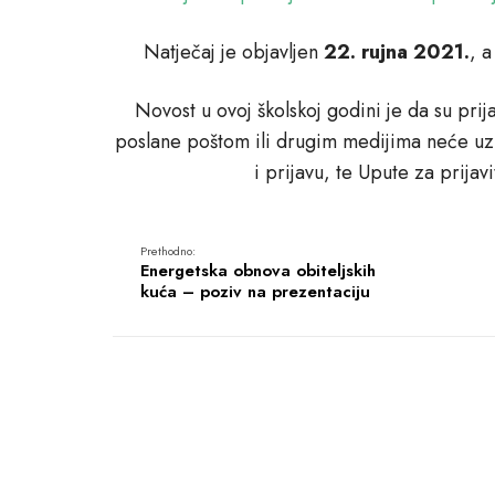
Natječaj je objavljen
22. rujna 2021.
, a
Novost u ovoj školskoj godini je da su prij
poslane poštom ili drugim medijima neće uzim
i prijavu, te Upute za prija
Prethodno:
Energetska obnova obiteljskih
kuća – poziv na prezentaciju