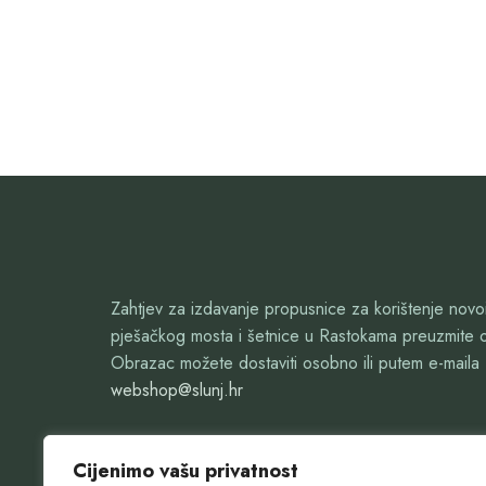
Zahtjev za izdavanje propusnice za korištenje nov
pješačkog mosta i šetnice u Rastokama preuzmite 
Obrazac možete dostaviti osobno ili putem e-maila
webshop@slunj.hr
Cijenimo vašu privatnost