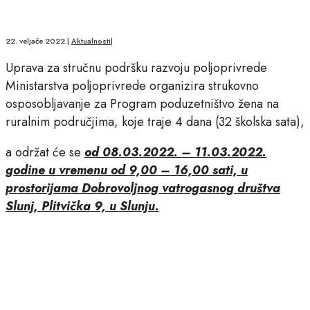
22. veljače 2022.
|
Aktualnosti
|
Uprava za stručnu podršku razvoju poljoprivrede
Ministarstva poljoprivrede organizira strukovno
osposobljavanje za Program poduzetništvo žena na
ruralnim područjima, koje traje 4 dana (32 školska sata),
a održat će se
od 08.03.2022. – 11.03.2022.
godine u vremenu od 9,00 – 16,00 sati, u
prostorijama Dobrovoljnog vatrogasnog društva
Slunj, Plitvička 9, u Slunju.