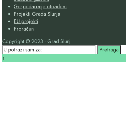
Gospodarenje otpadom
Projekti Grada Slunja
EU projekti
Proračun
Copyright © 2023 - Grad Slunj
Search
Pretraga
for:
Close
↑
Search
Window