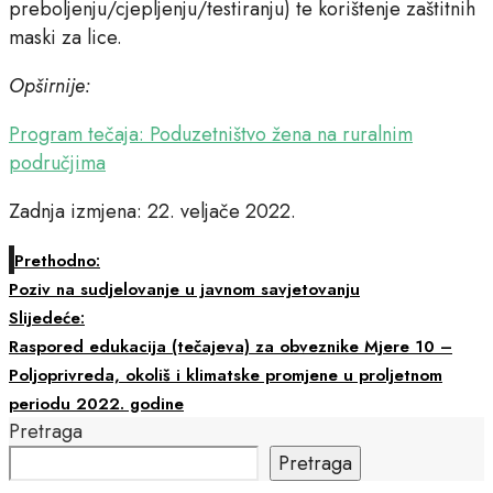
preboljenju/cjepljenju/testiranju) te korištenje zaštitnih
maski za lice.
Opširnije:
Program tečaja: Poduzetništvo žena na ruralnim
područjima
Zadnja izmjena: 22. veljače 2022.
Prethodno:
Poziv na sudjelovanje u javnom savjetovanju
Slijedeće:
Raspored edukacija (tečajeva) za obveznike Mjere 10 –
Poljoprivreda, okoliš i klimatske promjene u proljetnom
periodu 2022. godine
Pretraga
Pretraga