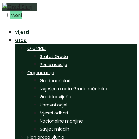
Preskoči
na
Meni
sadržaj
Vijesti
Grad
O Gradu
Statut Grada
Popis naselja
Organizacija
Gradonačelnik
Izvješća o radu Gradonačelnika
Gradsko vijeće
Upravni odjel
Mjesni odbori
Nacionalne manjine
Savjet mladih
Plan grada Slunja