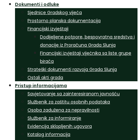
Dokumenti i odluke
Sjednice Gradskog vijeća
Prostorno planska dokumentacija
Financijski izvještaji
Dodijeljene potpore, bespovratna sredstva i
donacije iz Proračuna Grada Slunja
Financijski izvještaji vijećnika sa liste grupe
birača
Strateški dokumenti razvoja Grada Slunja
Ostali akti grada
Pristup informacijama
Savjetovanje sa zainteresiranom javnošću
Službenik za zaštitu osobnih podataka
Osoba zadužena za nepravilnosti
Službenik za informiranje
Evidencija sklopljenih ugovora
Katalog informacija