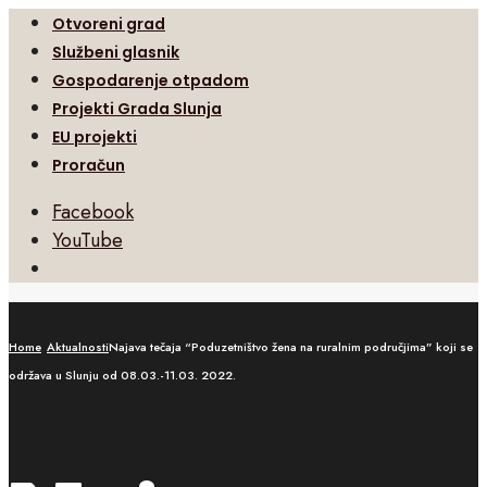
Otvoreni grad
Službeni glasnik
Gospodarenje otpadom
Projekti Grada Slunja
EU projekti
Proračun
Facebook
YouTube
Open
Search
Window
Home
Aktualnosti
Najava tečaja “Poduzetništvo žena na ruralnim područjima” koji se
održava u Slunju od 08.03.-11.03. 2022.