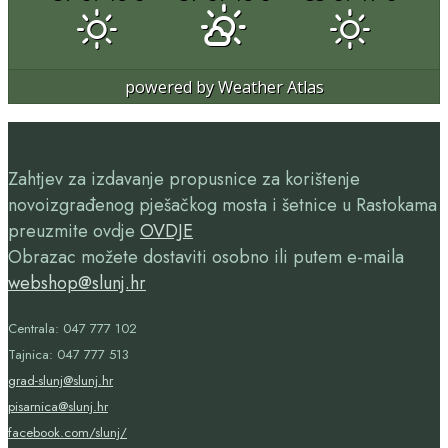
powered by
Weather Atlas
Zahtjev za izdavanje propusnice za korištenje
novoizgrađenog pješačkog mosta i šetnice u Rastokama
preuzmite ovdje
OVDJE
Obrazac možete dostaviti osobno ili putem e-maila
webshop@slunj.hr
Centrala: 047 777 102
Tajnica: 047 777 513
grad-slunj@slunj.hr
pisarnica@slunj.hr
facebook.com/slunj/