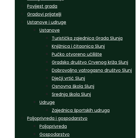
Povijest grada
Gradovi prijatelji
Ustanove i udruge
Ustanove
Turistička zajednica Grada Slunja
Knjižnica i čitaonica Slunj
Pučko otvoreno učilište
Gradsko društvo Crvenog križa Slunj
Dobrovoljno vatrogasno društvo Slunj
Dječji vrtić Slunj
Osnovna škola Slunj
Srednja škola Slunj
Udruge
Zajednica športskih udruga
Poljoprivreda i gospodarstvo
Poljoprivreda
Gospodarstvo