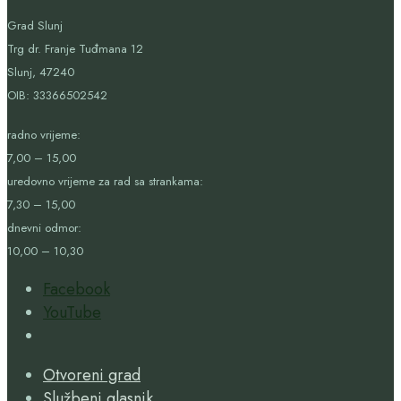
Grad Slunj
Trg dr. Franje Tuđmana 12
Slunj, 47240
OIB:
33366502542
radno vrijeme:
7,00 – 15,00
uredovno vrijeme za rad sa strankama:
7,30 – 15,00
dnevni odmor:
10,00 – 10,30
Facebook
YouTube
Open
Search
Otvoreni grad
Window
Službeni glasnik