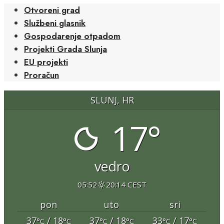
Otvoreni grad
Službeni glasnik
Gospodarenje otpadom
Projekti Grada Slunja
EU projekti
Proračun
SLUNJ, HR
17°
vedro
05:52
20:14 CEST
pon
uto
sri
37
/ 18
37
/ 18
33
/ 17
°C
°C
°C
°C
°C
°C