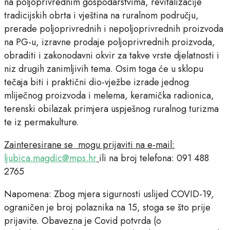
na poljoprivrednim gospodarstvima, revitalizacije
tradicijskih obrta i vještina na ruralnom području,
prerade poljoprivrednih i nepoljoprivrednih proizvoda
na PG-u, izravne prodaje poljoprivrednih proizvoda,
obraditi i zakonodavni okvir za takve vrste djelatnosti i
niz drugih zanimljivih tema. Osim toga će u sklopu
tečaja biti i praktični dio-vježbe izrade jednog
mliječnog proizvoda i melema, keramička radionica,
terenski obilazak primjera uspješnog ruralnog turizma
te iz permakulture.
Zainteresirane se mogu prijaviti na e-mail:
ljubica.magdic@mps.hr
ili na broj telefona: 091 488
2765
Napomena: Zbog mjera sigurnosti uslijed COVID-19,
ograničen je broj polaznika na 15, stoga se što prije
prijavite. Obavezna je Covid potvrda (o