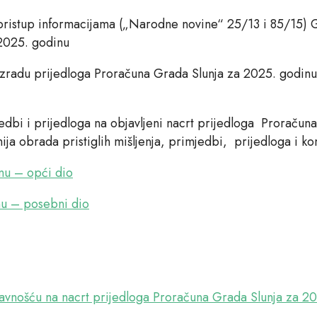
pristup informacijama („Narodne novine“ 25/13 i 85/15) G
 2025. godinu
u izradu prijedloga Proračuna Grada Slunja za 2025. godinu
edbi i prijedloga na objavljeni nacrt prijedloga Proračuna
ija obrada pristiglih mišljenja, primjedbi, prijedloga i k
nu – opći dio
nu – posebni dio
javnošću na nacrt prijedloga Proračuna Grada Slunja za 2