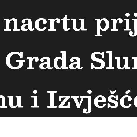
 nacrtu pri
 Grada Slun
u i Izvješć