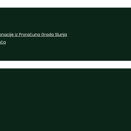
onacije iz Proračuna Grada Slunja
rača