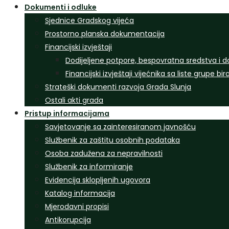
Dokumenti i odluke
Sjednice Gradskog vijeća
Prostorno planska dokumentacija
Financijski izvještaji
Dodijeljene potpore, bespovratna sredstva i d
Financijski izvještaji vijećnika sa liste grupe bi
Strateški dokumenti razvoja Grada Slunja
Ostali akti grada
Pristup informacijama
Savjetovanje sa zainteresiranom javnošću
Službenik za zaštitu osobnih podataka
Osoba zadužena za nepravilnosti
Službenik za informiranje
Evidencija sklopljenih ugovora
Katalog informacija
Mjerodavni propisi
Antikorupcija