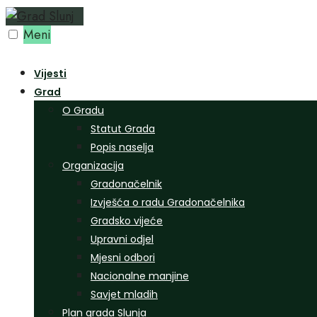
Preskoči
na
Meni
sadržaj
Vijesti
Grad
O Gradu
Statut Grada
Popis naselja
Organizacija
Gradonačelnik
Izvješća o radu Gradonačelnika
Gradsko vijeće
Upravni odjel
Mjesni odbori
Nacionalne manjine
Savjet mladih
Plan grada Slunja