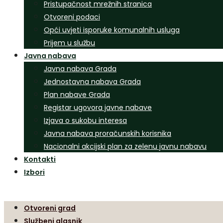
Pristupačnost mrežnih stranica
Otvoreni podaci
Opći uvjeti isporuke komunalnih usluga
Prijem u službu
Javna nabava
Javna nabava Grada
Jednostavna nabava Grada
Plan nabave Grada
Registar ugovora javne nabave
Izjava o sukobu interesa
Javna nabava proračunskih korisnika
Nacionalni akcijski plan za zelenu javnu nabavu
Kontakti
Izbori
Otvoreni grad
Službeni glasnik