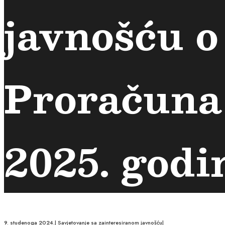
javnošću o
Proračuna
2025. godin
9. studenoga 2024.
|
Savjetovanje sa zainteresiranom javnošću
|