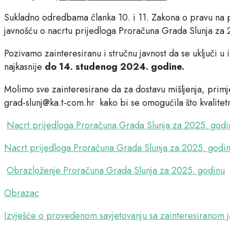
Sukladno odredbama članka 10. i 11. Zakona o pravu na 
javnošću o nacrtu prijedloga Proračuna Grada Slunja za
Pozivamo zainteresiranu i stručnu javnost da se uključi 
najkasnije
do 14. studenog 2024. godine.
Molimo sve zainteresirane da za dostavu mišljenja, primj
grad-slunj@ka.t-com.hr kako bi se omogućila što kvalitetn
Nacrt prijedloga Proračuna Grada Slunja za 2025. godi
Nacrt prijedloga Proračuna Grada Slunja za 2025. godi
Obrazloženje Proračuna Grada Slunja za 2025. godinu
Obrazac
Izvješće o provedenom savjetovanju sa zainteresiranom 