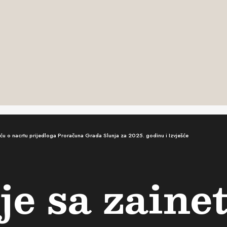
ću o nacrtu prijedloga Proračuna Grada Slunja za 2025. godinu i Izvješće
je sa zain