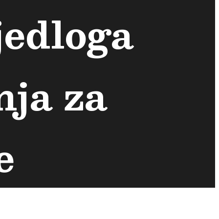
jedloga
ja za
e