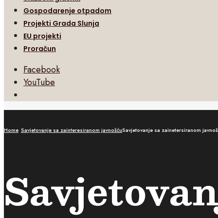
Gospodarenje otpadom
Projekti Grada Slunja
EU projekti
Proračun
Facebook
YouTube
Open
Search
Window
Home
Savjetovanje sa zainteresiranom javnošću
Savjetovanje sa zainetersiranom javnoš
Savjetovan