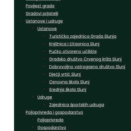
Povijest grada
Gradovi prijatelji
Ustanove i udruge
Ustanove
Turistička zajednica Grada Slunja
Knjižnica i čitaonica Slunj
Pučko otvoreno učilište
Gradsko društvo Crvenog križa Slunj
Dobrovoljno vatrogasno društvo Slunj
Dječji vrtić Slunj
Osnovna škola Slunj
Srednja škola Slunj
Udruge
Zajednica športskih udruga
Poljoprivreda i gospodarstvo
Poljoprivreda
Gospodarstvo