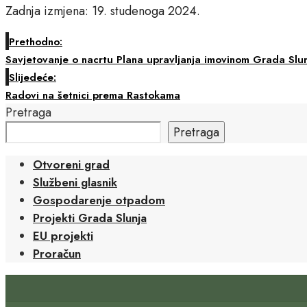
Zadnja izmjena: 19. studenoga 2024.
Prethodno:
Savjetovanje o nacrtu Plana upravljanja imovinom Grada Slu
Slijedeće:
Radovi na šetnici prema Rastokama
Pretraga
Pretraga
Otvoreni grad
Službeni glasnik
Gospodarenje otpadom
Projekti Grada Slunja
EU projekti
Proračun