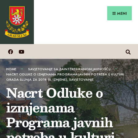
Search
Preskoči
for:
na
MENI
sadržaj
HOME
SAVJETOVANJE SA ZAINTERESIRANOM JAVNOŠĆU
NACRT ODLUKE O IZMJENAMA PROGRAMA JAVNIH POTREBA U KULTURI
GRADA SLUNJA ZA 2019. (II. IZMJENE), SAVJETOVANJE
Nacrt Odluke o
izmjenama
Programa javnih
potreba u kulturi