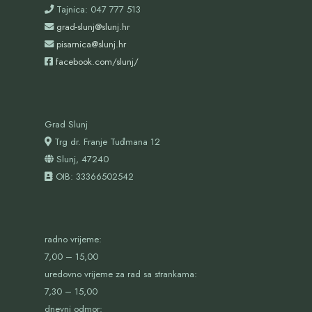
Tajnica: 047 777 513
grad-slunj@slunj.hr
pisarnica@slunj.hr
facebook.com/slunj/
Grad Slunj
Trg dr. Franje Tuđmana 12
Slunj, 47240
OIB:
33366502542
radno vrijeme:
7,00 – 15,00
uredovno vrijeme za rad sa strankama:
7,30 – 15,00
dnevni odmor: