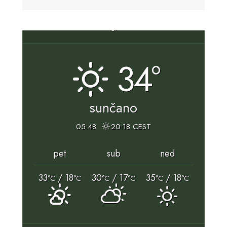
Slunj, HR
34°
sunčano
05:48
20:18 CEST
pet
sub
ned
33
/ 18
30
/ 17
35
/ 18
°C
°C
°C
°C
°C
°C