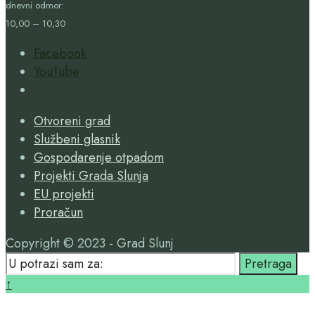
dnevni odmor:
10,00 – 10,30
Facebook
YouTube
Open
Search
Otvoreni grad
Window
Službeni glasnik
Gospodarenje otpadom
Projekti Grada Slunja
EU projekti
Proračun
Copyright © 2023 - Grad Slunj
Search
Pretraga
for:
Close
↑
Search