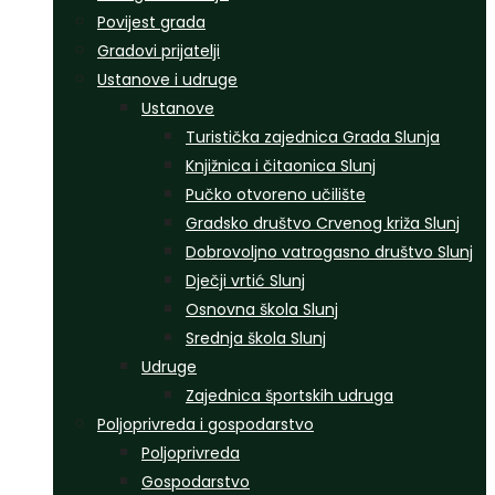
Povijest grada
Gradovi prijatelji
Ustanove i udruge
Ustanove
Turistička zajednica Grada Slunja
Knjižnica i čitaonica Slunj
Pučko otvoreno učilište
Gradsko društvo Crvenog križa Slunj
Dobrovoljno vatrogasno društvo Slunj
Dječji vrtić Slunj
Osnovna škola Slunj
Srednja škola Slunj
Udruge
Zajednica športskih udruga
Poljoprivreda i gospodarstvo
Poljoprivreda
Gospodarstvo