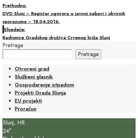
Prethodno:
DVD Slunj – Registar ugovora o javnoj nabavi i okvirnih
sporazuma – 18.04.2016.
Slijedeće:
Radionice Gradskog društva Crvenog križa Slunj
Pretraga
Pretraga
Otvoreni grad
Službeni glasnik
Gospodarenje otpadom
Projekti Grada Slunja
EU projekti
Proračun
Slunj, HR
24°