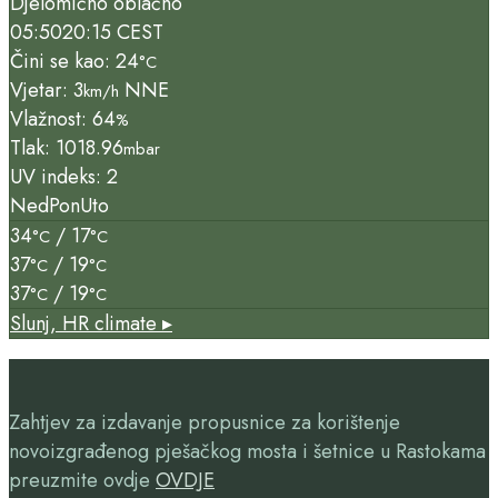
Djelomično oblačno
05:50
20:15 CEST
Čini se kao: 24
°C
Vjetar: 3
NNE
km/h
Vlažnost: 64
%
Tlak: 1018.96
mbar
UV indeks: 2
Ned
Pon
Uto
34
/ 17
°C
°C
37
/ 19
°C
°C
37
/ 19
°C
°C
Slunj, HR
climate ▸
Zahtjev za izdavanje propusnice za korištenje
novoizgrađenog pješačkog mosta i šetnice u Rastokama
preuzmite ovdje
OVDJE