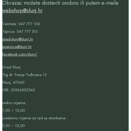
Obrazac možete dostaviti osobno ili putem e-maila
webshop@slunj.hr
Centrala: 047 777 102
Tajnica: 047 777 513
grad-slunj@slunj.hr
pisarnica@slunj.hr
facebook.com/slunj/
Grad Slunj
Trg dr. Franje Tuđmana 12
Slunj, 47240
OIB:
33366502542
radno vrijeme:
7,00 – 15,00
uredovno vrijeme za rad sa strankama:
7,30 – 15,00