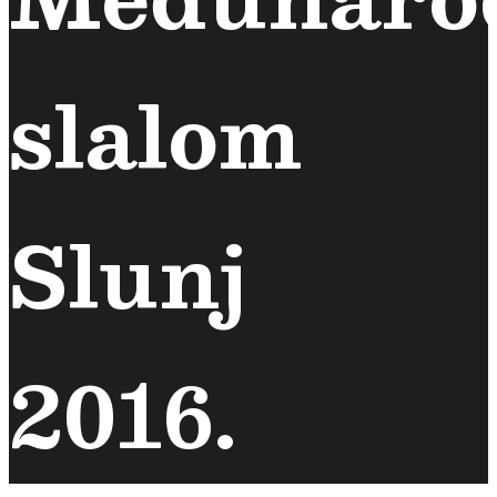
slalom
Slunj
2016.