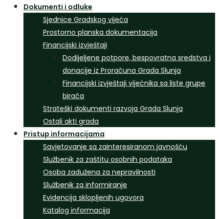
Dokumenti i odluke
Sjednice Gradskog vijeća
Prostorno planska dokumentacija
Financijski izvještaji
Dodijeljene potpore, bespovratna sredstva i
donacije iz Proračuna Grada Slunja
Financijski izvještaji vijećnika sa liste grupe
birača
Strateški dokumenti razvoja Grada Slunja
Ostali akti grada
Pristup informacijama
Savjetovanje sa zainteresiranom javnošću
Službenik za zaštitu osobnih podataka
Osoba zadužena za nepravilnosti
Službenik za informiranje
Evidencija sklopljenih ugovora
Katalog informacija