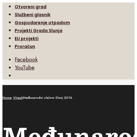
Otvoreni grad
Službeni glasnik
Gospodarenje otpadom
Projekti Grada Slunja
EU projekti
Proračun
Facebook
YouTube
Open
Search
Window
Home
Vijesti
Međunarodni slalom Slunj 2016.
Međunaro