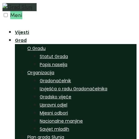
Preskoči
na
Meni
sadržaj
Vijesti
Grad
O Gradu
Statut Grada
Popis naselja
Organizacija
Gradonačelnik
Izvješća o radu Gradonačelnika
Gradsko vijeće
Upravni odjel
Mjesni odbori
Nacionalne manjine
Savjet mladih
Plan grada Slunja