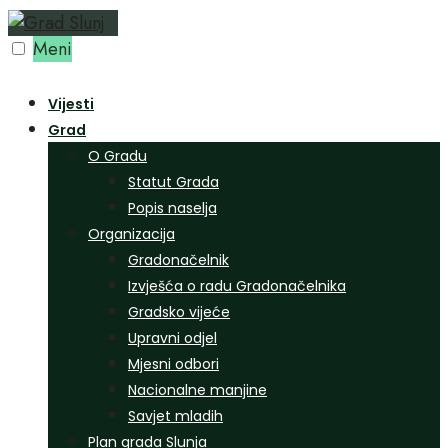
Preskoči
na
Meni
sadržaj
Vijesti
Grad
O Gradu
Statut Grada
Popis naselja
Organizacija
Gradonačelnik
Izvješća o radu Gradonačelnika
Gradsko vijeće
Upravni odjel
Mjesni odbori
Nacionalne manjine
Savjet mladih
Plan grada Slunja