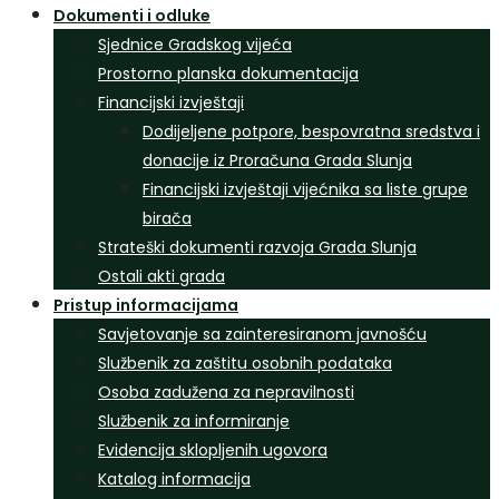
Dokumenti i odluke
Sjednice Gradskog vijeća
Prostorno planska dokumentacija
Financijski izvještaji
Dodijeljene potpore, bespovratna sredstva i
donacije iz Proračuna Grada Slunja
Financijski izvještaji vijećnika sa liste grupe
birača
Strateški dokumenti razvoja Grada Slunja
Ostali akti grada
Pristup informacijama
Savjetovanje sa zainteresiranom javnošću
Službenik za zaštitu osobnih podataka
Osoba zadužena za nepravilnosti
Službenik za informiranje
Evidencija sklopljenih ugovora
Katalog informacija