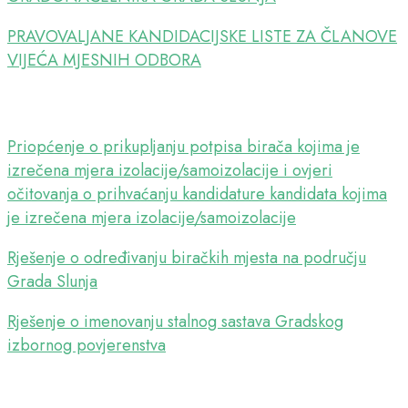
PRAVOVALJANE KANDIDACIJSKE LISTE ZA ČLANOVE
VIJEĆA MJESNIH ODBORA
Priopćenje o prikupljanju potpisa birača kojima je
izrečena mjera izolacije/samoizolacije i ovjeri
očitovanja o prihvaćanju kandidature kandidata kojima
je izrečena mjera izolacije/samoizolacije
Rješenje o određivanju biračkih mjesta na području
Grada Slunja
Rješenje o imenovanju stalnog sastava Gradskog
izbornog povjerenstva