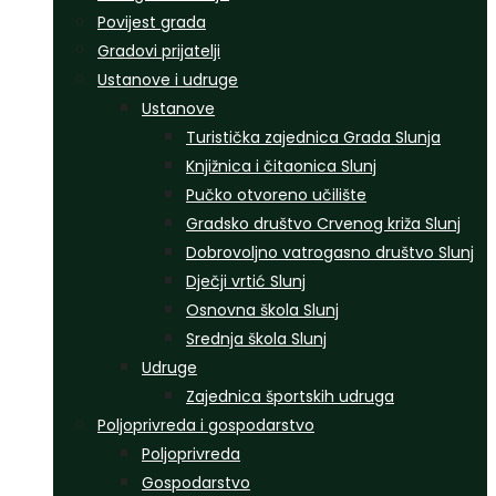
Povijest grada
Gradovi prijatelji
Ustanove i udruge
Ustanove
Turistička zajednica Grada Slunja
Knjižnica i čitaonica Slunj
Pučko otvoreno učilište
Gradsko društvo Crvenog križa Slunj
Dobrovoljno vatrogasno društvo Slunj
Dječji vrtić Slunj
Osnovna škola Slunj
Srednja škola Slunj
Udruge
Zajednica športskih udruga
Poljoprivreda i gospodarstvo
Poljoprivreda
Gospodarstvo