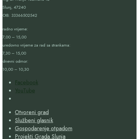
Slunj, 47240
OIB:
33366502542
radno vrijeme:
7,00 – 15,00
uredovno vrijeme za rad sa strankama:
7,30 – 15,00
dnevni odmor:
10,00 – 10,30
Facebook
YouTube
Open
Search
Otvoreni grad
Window
Službeni glasnik
Gospodarenje otpadom
Projekti Grada Slunja