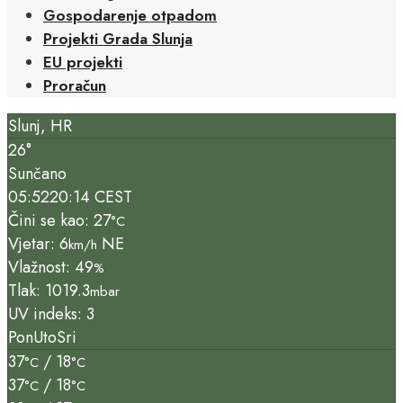
Gospodarenje otpadom
Projekti Grada Slunja
EU projekti
Proračun
Slunj, HR
26°
Sunčano
05:52
20:14 CEST
Čini se kao: 27
°C
Vjetar: 6
NE
km/h
Vlažnost: 49
%
Tlak: 1019.3
mbar
UV indeks: 3
Pon
Uto
Sri
37
/ 18
°C
°C
37
/ 18
°C
°C