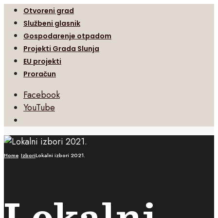
Otvoreni grad
Službeni glasnik
Gospodarenje otpadom
Projekti Grada Slunja
EU projekti
Proračun
Facebook
YouTube
Open
Search
Window
Home
Izbori
Lokalni izbori 2021.
Lokalni