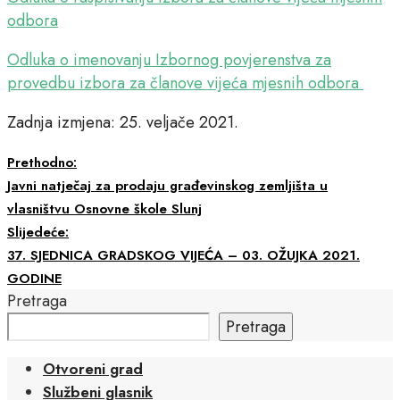
odbora
Odluka o imenovanju Izbornog povjerenstva za
provedbu izbora za članove vijeća mjesnih odbora
Zadnja izmjena: 25. veljače 2021.
Prethodno:
Javni natječaj za prodaju građevinskog zemljišta u
vlasništvu Osnovne škole Slunj
Slijedeće:
37. SJEDNICA GRADSKOG VIJEĆA – 03. OŽUJKA 2021.
GODINE
Pretraga
Pretraga
Otvoreni grad
Službeni glasnik