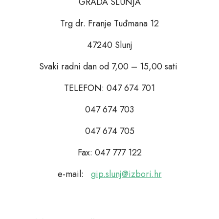
GRADA SLUNJA
Trg dr. Franje Tuđmana 12
47240 Slunj
Svaki radni dan od 7,00 – 15,00 sati
TELEFON: 047 674 701
047 674 703
047 674 705
Fax: 047 777 122
e-mail:
gip.slunj@izbori.hr