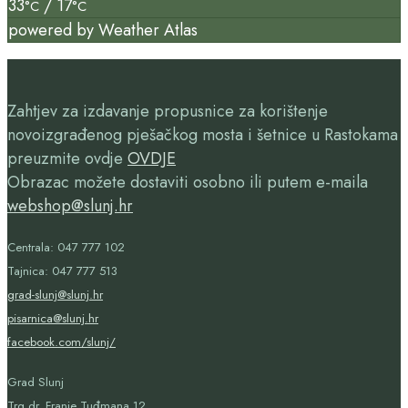
33
/ 17
°C
°C
powered by
Weather Atlas
Zahtjev za izdavanje propusnice za korištenje
novoizgrađenog pješačkog mosta i šetnice u Rastokama
preuzmite ovdje
OVDJE
Obrazac možete dostaviti osobno ili putem e-maila
webshop@slunj.hr
Centrala: 047 777 102
Tajnica: 047 777 513
grad-slunj@slunj.hr
pisarnica@slunj.hr
facebook.com/slunj/
Grad Slunj
Trg dr. Franje Tuđmana 12