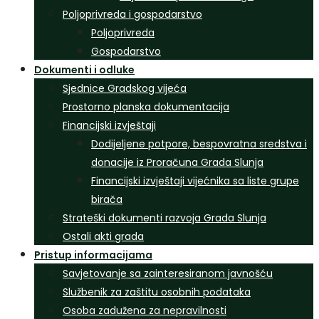
Poljoprivreda i gospodarstvo
Poljoprivreda
Gospodarstvo
Dokumenti i odluke
Sjednice Gradskog vijeća
Prostorno planska dokumentacija
Financijski izvještaji
Dodijeljene potpore, bespovratna sredstva i
donacije iz Proračuna Grada Slunja
Financijski izvještaji vijećnika sa liste grupe
birača
Strateški dokumenti razvoja Grada Slunja
Ostali akti grada
Pristup informacijama
Savjetovanje sa zainteresiranom javnošću
Službenik za zaštitu osobnih podataka
Osoba zadužena za nepravilnosti