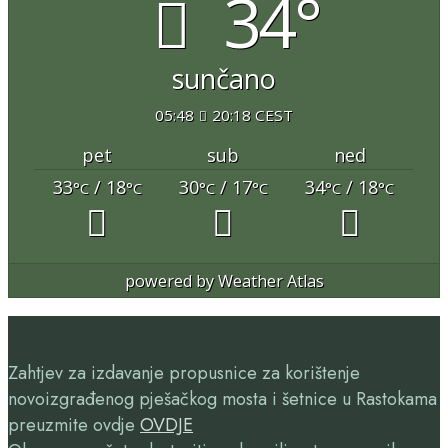
34°
sunčano
05:48
20:18 CEST
pet
sub
ned
33
/ 18
30
/ 17
34
/ 18
°C
°C
°C
°C
°C
°C
powered by
Weather Atlas
Zahtjev za izdavanje propusnice za korištenje
novoizgrađenog pješačkog mosta i šetnice u Rastokama
preuzmite ovdje
OVDJE