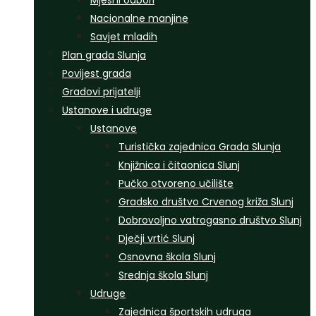
Mjesni odbori
Nacionalne manjine
Savjet mladih
Plan grada Slunja
Povijest grada
Gradovi prijatelji
Ustanove i udruge
Ustanove
Turistička zajednica Grada Slunja
Knjižnica i čitaonica Slunj
Pučko otvoreno učilište
Gradsko društvo Crvenog križa Slunj
Dobrovoljno vatrogasno društvo Slunj
Dječji vrtić Slunj
Osnovna škola Slunj
Srednja škola Slunj
Udruge
Zajednica športskih udruga