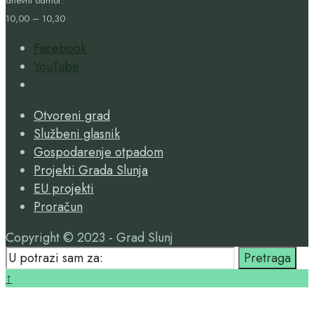
dnevni odmor:
10,00 – 10,30
Facebook
YouTube
Open
Search
Otvoreni grad
Window
Službeni glasnik
Gospodarenje otpadom
Projekti Grada Slunja
EU projekti
Proračun
Copyright © 2023 - Grad Slunj
Search
Pretraga
for:
Close
↑
Search
Window