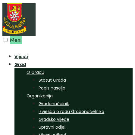
Preskoči
na
sadržaj
Meni
Vijesti
Grad
O Gradu
Statut Grada
Popis naselja
Organizacija
Gradonačelnik
Izvješća o radu Gradonačelnika
Gradsko vijeće
Upravni odjel