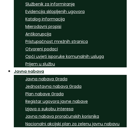
Službenik za informiranje
Evidencija sklopljenih ugovora
Katalog informacija
Mjerodavni propisi
Antikorupcija
Pristupačnost mrežnih stranica
Otvoreni podaci
Opći uvjeti isporuke komunalnih usluga
Prijem u službu
Javna nabava
Javna nabava Grada
Jednostavna nabava Grada
Plan nabave Grada
Registar ugovora javne nabave
Izjava o sukobu interesa
Javna nabava proračunskih korisnika
Nacionalni akcijski plan za zelenu javnu nabavu