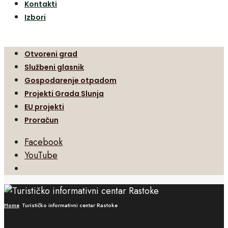
Kontakti
Izbori
Otvoreni grad
Službeni glasnik
Gospodarenje otpadom
Projekti Grada Slunja
EU projekti
Proračun
Facebook
YouTube
Open
Search
Window
Home
Turističko informativni centar Rastoke