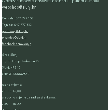
Obrazac možete dostaviti osobno ili putem e-maila
webshop@slunj.hr
Centrala: 047 777 102
Tajnica: 047 777 513
grad-slunj@slunj.hr
pisarnica@slunj.hr
facebook.com/slunj/
Grad Slunj
Trg dr. Franje Tuđmana 12
Slunj, 47240
OIB:
33366502542
radno vrijeme:
7,00 – 15,00
uredovno vrijeme za rad sa strankama:
7,30 – 15,00