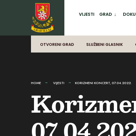
for:
Preskoči
na
VIJESTI
GRAD
DOKUM
sadržaj
OTVORENI GRAD
SLUŽBENI GLASNIK
HOME
VIJESTI
KORIZMENI KONCERT, 07.04.2022.
Korizmen
07.04.202