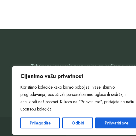
Zahtjev za izdavanje propusnice za korištenje nov
pješačkog mosta i šetnice u Rastokama preuzmite 
Cijenimo vašu privatnost
Obrazac možete dostaviti osobno ili putem e-maila
Koristimo kolačiće kako bismo poboljšali vaše iskustvo
webshop@slunj.hr
pregledavanja, posluživali personalizirane oglase ili sadržaj i
analizirali naš promet. Klikom na "Prihvati sve", pristajete na našu
upotrebu kolačića.
Prilagodite
Odbiti
Prihvatiti sve