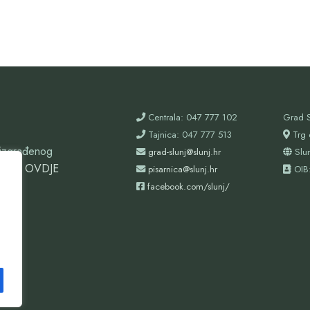
Centrala: 047 777 102
Grad S
Tajnica: 047 777 513
Trg 
oizgrađenog
grad-slunj@slunj.hr
Slu
ovdje
OVDJE
pisarnica@slunj.hr
OIB
facebook.com/slunj/