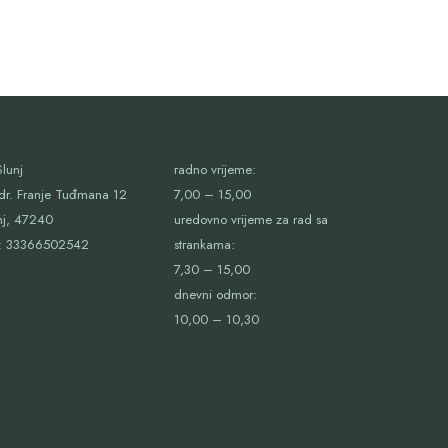
lunj
radno vrijeme:
dr. Franje Tuđmana 12
7,00 – 15,00
nj, 47240
uredovno vrijeme za rad sa
:
33366502542
strankama:
7,30 – 15,00
dnevni odmor:
10,00 – 10,30