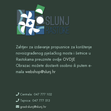
Zahtjev za izdavanje propusnice za korištenje
novoizgrađenog pješačkog mosta i šetnice u
Rastokama preuzmite ovdje
OVDJE
Obrazac možete dostaviti osobno ili putem e-
maila
webshop@slunj.hr
Centrala: 047 777 102
Tajnica: 047 777 513
grad-slunj@slunj.hr