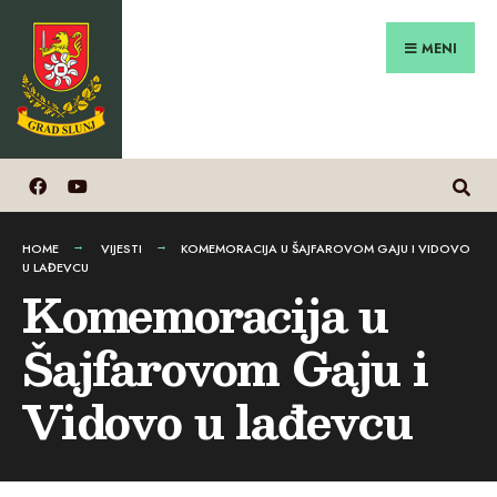
Search
Preskoči
for:
na
MENI
sadržaj
HOME
VIJESTI
KOMEMORACIJA U ŠAJFAROVOM GAJU I VIDOVO
U LAĐEVCU
Komemoracija u
Šajfarovom Gaju i
Vidovo u lađevcu