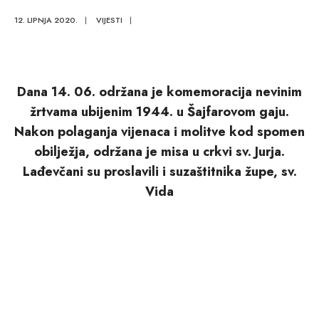
12. LIPNJA 2020.
|
VIJESTI
|
Dana 14. 06. održa
na je komemoracija nevinim
žrtvama ubijenim 1944. u Šajfarovom gaju.
Nakon polaganja vijenaca i molitve kod spomen
obilježja, održana je misa u crkvi sv. Jurja.
Lađevčani su proslavili i suzaštitnika župe, sv.
Vida