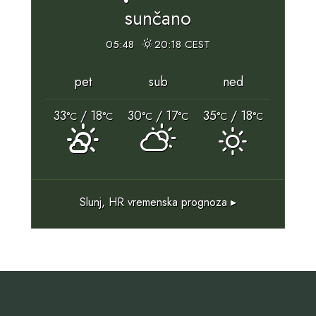
sunčano
05:48
20:18 CEST
pet
sub
ned
33
/ 18
30
/ 17
35
/ 18
°C
°C
°C
°C
°C
°C
Slunj, HR
vremenska prognoza ▸