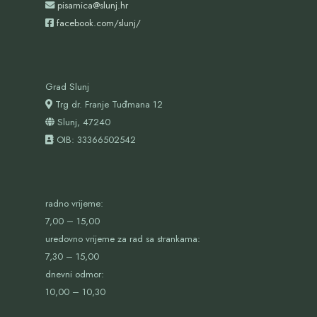
pisarnica@slunj.hr
facebook.com/slunj/
Grad Slunj
Trg dr. Franje Tuđmana 12
Slunj, 47240
OIB:
33366502542
radno vrijeme:
7,00 – 15,00
uredovno vrijeme za rad sa strankama:
7,30 – 15,00
dnevni odmor:
10,00 – 10,30