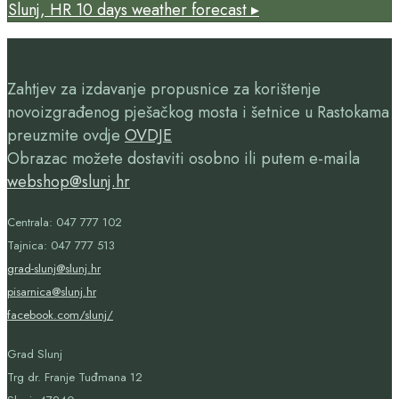
Slunj, HR
10 days weather forecast ▸
Zahtjev za izdavanje propusnice za korištenje
novoizgrađenog pješačkog mosta i šetnice u Rastokama
preuzmite ovdje
OVDJE
Obrazac možete dostaviti osobno ili putem e-maila
webshop@slunj.hr
Centrala: 047 777 102
Tajnica: 047 777 513
grad-slunj@slunj.hr
pisarnica@slunj.hr
facebook.com/slunj/
Grad Slunj
Trg dr. Franje Tuđmana 12