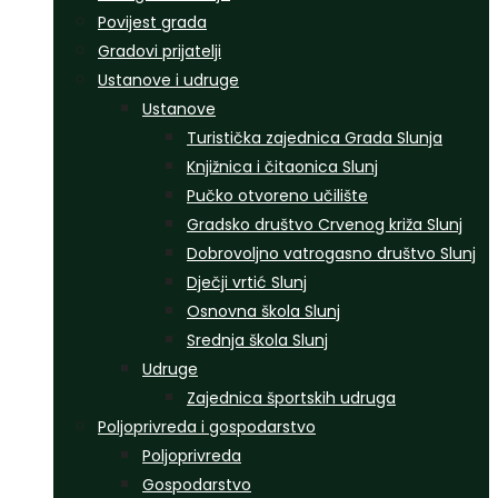
Povijest grada
Gradovi prijatelji
Ustanove i udruge
Ustanove
Turistička zajednica Grada Slunja
Knjižnica i čitaonica Slunj
Pučko otvoreno učilište
Gradsko društvo Crvenog križa Slunj
Dobrovoljno vatrogasno društvo Slunj
Dječji vrtić Slunj
Osnovna škola Slunj
Srednja škola Slunj
Udruge
Zajednica športskih udruga
Poljoprivreda i gospodarstvo
Poljoprivreda
Gospodarstvo