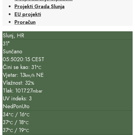
Projekti Grada Slunja
EU projekti
Proračun
Slunj, HR
31°
Sunčano
05:50
20:15 CEST
Čini se kao: 31
°C
Vjetar: 13
NE
km/h
Vlažnost: 32
%
Tlak: 1017.27
mbar
UV indeks: 3
Ned
Pon
Uto
34
/ 16
°C
°C
37
/ 18
°C
°C
37
/ 19
°C
°C