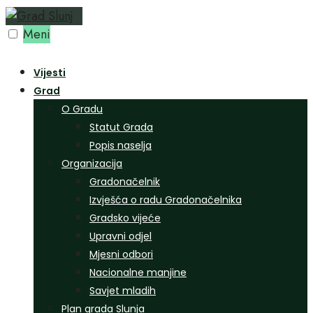
Preskoči
na
Meni
sadržaj
Vijesti
Grad
O Gradu
Statut Grada
Popis naselja
Organizacija
Gradonačelnik
Izvješća o radu Gradonačelnika
Gradsko vijeće
Upravni odjel
Mjesni odbori
Nacionalne manjine
Savjet mladih
Plan grada Slunja