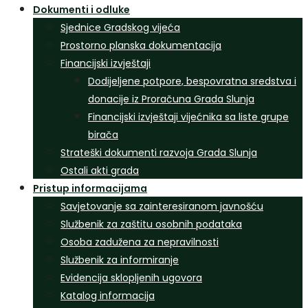
Dokumenti i odluke
Sjednice Gradskog vijeća
Prostorno planska dokumentacija
Financijski izvještaji
Dodijeljene potpore, bespovratna sredstva i
donacije iz Proračuna Grada Slunja
Financijski izvještaji vijećnika sa liste grupe
birača
Strateški dokumenti razvoja Grada Slunja
Ostali akti grada
Pristup informacijama
Savjetovanje sa zainteresiranom javnošću
Službenik za zaštitu osobnih podataka
Osoba zadužena za nepravilnosti
Službenik za informiranje
Evidencija sklopljenih ugovora
Katalog informacija