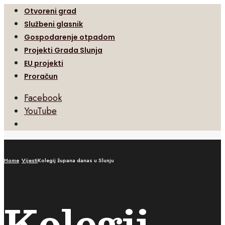
Otvoreni grad
Službeni glasnik
Gospodarenje otpadom
Projekti Grada Slunja
EU projekti
Proračun
Facebook
YouTube
Open
Search
Window
Home
Vijesti
Kolegij župana danas u Slunju
Kolegij