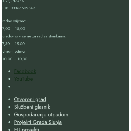
Slunj, 47240
OIB:
33366502542
radno vrijeme:
7,00 – 15,00
uredovno vrijeme za rad sa strankama:
7,30 – 15,00
dnevni odmor:
10,00 – 10,30
Facebook
YouTube
Open
Search
Otvoreni grad
Window
Službeni glasnik
Gospodarenje otpadom
Projekti Grada Slunja
EU projekti