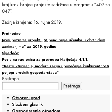
kraj kroz brojne projekte sadržane u programu “407 za
047”.
Zadnja izmjena: 16. rujna 2019.
Prethodno:
Javni poziv za projekt „Stipendiranje učenika u obrtničkim
zanimanjima“ za 2019. godinu
Slijedeće:
Poziv na radionicu za provedbu Natječaja 4.1.1.
“Restrukturiranje, modernizacija i povećanje konkurentnosti
poljoprivrednih gospodarstava”
Pretraga
Pretraga
Otvoreni grad
Službeni glasnik
Gospodarenje otpadom