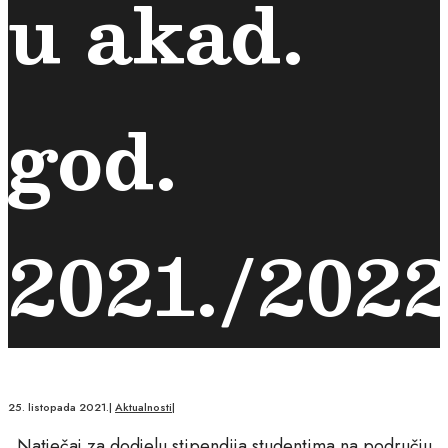
u akad.
god.
2021./2022
25. listopada 2021.
|
Aktualnosti
|
Natječaj za dodjelu stipendija studentima na području