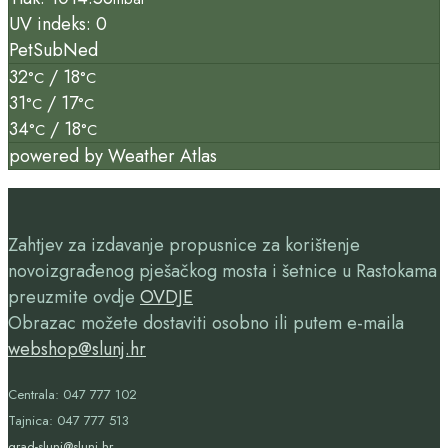
UV indeks: 0
Pet
Sub
Ned
32
/ 18
°C
°C
31
/ 17
°C
°C
34
/ 18
°C
°C
powered by
Weather Atlas
Zahtjev za izdavanje propusnice za korištenje
novoizgrađenog pješačkog mosta i šetnice u Rastokama
preuzmite ovdje
OVDJE
Obrazac možete dostaviti osobno ili putem e-maila
webshop@slunj.hr
Centrala: 047 777 102
Tajnica: 047 777 513
grad-slunj@slunj.hr