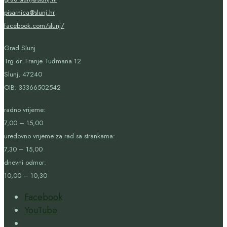
pisarnica@slunj.hr
facebook.com/slunj/
Grad Slunj
Trg dr. Franje Tuđmana 12
Slunj, 47240
OIB:
33366502542
radno vrijeme:
7,00 – 15,00
uredovno vrijeme za rad sa strankama:
7,30 – 15,00
dnevni odmor:
10,00 – 10,30
Facebook
YouTube
Open