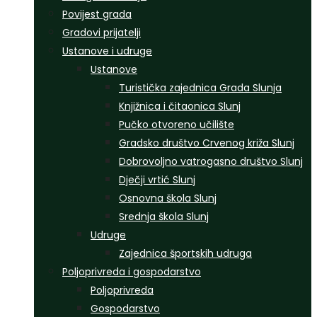
Povijest grada
Gradovi prijatelji
Ustanove i udruge
Ustanove
Turistička zajednica Grada Slunja
Knjižnica i čitaonica Slunj
Pučko otvoreno učilište
Gradsko društvo Crvenog križa Slunj
Dobrovoljno vatrogasno društvo Slunj
Dječji vrtić Slunj
Osnovna škola Slunj
Srednja škola Slunj
Udruge
Zajednica športskih udruga
Poljoprivreda i gospodarstvo
Poljoprivreda
Gospodarstvo