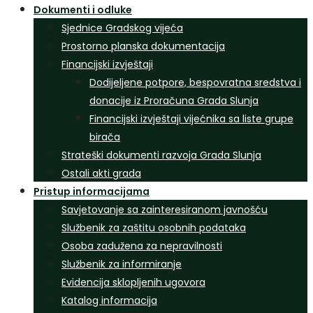
Dokumenti i odluke
Sjednice Gradskog vijeća
Prostorno planska dokumentacija
Financijski izvještaji
Dodijeljene potpore, bespovratna sredstva i
donacije iz Proračuna Grada Slunja
Financijski izvještaji vijećnika sa liste grupe
birača
Strateški dokumenti razvoja Grada Slunja
Ostali akti grada
Pristup informacijama
Savjetovanje sa zainteresiranom javnošću
Službenik za zaštitu osobnih podataka
Osoba zadužena za nepravilnosti
Službenik za informiranje
Evidencija sklopljenih ugovora
Katalog informacija