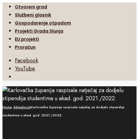
Otvoreni grad
Službeni glasnik
Gospodarenje otpadom
Projekti Grada Slunja
EU projekti
Proračun
Facebook
YouTube
Open
Search
Window
Home
Aktualnosti
Karlovačka županija raspisala natječaj za dodjelu stipendija
studentima u akad. god. 2021./2022.