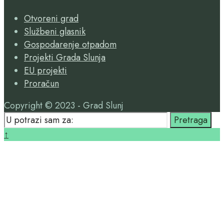
Search
Otvoreni grad
Window
Službeni glasnik
Gospodarenje otpadom
Projekti Grada Slunja
EU projekti
Proračun
Copyright © 2023 - Grad Slunj
Search
Pretraga
for:
Close
↑
Search
Window