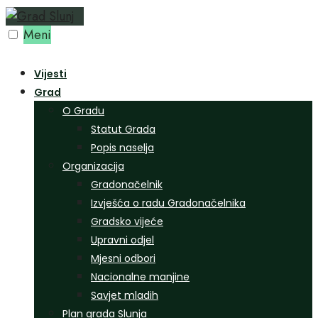
Preskoči
na
Meni
sadržaj
Vijesti
Grad
O Gradu
Statut Grada
Popis naselja
Organizacija
Gradonačelnik
Izvješća o radu Gradonačelnika
Gradsko vijeće
Upravni odjel
Mjesni odbori
Nacionalne manjine
Savjet mladih
Plan grada Slunja