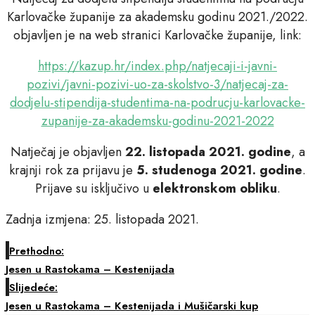
Karlovačke županije za akademsku godinu 2021./2022.
objavljen je na web stranici Karlovačke županije, link:
https://kazup.hr/index.php/natjecaji-i-javni-
pozivi/javni-pozivi-uo-za-skolstvo-3/natjecaj-za-
dodjelu-stipendija-studentima-na-podrucju-karlovacke-
zupanije-za-akademsku-godinu-2021-2022
Natječaj je objavljen
22. listopada 2021. godine
, a
krajnji rok za prijavu je
5. studenoga 2021. godine
.
Prijave su isključivo u
elektronskom obliku
.
Zadnja izmjena: 25. listopada 2021.
Prethodno:
Jesen u Rastokama – Kestenijada
Slijedeće:
Jesen u Rastokama – Kestenijada i Mušičarski kup