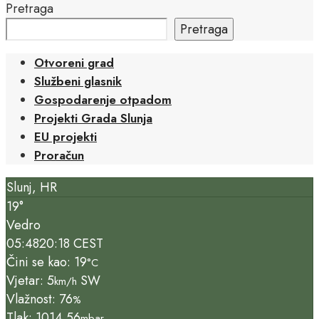
Pretraga
Pretraga
Otvoreni grad
Službeni glasnik
Gospodarenje otpadom
Projekti Grada Slunja
EU projekti
Proračun
Slunj, HR
19°
Vedro
05:48
20:18 CEST
Čini se kao: 19
°C
Vjetar: 5
SW
km/h
Vlažnost: 76
%
Tlak: 1014.56
mbar