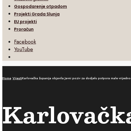
Gospodarenje otpadom
Projekti Grada Slunja
EU projekti
Proračun
Facebook
YouTube
Open
Search
Window
Home
Vijesti
Karlovačka županija objavila Javni poziv za dodjelu potpora male vrijedno
Karlovačka