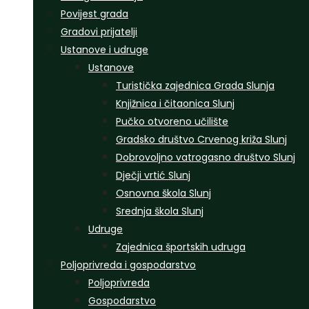
Povijest grada
Gradovi prijatelji
Ustanove i udruge
Ustanove
Turistička zajednica Grada Slunja
Knjižnica i čitaonica Slunj
Pučko otvoreno učilište
Gradsko društvo Crvenog križa Slunj
Dobrovoljno vatrogasno društvo Slunj
Dječji vrtić Slunj
Osnovna škola Slunj
Srednja škola Slunj
Udruge
Zajednica športskih udruga
Poljoprivreda i gospodarstvo
Poljoprivreda
Gospodarstvo