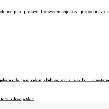
nito mogu se postaviti Upravnom odjelu za gospodarstvo, e
jekata udruga u području kulture, socijalne skrbi i humanitarne
 Domu zdravlja Slunj