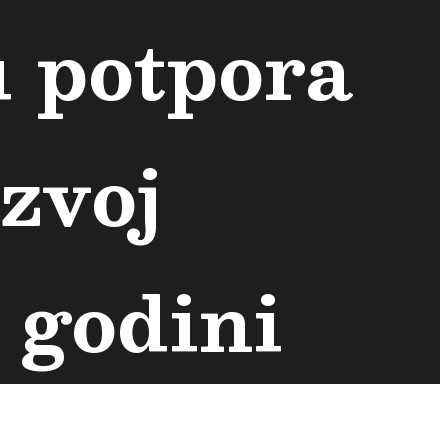
u potpora
azvoj
 godini