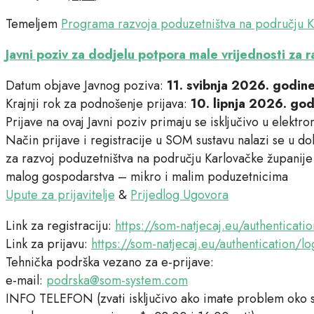
Temeljem
Programa razvoja poduzetništva na području K
Javni poziv za dodjelu potpora male vrijednosti za
Datum objave Javnog poziva:
11. svibnja 2026. godin
Krajnji rok za podnošenje prijava:
10. lipnja 2026. go
Prijave na ovaj Javni poziv primaju se isključivo u elekt
Način prijave i registracije u SOM sustavu nalazi se u d
za razvoj poduzetništva na području Karlovačke županije
malog gospodarstva – mikro i malim poduzetnicima
Upute za prijavitelje
&
Prijedlog Ugovora
Link za registraciju:
https://som-natjecaj.eu/authenticatio
Link za prijavu:
https://som-natjecaj.eu/authentication/lo
Tehnička podrška vezano za e-prijave:
e-mail:
podrska@som-system.com
INFO TELEFON (zvati isključivo ako imate problem oko sa