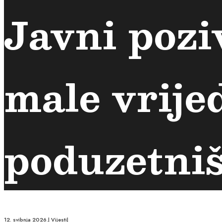
Javni pozi
male vrije
poduzetniš
12. svibnja 2026.
|
Vijesti
|