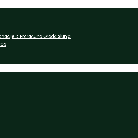
onacije iz Proračuna Grada Slunja
rača