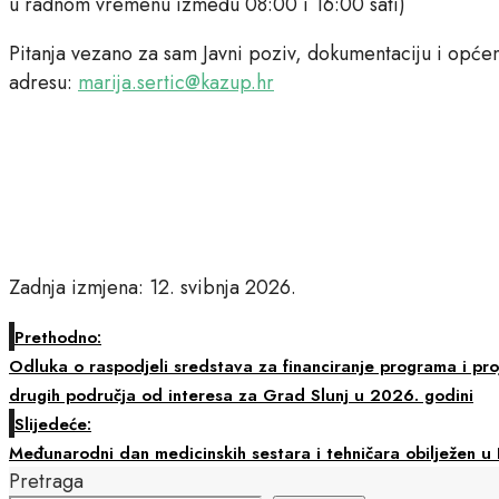
u radnom vremenu između 08:00 i 16:00 sati)
Pitanja vezano za sam Javni poziv, dokumentaciju i opće
adresu:
marija.sertic@kazup.hr
Zadnja izmjena: 12. svibnja 2026.
Prethodno:
Odluka o raspodjeli sredstava za financiranje programa i pro
drugih područja od interesa za Grad Slunj u 2026. godini
Slijedeće:
Međunarodni dan medicinskih sestara i tehničara obilježen u
Pretraga