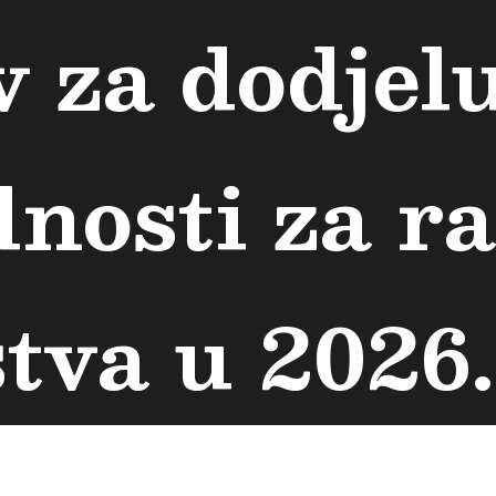
v za dodjel
dnosti za r
tva u 2026.