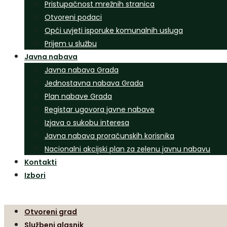
Pristupačnost mrežnih stranica
Otvoreni podaci
Opći uvjeti isporuke komunalnih usluga
Prijem u službu
Javna nabava
Javna nabava Grada
Jednostavna nabava Grada
Plan nabave Grada
Registar ugovora javne nabave
Izjava o sukobu interesa
Javna nabava proračunskih korisnika
Nacionalni akcijski plan za zelenu javnu nabavu
Kontakti
Izbori
Otvoreni grad
Službeni glasnik