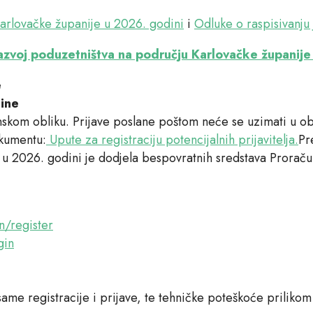
arlovačke županije u 2026. godini
i
Odluke o raspisivanju
 razvoj poduzetništva na području Karlovačke županij
e
dine
ronskom obliku. Prijave poslane poštom neće se uzimati u ob
okumentu:
Upute za registraciju potencijalnih prijavitelja.
Pr
 u 2026. godini je dodjela bespovratnih sredstava Prorač
n/register
gin
me registracije i prijave, te tehničke poteškoće prilikom