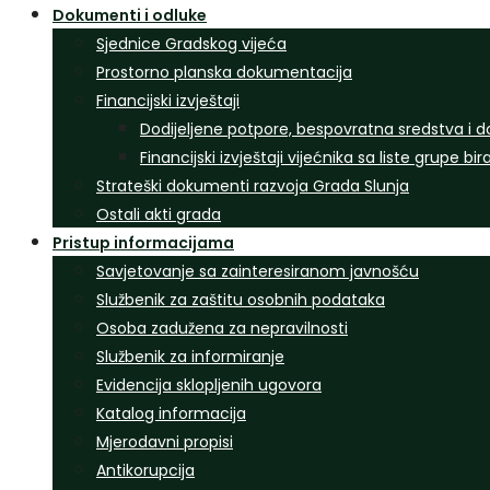
Dokumenti i odluke
Sjednice Gradskog vijeća
Prostorno planska dokumentacija
Financijski izvještaji
Dodijeljene potpore, bespovratna sredstva i d
Financijski izvještaji vijećnika sa liste grupe bi
Strateški dokumenti razvoja Grada Slunja
Ostali akti grada
Pristup informacijama
Savjetovanje sa zainteresiranom javnošću
Službenik za zaštitu osobnih podataka
Osoba zadužena za nepravilnosti
Službenik za informiranje
Evidencija sklopljenih ugovora
Katalog informacija
Mjerodavni propisi
Antikorupcija