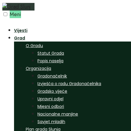
Preskoči
na
Meni
sadržaj
Vijesti
Grad
O Gradu
Statut Grada
Popis naselja
Organizacija
Gradonačelnik
Izvješća o radu Gradonačelnika
Gradsko vijeće
Upravni odjel
Mjesni odbori
Nacionalne manjine
Savjet mladih
Plan grada Slunja