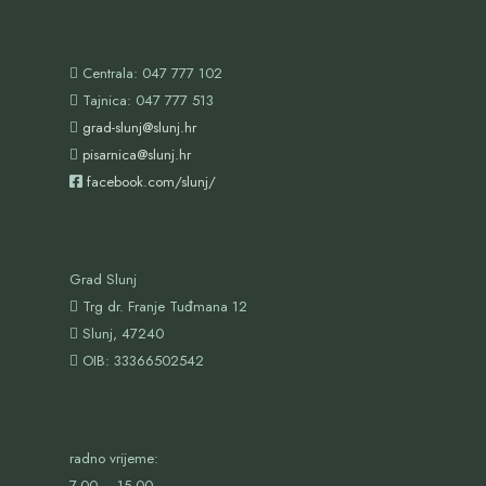
Centrala: 047 777 102
Tajnica: 047 777 513
grad-slunj@slunj.hr
pisarnica@slunj.hr
facebook.com/slunj/
Grad Slunj
Trg dr. Franje Tuđmana 12
Slunj, 47240
OIB:
33366502542
radno vrijeme:
7,00 – 15,00