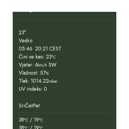
Slunj, HR
23°
Vedro
05:46
20:21 CEST
Čini se kao: 23
°C
Vjetar: 6
SW
km/h
Vlažnost: 57
%
Tlak: 1014.22
mbar
UV indeks: 0
Sri
Čet
Pet
38
/ 19
°C
°C
38
/ 19
°C
°C