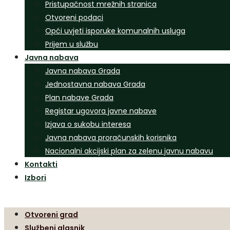
Pristupačnost mrežnih stranica
Otvoreni podaci
Opći uvjeti isporuke komunalnih usluga
Prijem u službu
Javna nabava
Javna nabava Grada
Jednostavna nabava Grada
Plan nabave Grada
Registar ugovora javne nabave
Izjava o sukobu interesa
Javna nabava proračunskih korisnika
Nacionalni akcijski plan za zelenu javnu nabavu
Kontakti
Izbori
Otvoreni grad
Službeni glasnik