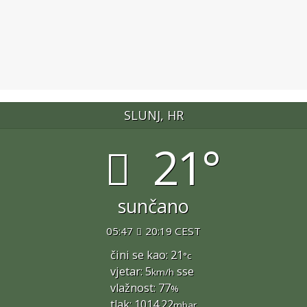
SLUNJ, HR
21°
sunčano
05:47
20:19 CEST
čini se kao: 21
°c
vjetar: 5
sse
km/h
vlažnost: 77
%
tlak: 1014.22
mbar