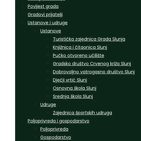
Povijest grada
Gradovi prijatelji
Ustanove i udruge
Ustanove
Turistička zajednica Grada Slunja
Knjižnica i čitaonica Slunj
Pučko otvoreno učilište
Gradsko društvo Crvenog križa Slunj
Dobrovoljno vatrogasno društvo Slunj
Dječji vrtić Slunj
Osnovna škola Slunj
Srednja škola Slunj
Udruge
Zajednica športskih udruga
Poljoprivreda i gospodarstvo
Poljoprivreda
Gospodarstvo