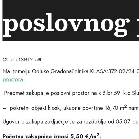
poslovnog 
25. lipnja 2024.
|
Vijesti
|
Na temelju Odluke Gradonačelnika KLASA:372-02/24-0
prostora.
Predmet zakupa je poslovni prostor na k.č.br.59 k.o.Slunj
2
– pokretni objekt kiosk, ukupne površine 16,70 m
namij
Ugovor o zakupu zaključuje se za razdoblje od 05.07. d
2
Početna zakupnina iznosi 5,50 €/m
.