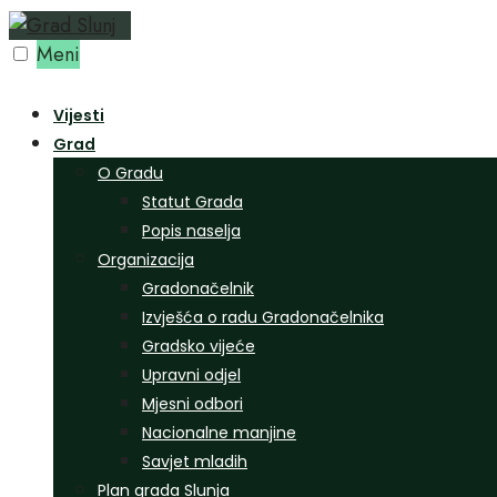
Preskoči
na
Meni
sadržaj
Vijesti
Grad
O Gradu
Statut Grada
Popis naselja
Organizacija
Gradonačelnik
Izvješća o radu Gradonačelnika
Gradsko vijeće
Upravni odjel
Mjesni odbori
Nacionalne manjine
Savjet mladih
Plan grada Slunja