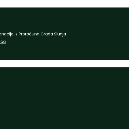
onacije iz Proračuna Grada Slunja
rača