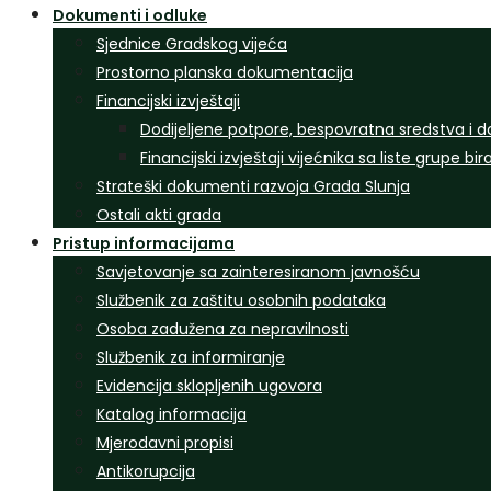
Dokumenti i odluke
Sjednice Gradskog vijeća
Prostorno planska dokumentacija
Financijski izvještaji
Dodijeljene potpore, bespovratna sredstva i d
Financijski izvještaji vijećnika sa liste grupe bi
Strateški dokumenti razvoja Grada Slunja
Ostali akti grada
Pristup informacijama
Savjetovanje sa zainteresiranom javnošću
Službenik za zaštitu osobnih podataka
Osoba zadužena za nepravilnosti
Službenik za informiranje
Evidencija sklopljenih ugovora
Katalog informacija
Mjerodavni propisi
Antikorupcija