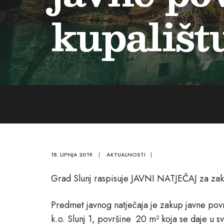
kupališt
18. LIPNJA 2019.
|
AKTUALNOSTI
|
Grad Slunj raspisuje JAVNI NATJEČAJ za zak
Predmet javnog natječaja je zakup javne povr
k.o. Slunj 1, površine 20 m² koja se daje u sv