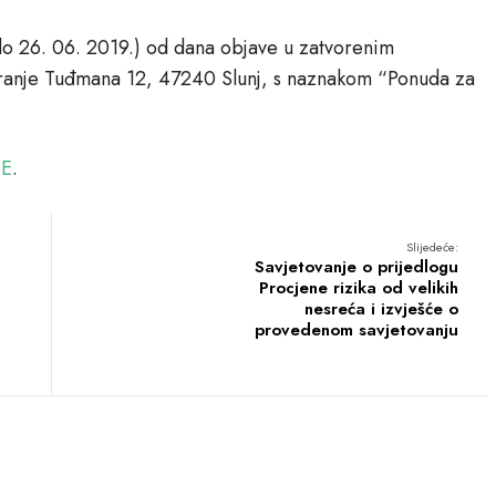
do 26. 06. 2019.) od dana objave u zatvorenim
Franje Tuđmana 12, 47240 Slunj, s naznakom “Ponuda za
JE
.
Slijedeće:
Savjetovanje o prijedlogu
Procjene rizika od velikih
nesreća i izvješće o
provedenom savjetovanju