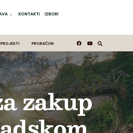
AVA
KONTAKTI
IZBORI
 PROJEKTI
PRORAČUN
a zakup
gradskom