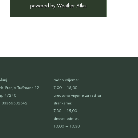
powered by
Weather Atlas
lunj
radno vrijeme:
dr. Franje Tuđmana 12
7,00 – 15,00
nj, 47240
uredovno vrijeme za rad sa
:
33366502542
strankama:
7,30 – 15,00
dnevni odmor:
10,00 – 10,30