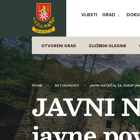
for:
Preskoči
na
VIJESTI
GRAD
DOKUM
sadržaj
OTVORENI GRAD
SLUŽBENI GLASNIK
HOME
AKTUALNOSTI
JAVNI NATJEČAJ ZA ZAKUP J
JAVNI N
javne po