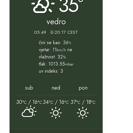
35°
vedro
05:49
20:17 CEST
čini se kao: 36
°c
vjetar: 11
ne
km/h
vlažnost: 32
%
tlak: 1013.55
mbar
uv indeks: 3
sub
ned
pon
30
/ 16
34
/ 16
37
/ 18
°C
°C
°C
°C
°C
°C