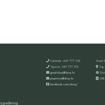
Centrala: 047 777 102
Grad S
Tajnica: 047 777 513
Trg 
grad-slunj@slunj.hr
Slu
pisarnica@slunj.hr
OIB
facebook.com/slunj/
oizgrađenog