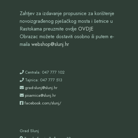
Zahtjev za izdavanje propusnice za korištenje
novoizgrađenog pješačkog mosta i šetnice u
Rastokama preuzmite ovdje
OVDJE
Obrazac možete dostaviti osobno ili putem e-
maila
webshop@slunj.hr
Centrala: 047 777 102
Tajnica: 047 777 513
grad-slunj@slunj.hr
pisarnica@slunj.hr
facebook.com/slunj/
Grad Slunj