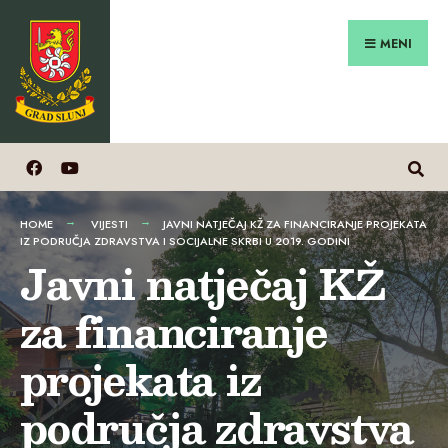
Search
Preskoči
for:
na
MENI
sadržaj
HOME
VIJESTI
JAVNI NATJEČAJ KŽ ZA FINANCIRANJE PROJEKATA
IZ PODRUČJA ZDRAVSTVA I SOCIJALNE SKRBI U 2019. GODINI
Javni natječaj KŽ
za financiranje
projekata iz
područja zdravstva