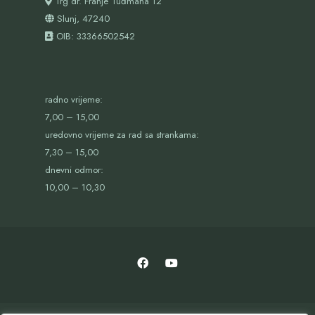
Trg dr. Franje Tuđmana 12
Slunj, 47240
OIB:
33366502542
radno vrijeme:
7,00 – 15,00
uredovno vrijeme za rad sa strankama:
7,30 – 15,00
dnevni odmor:
10,00 – 10,30