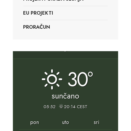
EU PROJEKTI
PRORAČUN
Slunj, HR
30°
sunčano
05:52
20:14 CEST
pon
uto
sri