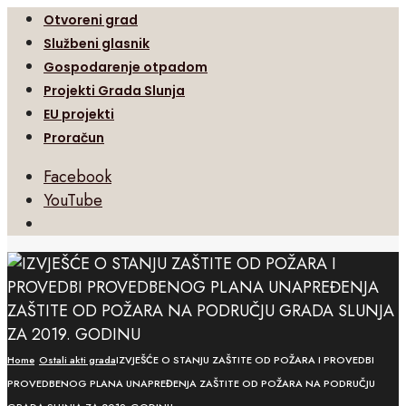
Otvoreni grad
Službeni glasnik
Gospodarenje otpadom
Projekti Grada Slunja
EU projekti
Proračun
Facebook
YouTube
Open
Search
Window
Home
Ostali akti grada
IZVJEŠĆE O STANJU ZAŠTITE OD POŽARA I PROVEDBI
PROVEDBENOG PLANA UNAPREĐENJA ZAŠTITE OD POŽARA NA PODRUČJU