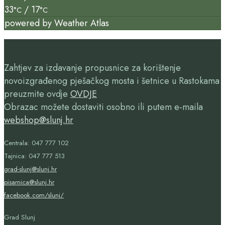
33
/ 17
°C
°C
powered by
Weather Atlas
Zahtjev za izdavanje propusnice za korištenje
novoizgrađenog pješačkog mosta i šetnice u Rastokama
preuzmite ovdje
OVDJE
Obrazac možete dostaviti osobno ili putem e-maila
webshop@slunj.hr
Centrala: 047 777 102
Tajnica: 047 777 513
grad-slunj@slunj.hr
pisarnica@slunj.hr
facebook.com/slunj/
Grad Slunj