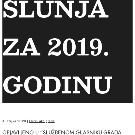
SLUNJA
ZA 2019.
GODINU
4. ožujka 2020.
|
Ostali akti grada
|
OBJAVLJENO U “SLUŽBENOM GLASNIKU GRADA