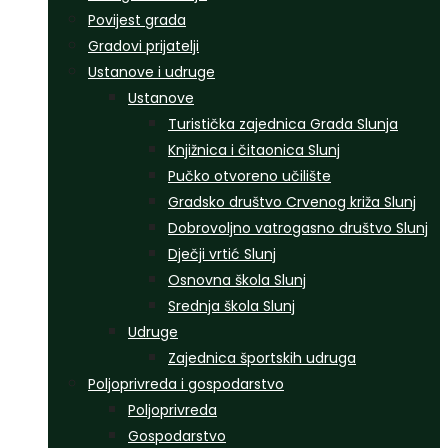
Povijest grada
Gradovi prijatelji
Ustanove i udruge
Ustanove
Turistička zajednica Grada Slunja
Knjižnica i čitaonica Slunj
Pučko otvoreno učilište
Gradsko društvo Crvenog križa Slunj
Dobrovoljno vatrogasno društvo Slunj
Dječji vrtić Slunj
Osnovna škola Slunj
Srednja škola Slunj
Udruge
Zajednica športskih udruga
Poljoprivreda i gospodarstvo
Poljoprivreda
Gospodarstvo