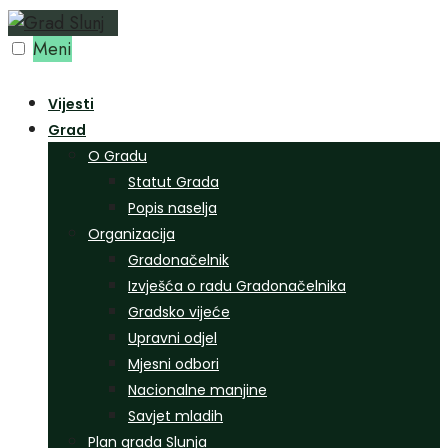
Preskoči
na
Meni
sadržaj
Vijesti
Grad
O Gradu
Statut Grada
Popis naselja
Organizacija
Gradonačelnik
Izvješća o radu Gradonačelnika
Gradsko vijeće
Upravni odjel
Mjesni odbori
Nacionalne manjine
Savjet mladih
Plan grada Slunja