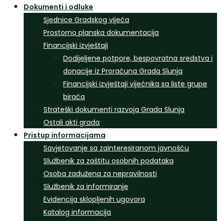
Dokumenti i odluke
Sjednice Gradskog vijeća
Prostorno planska dokumentacija
Financijski izvještaji
Dodijeljene potpore, bespovratna sredstva i
donacije iz Proračuna Grada Slunja
Financijski izvještaji vijećnika sa liste grupe
birača
Strateški dokumenti razvoja Grada Slunja
Ostali akti grada
Pristup informacijama
Savjetovanje sa zainteresiranom javnošću
Službenik za zaštitu osobnih podataka
Osoba zadužena za nepravilnosti
Službenik za informiranje
Evidencija sklopljenih ugovora
Katalog informacija