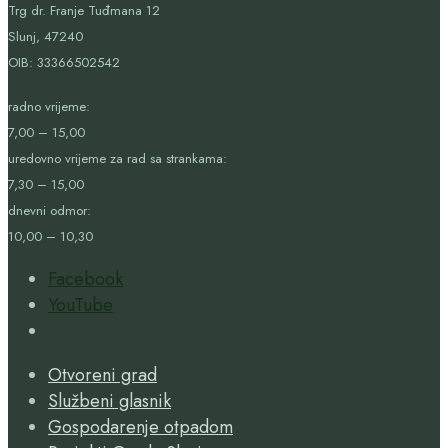
Trg dr. Franje Tuđmana 12
Slunj, 47240
OIB:
33366502542
radno vrijeme:
7,00 – 15,00
uredovno vrijeme za rad sa strankama:
7,30 – 15,00
dnevni odmor:
10,00 – 10,30
Facebook
YouTube
Open
Search
Otvoreni grad
Window
Službeni glasnik
Gospodarenje otpadom