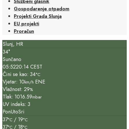
Službeni glasnik
Gospodarenje otpadom
Projekti Grada Slunja
EU projekti
Proračun
Slunj, HR
34°
Sunčano
05:52
20:14 CEST
Čini se kao: 34
°C
Vjetar: 10
ENE
km/h
Vlažnost: 29
%
Tlak: 1016.59
mbar
UV indeks: 3
Pon
Uto
Sri
37
/ 19
°C
°C
37
/ 18
°C
°C