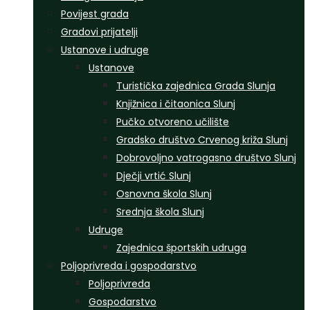
Povijest grada
Gradovi prijatelji
Ustanove i udruge
Ustanove
Turistička zajednica Grada Slunja
Knjižnica i čitaonica Slunj
Pučko otvoreno učilište
Gradsko društvo Crvenog križa Slunj
Dobrovoljno vatrogasno društvo Slunj
Dječji vrtić Slunj
Osnovna škola Slunj
Srednja škola Slunj
Udruge
Zajednica športskih udruga
Poljoprivreda i gospodarstvo
Poljoprivreda
Gospodarstvo