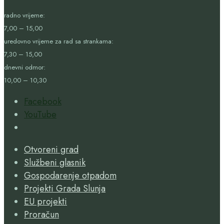
radno vrijeme:
7,00 – 15,00
uredovno vrijeme za rad sa strankama:
7,30 – 15,00
dnevni odmor:
10,00 – 10,30
Facebook
YouTube
Open
Search
Otvoreni grad
Window
Službeni glasnik
Gospodarenje otpadom
Projekti Grada Slunja
EU projekti
Proračun