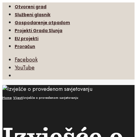
Otvoreni grad
Službeni glasnik
Gospodarenje otpadom
Projekti Grada Slunja
EU projekti
Proračun
Facebook
YouTube
Open
Search
Window
Home
Vijesti
Izvješće o provedenom savjetovanju
Izvješće o