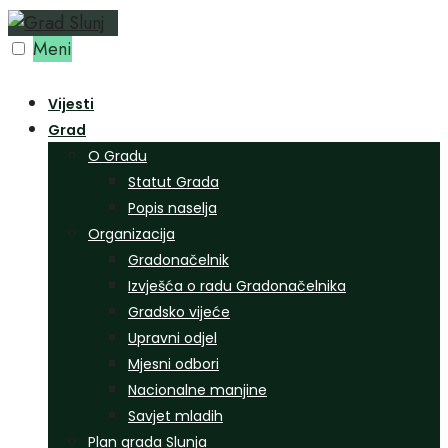
Preskoči
na
Meni
sadržaj
Vijesti
Grad
O Gradu
Statut Grada
Popis naselja
Organizacija
Gradonačelnik
Izvješća o radu Gradonačelnika
Gradsko vijeće
Upravni odjel
Mjesni odbori
Nacionalne manjine
Savjet mladih
Plan grada Slunja