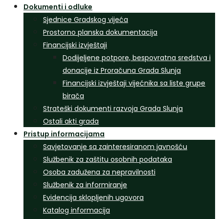
Dokumenti i odluke
Sjednice Gradskog vijeća
Prostorno planska dokumentacija
Financijski izvještaji
Dodijeljene potpore, bespovratna sredstva i
donacije iz Proračuna Grada Slunja
Financijski izvještaji vijećnika sa liste grupe
birača
Strateški dokumenti razvoja Grada Slunja
Ostali akti grada
Pristup informacijama
Savjetovanje sa zainteresiranom javnošću
Službenik za zaštitu osobnih podataka
Osoba zadužena za nepravilnosti
Službenik za informiranje
Evidencija sklopljenih ugovora
Katalog informacija