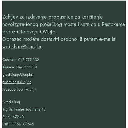
Zahtjev za izdavanje propusnice za korištenje
novoizgrađenog pješačkog mosta i šetnice u Rastokama
preuzmite ovdje
OVDJE
Obrazac možete dostaviti osobno ili putem e-maila
webshop@slunj.hr
Centrala: 047 777 102
Tajnica: 047 777 513
grad-slunj@slunj.hr
pisarnica@slunj.hr
facebook.com/slunj/
Grad Slunj
Trg dr. Franje Tuđmana 12
Slunj, 47240
OIB:
33366502542