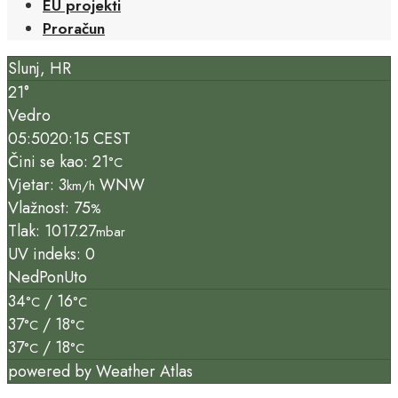
EU projekti
Proračun
Slunj, HR
21°
Vedro
05:50
20:15 CEST
Čini se kao: 21
°C
Vjetar: 3
WNW
km/h
Vlažnost: 75
%
Tlak: 1017.27
mbar
UV indeks: 0
Ned
Pon
Uto
34
/ 16
°C
°C
37
/ 18
°C
°C
37
/ 18
°C
°C
powered by
Weather Atlas