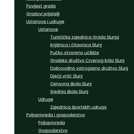
Povijest grada
Gradovi prijatelji
Ustanove i udruge
Ustanove
Turistička zajednica Grada Slunja
Knjižnica i čitaonica Slunj
Pučko otvoreno učilište
Gradsko društvo Crvenog križa Slunj
Dobrovoljno vatrogasno društvo Slunj
Dječji vrtić Slunj
Osnovna škola Slunj
Srednja škola Slunj
Udruge
Zajednica športskih udruga
Poljoprivreda i gospodarstvo
Poljoprivreda
Gospodarstvo