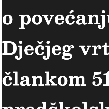
o povećanj
Dječjeg vrt
člankom 51
predškolsk