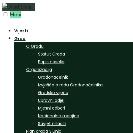
Preskoči
na
Meni
sadržaj
Vijesti
Grad
O Gradu
Statut Grada
Popis naselja
Organizacija
Gradonačelnik
Izvješća o radu Gradonačelnika
Gradsko vijeće
Upravni odjel
Mjesni odbori
Nacionalne manjine
Savjet mladih
Plan grada Slunja