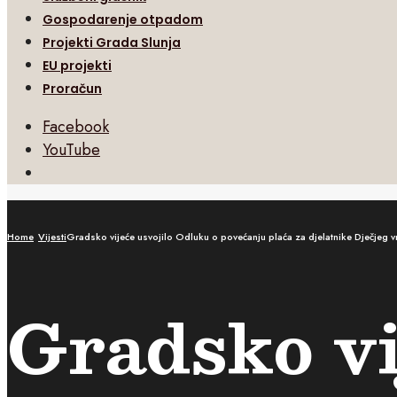
Gospodarenje otpadom
Projekti Grada Slunja
EU projekti
Proračun
Facebook
YouTube
Open
Search
Window
Home
Vijesti
Gradsko vijeće usvojilo Odluku o povećanju plaća za djelatnike Dječjeg 
Gradsko vi