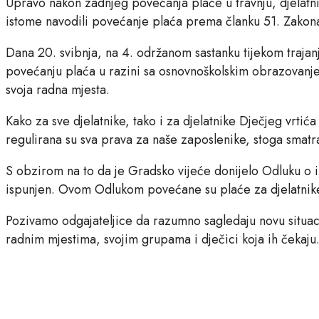
Upravo nakon zadnjeg povećanja plaće u travnju, djelatnici
istome navodili povećanje plaća prema članku 51. Zakon
Dana 20. svibnja, na 4. održanom sastanku tijekom trajan
povećanju plaća u razini sa osnovnoškolskim obrazovanjem, 
svoja radna mjesta.
Kako za sve djelatnike, tako i za djelatnike Dječjeg vrtić
regulirana su sva prava za naše zaposlenike, stoga smatr
S obzirom na to da je Gradsko vijeće donijelo Odluku o i
ispunjen. Ovom Odlukom povećane su plaće za djelatnike
Pozivamo odgajateljice da razumno sagledaju novu situacij
radnim mjestima, svojim grupama i dječici koja ih čekaju