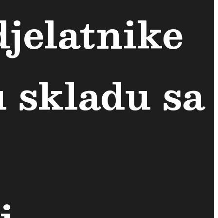
djelatnike
u skladu sa
i