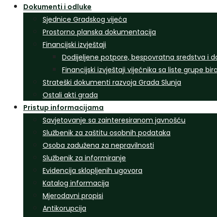
Dokumenti i odluke
Sjednice Gradskog vijeća
Prostorno planska dokumentacija
Financijski izvještaji
Dodijeljene potpore, bespovratna sredstva i d
Financijski izvještaji vijećnika sa liste grupe bi
Strateški dokumenti razvoja Grada Slunja
Ostali akti grada
Pristup informacijama
Savjetovanje sa zainteresiranom javnošću
Službenik za zaštitu osobnih podataka
Osoba zadužena za nepravilnosti
Službenik za informiranje
Evidencija sklopljenih ugovora
Katalog informacija
Mjerodavni propisi
Antikorupcija