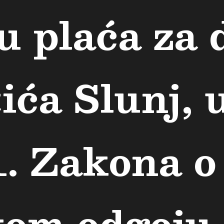
u plaća za 
ića Slunj, 
. Zakona o
om odgoju 