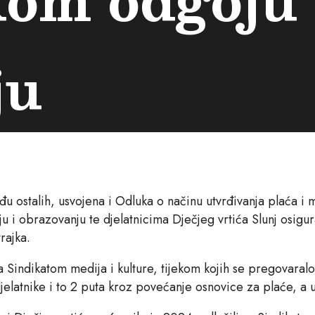
ju
 ostalih, usvojena i Odluka o načinu utvrđivanja plaća i m
i obrazovanju te djelatnicima Dječjeg vrtića Slunj osigura
rajka.
a Sindikatom medija i kulture, tijekom kojih se pregovaral
elatnike i to 2 puta kroz povećanje osnovice za plaće, a u 