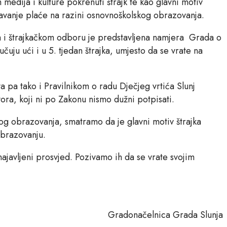
medija i kulture pokrenuti štrajk te kao glavni motiv
vanje plaće na razini osnovnoškolskog obrazovanja.
ama i štrajkačkom odboru je predstavljena namjera Grada o
čuju ući i u 5. tjedan štrajka, umjesto da se vrate na
va pa tako i Pravilnikom o radu Dječjeg vrtića Slunj
ra, koji ni po Zakonu nismo dužni potpisati.
og obrazovanja, smatramo da je glavni motiv štrajka
obrazovanju.
najavljeni prosvjed. Pozivamo ih da se vrate svojim
onačelnica Grada Slunja