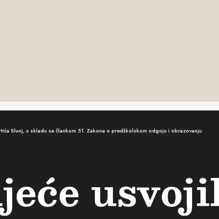
vrtića Slunj, u skladu sa člankom 51. Zakona o predškolskom odgoju i obrazovanju
jeće usvoj