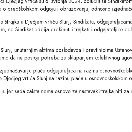
 Dječjeg vrtića su 6. svibnja 2024. odlučili sa Sindikatom 
a o predškolskom odgoju i obrazovanju, odnosno izjednača
ja štrajka u Dječjem vrtiću Slunj, Sindikatu, odgajateljic
no Sindikat odbija prekinuti štrajkati i odgajateljice odlu
a Slunj, unutarnjim aktima poslodavca i pravilnicima Ustano
amo da ne postoji potreba za sklapanjem kolektivnog ugovo
zjednačavanju plaća odgajateljica na razinu osnovnoškolsk
 Dječjeg vrtića Slunj na razinu plaća u osnovnoškolskom 
u jer sada zaista nema osnove za nastavak štrajka niti za 
.
Grad