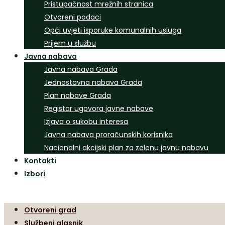
Pristupačnost mrežnih stranica
Otvoreni podaci
Opći uvjeti isporuke komunalnih usluga
Prijem u službu
Javna nabava
Javna nabava Grada
Jednostavna nabava Grada
Plan nabave Grada
Registar ugovora javne nabave
Izjava o sukobu interesa
Javna nabava proračunskih korisnika
Nacionalni akcijski plan za zelenu javnu nabavu
Kontakti
Izbori
Otvoreni grad
Službeni glasnik