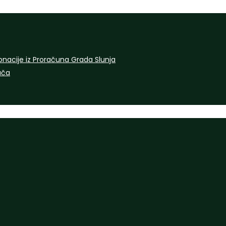
onacije iz Proračuna Grada Slunja
rača