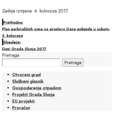
Zadnja izmjena: 4. kolovoza 2017.
Prethodno:
Plan parkirališnih zona za proslavu Dana pobjede u subotu
5. kolovoza
Slijedeće:
Dani Grada Slunja 2017
Pretraga
Pretraga
Otvoreni grad
Službeni glasnik
Gospodarenje otpadom
Projekti Grada Slunja
EU projekti
Proračun