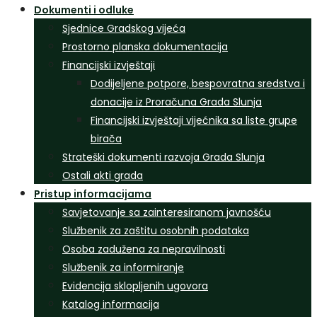
Dokumenti i odluke
Sjednice Gradskog vijeća
Prostorno planska dokumentacija
Financijski izvještaji
Dodijeljene potpore, bespovratna sredstva i
donacije iz Proračuna Grada Slunja
Financijski izvještaji vijećnika sa liste grupe
birača
Strateški dokumenti razvoja Grada Slunja
Ostali akti grada
Pristup informacijama
Savjetovanje sa zainteresiranom javnošću
Službenik za zaštitu osobnih podataka
Osoba zadužena za nepravilnosti
Službenik za informiranje
Evidencija sklopljenih ugovora
Katalog informacija