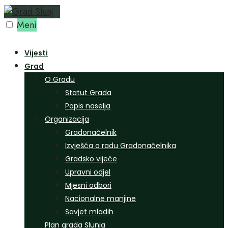
Preskoči
na
Meni
sadržaj
Vijesti
Grad
O Gradu
Statut Grada
Popis naselja
Organizacija
Gradonačelnik
Izvješća o radu Gradonačelnika
Gradsko vijeće
Upravni odjel
Mjesni odbori
Nacionalne manjine
Savjet mladih
Plan grada Slunja