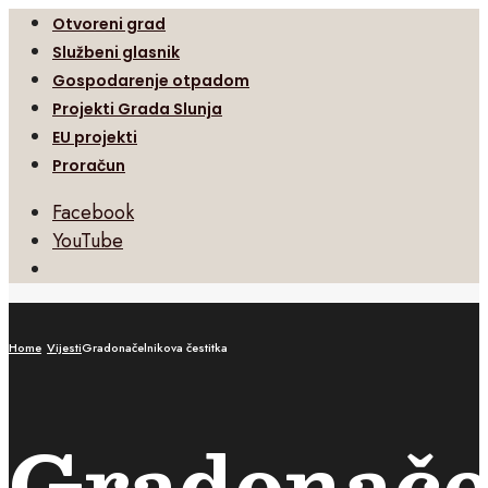
Otvoreni grad
Službeni glasnik
Gospodarenje otpadom
Projekti Grada Slunja
EU projekti
Proračun
Facebook
YouTube
Open
Search
Window
Home
Vijesti
Gradonačelnikova čestitka
Gradonače