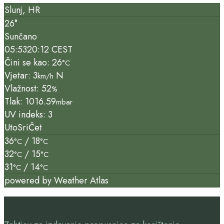
Slunj, HR
26°
Sunčano
05:53
20:12 CEST
Čini se kao: 26
°C
Vjetar: 3
N
km/h
Vlažnost: 52
%
Tlak: 1016.59
mbar
UV indeks: 3
Uto
Sri
Čet
36
/ 18
°C
°C
32
/ 15
°C
°C
31
/ 14
°C
°C
powered by
Weather Atlas