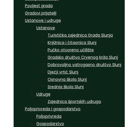
Povijest grada
Gradovi prijatelji
Ustanove i udruge
Ustanove
Turistička zajednica Grada Slunja
Knjižnica i čitaonica Slunj
Pučko otvoreno učilište
Gradsko društvo Crvenog križa Slunj
Dobrovoljno vatrogasno društvo Slunj
Dječji vrtić Slunj
Osnovna škola Slunj
Srednja škola Slunj
Udruge
Zajednica športskih udruga
Poljoprivreda i gospodarstvo
Poljoprivreda
Gospodarstvo