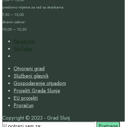
uredovno vrijeme za rad sa strankama:
7,30 – 15,00
dnevni odmor:
10,00 – 10,30
Facebook
YouTube
Open
Search
Otvoreni grad
Window
Službeni glasnik
Gospodarenje otpadom
Projekti Grada Slunja
EU projekti
Proračun
Copyright © 2023 - Grad Slunj
Search
Pretraga