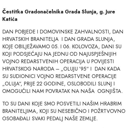
Čestitka Gradonačelnika Grada Slunja, g. Jure
Katića
DAN POBJEDE I DOMOVINSKE ZAHVALNOSTI, DAN
HRVATSKIH BRANITELJA I DAN GRADA SLUNJA,
KOJE OBILJEŽAVAMO 05. I 06. KOLOVOZA, DANI SU
KOJI PODSJEĆAJU NA JEDNU OD NAJUSPJEŠNIJIH
VOJNO REDARSTVENIH OPERACIJA U POVIJESTI
HRVATSKOG NARODA – „OLUJU ’95“ I DAN KADA
SU SUDIONICI VOJNO REDARSTVENE OPERACIJE
„OLUJA“, PRIJE 22 GODINE, OSLOBODILI SLUNJ I
OMOGUĆILI NAM POVRATAK NA NAŠA OGNJIŠTA.
TO SU DANI KOJE SMO POSVETILI NAŠIM HRABRIM
BRANITELJIMA, KOJI SU NESEBIČNO I POŽRTVOVNO
OSOBAĐALI SVAKI PEDALJ NAŠE ZEMLJE.