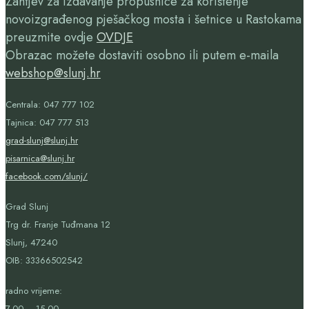
Zahtjev za izdavanje propusnice za korištenje
novoizgrađenog pješačkog mosta i šetnice u Rastokama
preuzmite ovdje
OVDJE
Obrazac možete dostaviti osobno ili putem e-maila
webshop@slunj.hr
Centrala: 047 777 102
Tajnica: 047 777 513
grad-slunj@slunj.hr
pisarnica@slunj.hr
facebook.com/slunj/
Grad Slunj
Trg dr. Franje Tuđmana 12
Slunj, 47240
OIB:
33366502542
radno vrijeme:
7,00 – 15,00