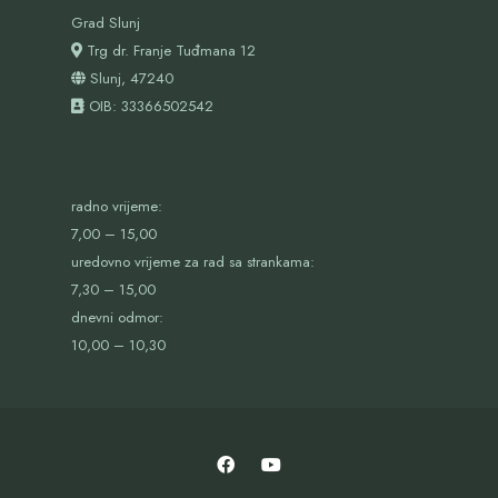
Grad Slunj
Trg dr. Franje Tuđmana 12
Slunj, 47240
OIB:
33366502542
radno vrijeme:
7,00 – 15,00
uredovno vrijeme za rad sa strankama:
7,30 – 15,00
dnevni odmor:
10,00 – 10,30