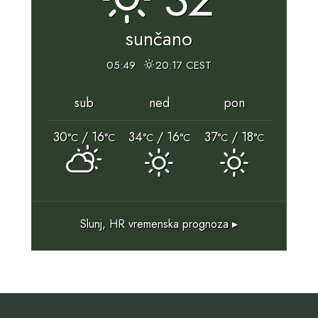
sunčano
05:49
20:17 CEST
sub
ned
pon
30
/ 16
34
/ 16
37
/ 18
°C
°C
°C
°C
°C
°C
Slunj, HR
vremenska prognoza ▸