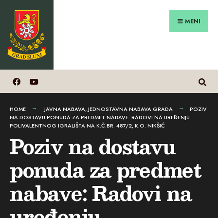
Search
Preskoči
for:
na
MENI
sadržaj
HOME
JAVNA NABAVA
,
JEDNOSTAVNA NABAVA GRADA
POZIV
NA DOSTAVU PONUDA ZA PREDMET NABAVE: RADOVI NA UREĐENJU
POLIVALENTNOG IGRALIŠTA NA K.Č.BR. 487/2, K.O. NIKŠIĆ
Poziv na dostavu
ponuda za predmet
nabave: Radovi na
uređenju