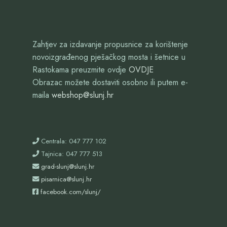
Zahtjev za izdavanje propusnice za korištenje
novoizgrađenog pješačkog mosta i šetnice u
Rastokama preuzmite ovdje
OVDJE
Obrazac možete dostaviti osobno ili putem e-
maila
webshop@slunj.hr
Centrala: 047 777 102
Tajnica: 047 777 513
grad-slunj@slunj.hr
pisarnica@slunj.hr
facebook.com/slunj/