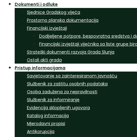
Dokumenti i odluke
Sjednice Gradskog vijeća
Prostorno planska dokumentacija
Financijski izvještaji
Dodijeljene potpore, bespovratna sredstva i d
Financijski izvještaji vijećnika sa liste grupe bi
Strateški dokumenti razvoja Grada Slunja
Ostali akti grada
Pristup informacijama
Savjetovanje sa zainteresiranom javnošću
Službenik za zaštitu osobnih podataka
Osoba zadužena za nepravilnosti
Službenik za informiranje
Evidencija sklopljenih ugovora
Katalog informacija
Mjerodavni propisi
Antikorupcija