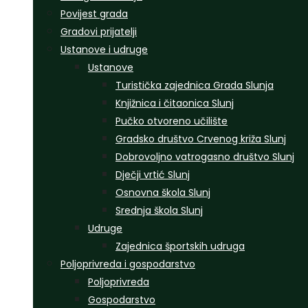
Povijest grada
Gradovi prijatelji
Ustanove i udruge
Ustanove
Turistička zajednica Grada Slunja
Knjižnica i čitaonica Slunj
Pučko otvoreno učilište
Gradsko društvo Crvenog križa Slunj
Dobrovoljno vatrogasno društvo Slunj
Dječji vrtić Slunj
Osnovna škola Slunj
Srednja škola Slunj
Udruge
Zajednica športskih udruga
Poljoprivreda i gospodarstvo
Poljoprivreda
Gospodarstvo