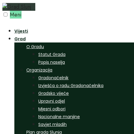
Preskoči
na
Meni
sadržaj
Vijesti
Grad
O Gradu
Statut Grada
Popis naselja
Organizacija
Gradonačelnik
Izvješća o radu Gradonačelnika
Gradsko vijeće
Upravni odjel
Mjesni odbori
Nacionalne manjine
Savjet mladih
Plan grada Slunja