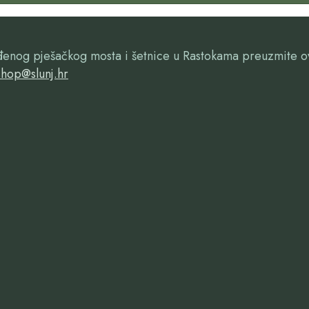
ađenog pješačkog mosta i šetnice u Rastokama preuzmite 
hop@slunj.hr