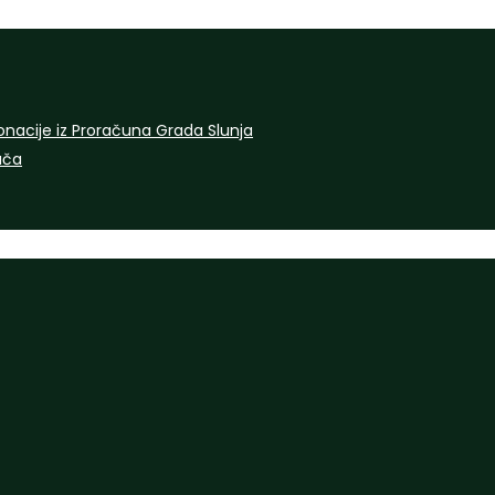
onacije iz Proračuna Grada Slunja
rača