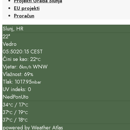
Projekti Grada Slunja
EU projekti
Proračun
Slunj, HR
22°
Vedro
05:50
20:15 CEST
Čini se kao: 22
°C
Vjetar: 6
WNW
km/h
Vlažnost: 69
%
Tlak: 1017.95
mbar
UV indeks: 0
Ned
Pon
Uto
34
/ 17
°C
°C
37
/ 19
°C
°C
37
/ 18
°C
°C
powered by
Weather Atlas