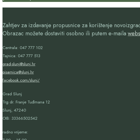
Zahtjev za izdavanje propusnice za korištenje novoizgr
Obrazac možete dostaviti osobno ili putem e-maila
webs
Centrala: 047 777 102
Tajnica: 047 777 513
grad-slunj@slunj.hr
pisarnica@slunj.hr
facebook.com/slunj/
Grad Slunj
Trg dr. Franje Tuđmana 12
Slunj, 47240
OIB:
33366502542
radno vrijeme: