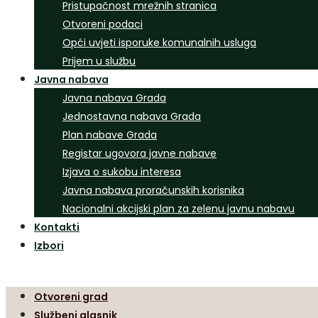
Pristupačnost mrežnih stranica
Otvoreni podaci
Opći uvjeti isporuke komunalnih usluga
Prijem u službu
Javna nabava
Javna nabava Grada
Jednostavna nabava Grada
Plan nabave Grada
Registar ugovora javne nabave
Izjava o sukobu interesa
Javna nabava proračunskih korisnika
Nacionalni akcijski plan za zelenu javnu nabavu
Kontakti
Izbori
Otvoreni grad
Službeni glasnik