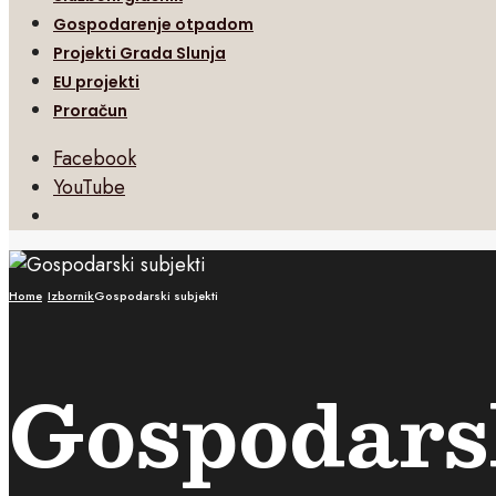
Gospodarenje otpadom
Projekti Grada Slunja
EU projekti
Proračun
Facebook
YouTube
Open
Search
Window
Home
Izbornik
Gospodarski subjekti
Gospodarsk