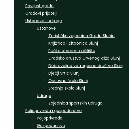
Povijest grada
Gradovi prijatelji
Ustanove i udruge
Ustanove
Turistička zajednica Grada Slunja
Knjižnica i čitaonica Slunj
Pučko otvoreno učilište
Gradsko društvo Crvenog križa Slunj
Dobrovoljno vatrogasno društvo Slunj
Dječji vrtić Slunj
Osnovna škola Slunj
Srednja škola Slunj
Udruge
Zajednica športskih udruga
Poljoprivreda i gospodarstvo
Poljoprivreda
Gospodarstvo