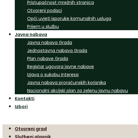
Pristupačnost mrežnih stranica
Otvoreni podaci
Opći uvjeti isporuke komunalnih usluga
Prijem u službu
Javna nabava
Javna nabava Grada
Jednostavna nabava Grada
Plan nabave Grada
Registar ugovora javne nabave
Izjava o sukobu interesa
Javna nabava proračunskih korisnika
Nacionalni akcijski plan za zelenu javnu nabavu
Kontakti
Izbori
Otvoreni grad
Službeni glasnik