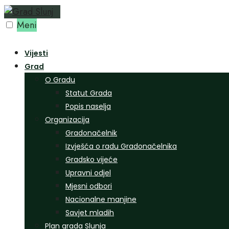
Preskoči
na
Meni
sadržaj
Vijesti
Grad
O Gradu
Statut Grada
Popis naselja
Organizacija
Gradonačelnik
Izvješća o radu Gradonačelnika
Gradsko vijeće
Upravni odjel
Mjesni odbori
Nacionalne manjine
Savjet mladih
Plan grada Slunja