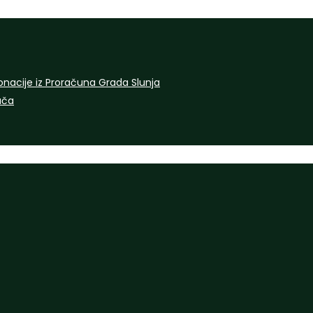
onacije iz Proračuna Grada Slunja
rača