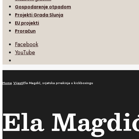
Gospodarenje otpadom
Projekti Grada Slunja
EU projekti
Proračun
Facebook
YouTube
Open
Search
Window
Home
Vijesti
Ela Magdić, svjetska prvakinja u kickboxingu
Ela Magdić