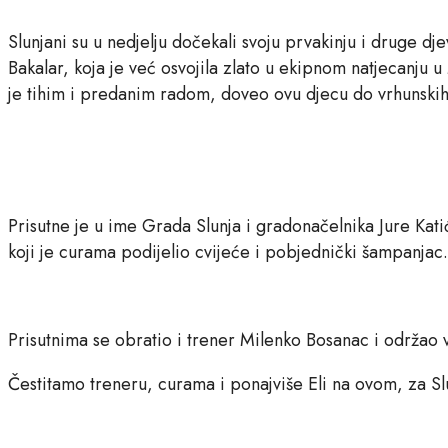
Slunjani su u nedjelju dočekali svoju prvakinju i druge d
Bakalar, koja je već osvojila zlato u ekipnom natjecanju 
je tihim i predanim radom, doveo ovu djecu do vrhunskih 
Prisutne je u ime Grada Slunja i gradonačelnika Jure Ka
koji je curama podijelio cvijeće i pobjednički šampanjac.
Prisutnima se obratio i trener Milenko Bosanac i održao v
Čestitamo treneru, curama i ponajviše Eli na ovom, za Slu