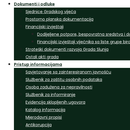
Dokumenti i odluke
Sjednice Gradskog vijeća
Prostorno planska dokumentacija
Financijski izvještaji
Dodijeljene potpore, bespovratna sredstva i d
Financijski izvještaji vijećnika sa liste grupe bi
Strateški dokumenti razvoja Grada Slunja
Ostali akti grada
Pristup informacijama
Savjetovanje sa zainteresiranom javnošću
Službenik za zaštitu osobnih podataka
Osoba zadužena za nepravilnosti
Službenik za informiranje
Evidencija sklopljenih ugovora
Katalog informacija
Mjerodavni propisi
Antikorupcija