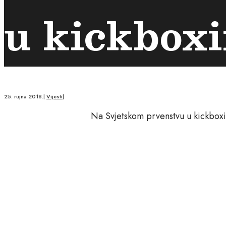
u kickbox
25. rujna 2018.
|
Vijesti
|
Na Svjetskom prvenstvu u kickboxin