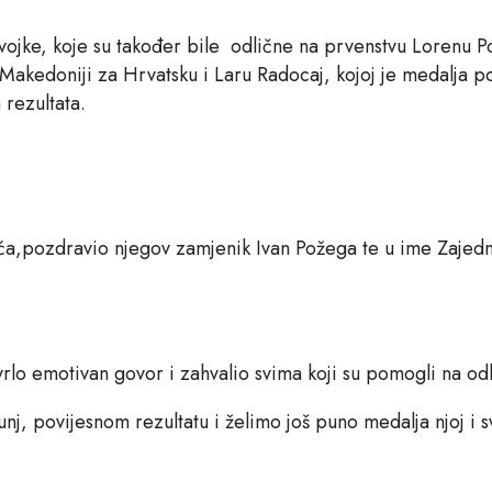
jevojke, koje su također bile odlične na prvenstvu Lorenu 
u Makedoniji za Hrvatsku i Laru Radocaj, kojoj je medalja 
rezultata.
tića,pozdravio njegov zamjenik Ivan Požega te u ime Zaje
rlo emotivan govor i zahvalio svima koji su pomogli na odl
nj, povijesnom rezultatu i želimo još puno medalja njoj i 