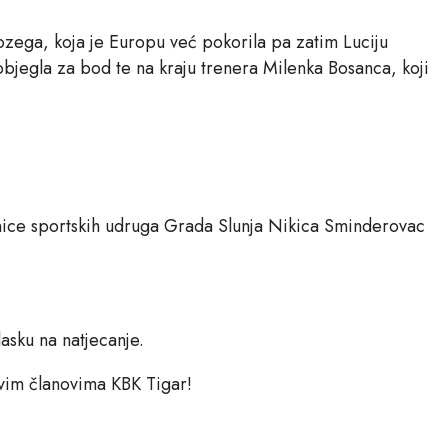
Pozega, koja je Europu već pokorila pa zatim Luciju
pobjegla za bod te na kraju trenera Milenka Bosanca, koji
dnice sportskih udruga Grada Slunja Nikica Sminderovac
asku na natjecanje.
svim članovima KBK Tigar!