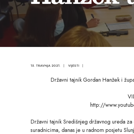
15. TRAVNJA 2021.
|
VIJESTI
|
Državni tajnik Gordan Hanžek i župa
VI
http://www.yout
Državni tajnik Središnjeg državnog ureda z
suradnicima, danas je u radnom posjetu Slun