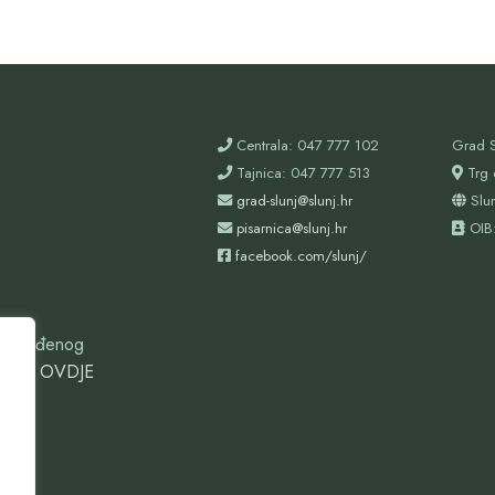
Centrala: 047 777 102
Grad S
Tajnica: 047 777 513
Trg 
grad-slunj@slunj.hr
Slu
pisarnica@slunj.hr
OIB
facebook.com/slunj/
oizgrađenog
ovdje
OVDJE