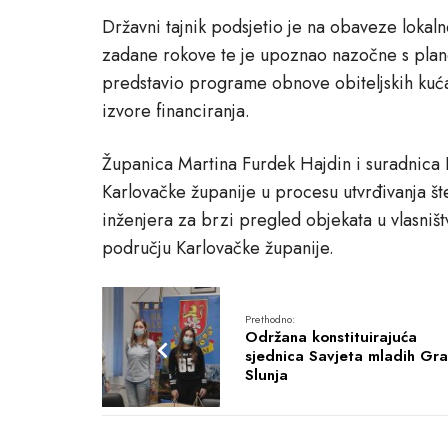
Državni tajnik podsjetio je na obaveze lokal
zadane rokove te je upoznao nazočne s pla
predstavio programe obnove obiteljskih kuća 
izvore financiranja.
Županica Martina Furdek Hajdin i suradnica 
Karlovačke županije u procesu utvrđivanja št
inženjera za brzi pregled objekata u vlasništ
području Karlovačke županije.
Prethodno:
Održana konstituirajuća
sjednica Savjeta mladih Gr
Slunja