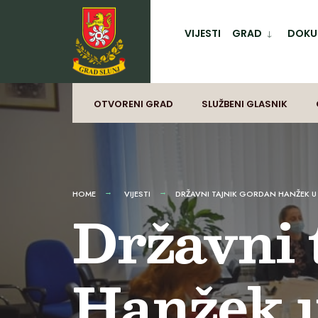
for:
Preskoči
na
VIJESTI
GRAD
DOKUM
sadržaj
OTVORENI GRAD
SLUŽBENI GLASNIK
HOME
VIJESTI
DRŽAVNI TAJNIK GORDAN HANŽEK U
Državni 
Hanžek u