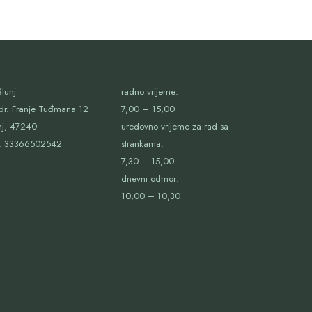
lunj
radno vrijeme:
dr. Franje Tuđmana 12
7,00 – 15,00
nj, 47240
uredovno vrijeme za rad sa
:
33366502542
strankama:
7,30 – 15,00
dnevni odmor:
10,00 – 10,30