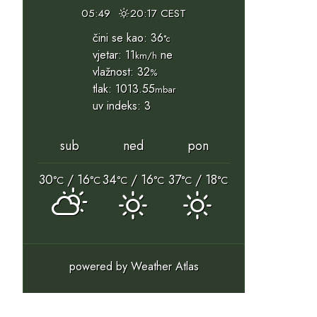
05:49
20:17 CEST
čini se kao: 36
°c
vjetar: 11
ne
km/h
vlažnost: 32
%
tlak: 1013.55
mbar
uv indeks: 3
sub
ned
pon
30
/ 16
34
/ 16
37
/ 18
°C
°C
°C
°C
°C
°C
powered by
Weather Atlas