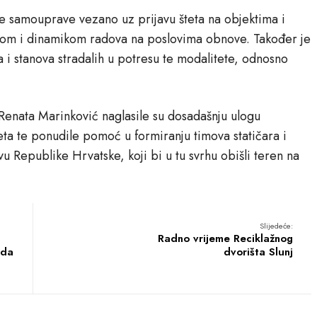
ne samouprave vezano uz prijavu šteta na objektima i
nom i dinamikom radova na poslovima obnove. Također je
i stanova stradalih u potresu te modalitete, odnosno
Renata Marinković naglasile su dosadašnju ulogu
eta te ponudile pomoć u formiranju timova statičara i
vu Republike Hrvatske, koji bi u tu svrhu obišli teren na
Slijedeće:
Radno vrijeme Reciklažnog
ada
dvorišta Slunj