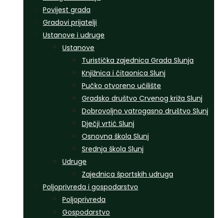
Povijest grada
Gradovi prijatelji
Ustanove i udruge
Ustanove
Turistička zajednica Grada Slunja
Knjižnica i čitaonica Slunj
Pučko otvoreno učilište
Gradsko društvo Crvenog križa Slunj
Dobrovoljno vatrogasno društvo Slunj
Dječji vrtić Slunj
Osnovna škola Slunj
Srednja škola Slunj
Udruge
Zajednica športskih udruga
Poljoprivreda i gospodarstvo
Poljoprivreda
Gospodarstvo