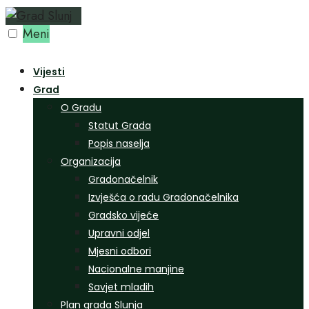
Preskoči
na
Meni
sadržaj
Vijesti
Grad
O Gradu
Statut Grada
Popis naselja
Organizacija
Gradonačelnik
Izvješća o radu Gradonačelnika
Gradsko vijeće
Upravni odjel
Mjesni odbori
Nacionalne manjine
Savjet mladih
Plan grada Slunja