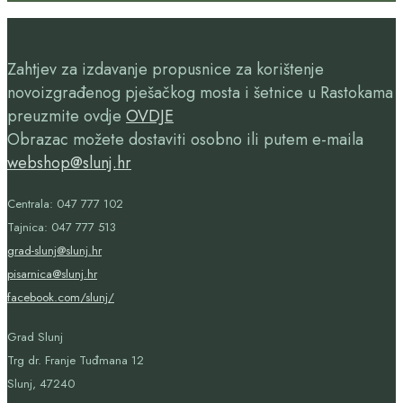
Zahtjev za izdavanje propusnice za korištenje
novoizgrađenog pješačkog mosta i šetnice u Rastokama
preuzmite ovdje
OVDJE
Obrazac možete dostaviti osobno ili putem e-maila
webshop@slunj.hr
Centrala: 047 777 102
Tajnica: 047 777 513
grad-slunj@slunj.hr
pisarnica@slunj.hr
facebook.com/slunj/
Grad Slunj
Trg dr. Franje Tuđmana 12
Slunj, 47240