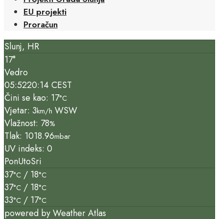
EU projekti
Proračun
Slunj, HR
17°
Vedro
05:52
20:14 CEST
Čini se kao: 17
°C
Vjetar: 3
WSW
km/h
Vlažnost: 78
%
Tlak: 1018.96
mbar
UV indeks: 0
Pon
Uto
Sri
37
/ 18
°C
°C
37
/ 18
°C
°C
33
/ 17
°C
°C
powered by
Weather Atlas