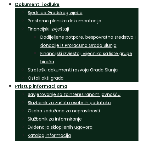
Dokumenti i odluke
Sjednice Gradskog vijeća
Prostorno planska dokumentacija
Financijski izvještaji
Dodijeljene potpore, bespovratna sredstva i
donacije iz Proračuna Grada Slunja
Financijski izvještaji vijećnika sa liste grupe
birača
Strateški dokumenti razvoja Grada Slunja
Ostali akti grada
Pristup informacijama
Savjetovanje sa zainteresiranom javnošću
Službenik za zaštitu osobnih podataka
Osoba zadužena za nepravilnosti
Službenik za informiranje
Evidencija sklopljenih ugovora
Katalog informacija