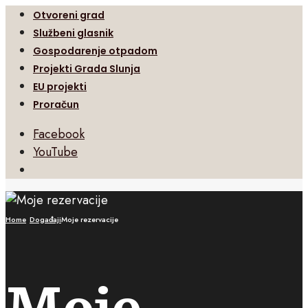
Otvoreni grad
Službeni glasnik
Gospodarenje otpadom
Projekti Grada Slunja
EU projekti
Proračun
Facebook
YouTube
Open
Search
Window
Home
Događaji
Moje rezervacije
Moje