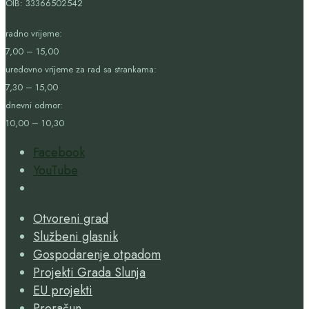
OIB:
33366502542
radno vrijeme:
7,00 – 15,00
uredovno vrijeme za rad sa strankama:
7,30 – 15,00
dnevni odmor:
10,00 – 10,30
Facebook
YouTube
Open
Search
Otvoreni grad
Window
Službeni glasnik
Gospodarenje otpadom
Projekti Grada Slunja
EU projekti
Proračun