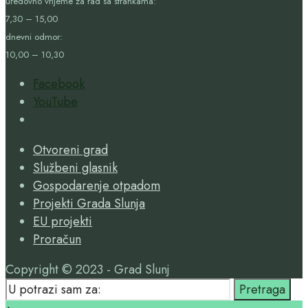
uredovno vrijeme za rad sa strankama:
7,30 – 15,00
dnevni odmor:
10,00 – 10,30
Facebook
YouTube
Open
Search
Otvoreni grad
Window
Službeni glasnik
Gospodarenje otpadom
Projekti Grada Slunja
EU projekti
Proračun
Copyright © 2023 - Grad Slunj
Search
Pretraga
for: