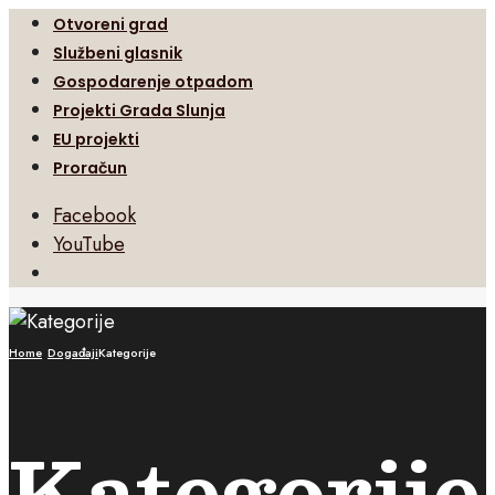
Otvoreni grad
Službeni glasnik
Gospodarenje otpadom
Projekti Grada Slunja
EU projekti
Proračun
Facebook
YouTube
Open
Search
Window
Home
Događaji
Kategorije
Kategorije