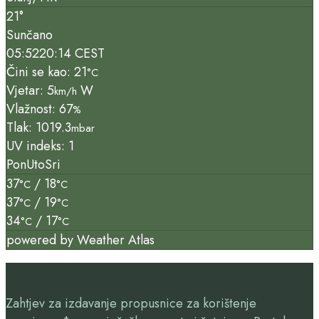
21°
Sunčano
05:52
20:14 CEST
Čini se kao: 21
°C
Vjetar: 5
W
km/h
Vlažnost: 67
%
Tlak: 1019.3
mbar
UV indeks: 1
Pon
Uto
Sri
37
/ 18
°C
°C
37
/ 19
°C
°C
34
/ 17
°C
°C
powered by
Weather Atlas
Zahtjev za izdavanje propusnice za korištenje