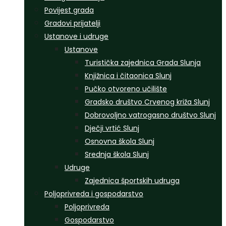
Povijest grada
Gradovi prijatelji
Ustanove i udruge
Ustanove
Turistička zajednica Grada Slunja
Knjižnica i čitaonica Slunj
Pučko otvoreno učilište
Gradsko društvo Crvenog križa Slunj
Dobrovoljno vatrogasno društvo Slunj
Dječji vrtić Slunj
Osnovna škola Slunj
Srednja škola Slunj
Udruge
Zajednica športskih udruga
Poljoprivreda i gospodarstvo
Poljoprivreda
Gospodarstvo