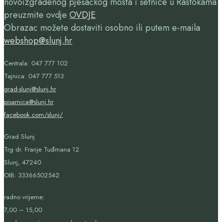
novoizgrađenog pješačkog mosta i šetnice u Rastokama
preuzmite ovdje
OVDJE
Obrazac možete dostaviti osobno ili putem e-maila
webshop@slunj.hr
Centrala: 047 777 102
Tajnica: 047 777 513
grad-slunj@slunj.hr
pisarnica@slunj.hr
facebook.com/slunj/
Grad Slunj
Trg dr. Franje Tuđmana 12
Slunj, 47240
OIB:
33366502542
radno vrijeme:
7,00 – 15,00