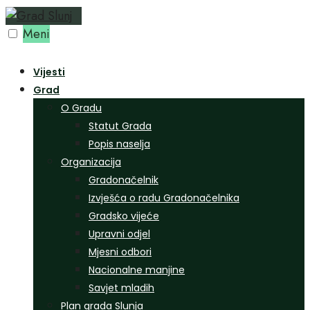
Preskoči
na
Meni
sadržaj
Vijesti
Grad
O Gradu
Statut Grada
Popis naselja
Organizacija
Gradonačelnik
Izvješća o radu Gradonačelnika
Gradsko vijeće
Upravni odjel
Mjesni odbori
Nacionalne manjine
Savjet mladih
Plan grada Slunja