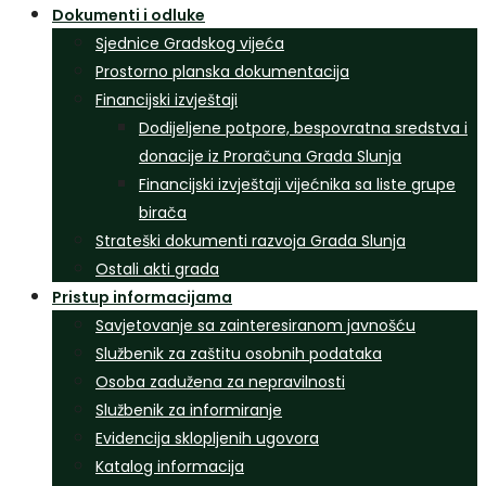
Dokumenti i odluke
Sjednice Gradskog vijeća
Prostorno planska dokumentacija
Financijski izvještaji
Dodijeljene potpore, bespovratna sredstva i
donacije iz Proračuna Grada Slunja
Financijski izvještaji vijećnika sa liste grupe
birača
Strateški dokumenti razvoja Grada Slunja
Ostali akti grada
Pristup informacijama
Savjetovanje sa zainteresiranom javnošću
Službenik za zaštitu osobnih podataka
Osoba zadužena za nepravilnosti
Službenik za informiranje
Evidencija sklopljenih ugovora
Katalog informacija