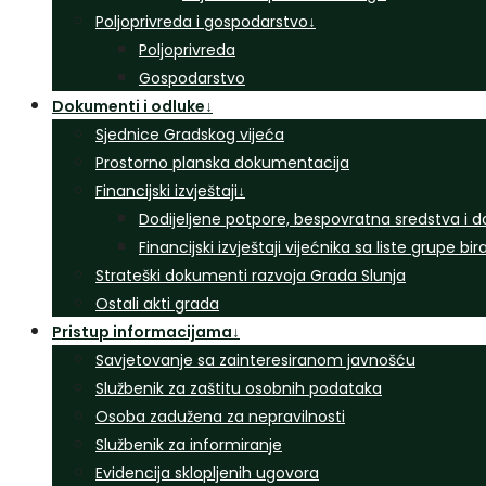
Poljoprivreda i gospodarstvo
↓
Poljoprivreda
Gospodarstvo
Dokumenti i odluke
↓
Sjednice Gradskog vijeća
Prostorno planska dokumentacija
Financijski izvještaji
↓
Dodijeljene potpore, bespovratna sredstva i d
Financijski izvještaji vijećnika sa liste grupe bi
Strateški dokumenti razvoja Grada Slunja
Ostali akti grada
Pristup informacijama
↓
Savjetovanje sa zainteresiranom javnošću
Službenik za zaštitu osobnih podataka
Osoba zadužena za nepravilnosti
Službenik za informiranje
Evidencija sklopljenih ugovora