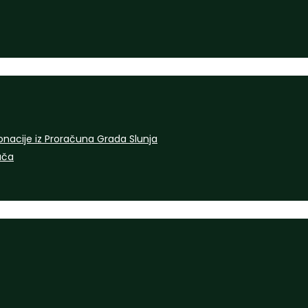
onacije iz Proračuna Grada Slunja
rača