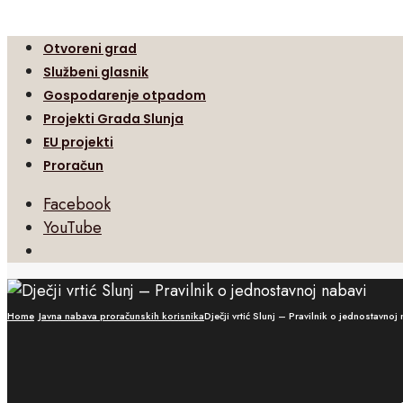
Otvoreni grad
Službeni glasnik
Gospodarenje otpadom
Projekti Grada Slunja
EU projekti
Proračun
Facebook
YouTube
Open
Search
Window
Home
Javna nabava proračunskih korisnika
Dječji vrtić Slunj – Pravilnik o jednostavnoj