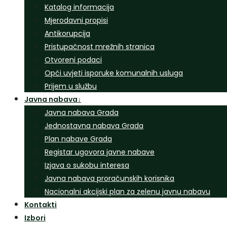
Katalog informacija
Mjerodavni propisi
Antikorupcija
Pristupačnost mrežnih stranica
Otvoreni podaci
Opći uvjeti isporuke komunalnih usluga
Prijem u službu
Javna nabava
↓
Javna nabava Grada
Jednostavna nabava Grada
Plan nabave Grada
Registar ugovora javne nabave
Izjava o sukobu interesa
Javna nabava proračunskih korisnika
Nacionalni akcijski plan za zelenu javnu nabavu
Kontakti
Izbori