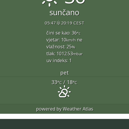
sunčano
05:47
20:19 CEST
čini se kao: 36
°c
vjetar: 10
ne
km/h
vlažnost: 25
%
tlak: 1012.53
mbar
uv indeks: 1
pet
33
/ 18
°C
°C
powered by
Weather Atlas