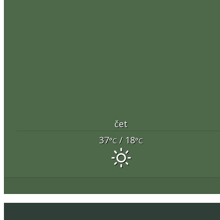
čet
37
/ 18
°C
°C