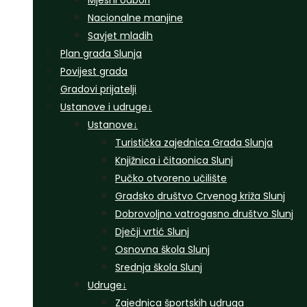
Mjesni odbori
Nacionalne manjine
Savjet mladih
Plan grada Slunja
Povijest grada
Gradovi prijatelji
Ustanove i udruge
↓
Ustanove
↓
Turistička zajednica Grada Slunja
Knjižnica i čitaonica Slunj
Pučko otvoreno učilište
Gradsko društvo Crvenog križa Slunj
Dobrovoljno vatrogasno društvo Slunj
Dječji vrtić Slunj
Osnovna škola Slunj
Srednja škola Slunj
Udruge
↓
Zajednica športskih udruga