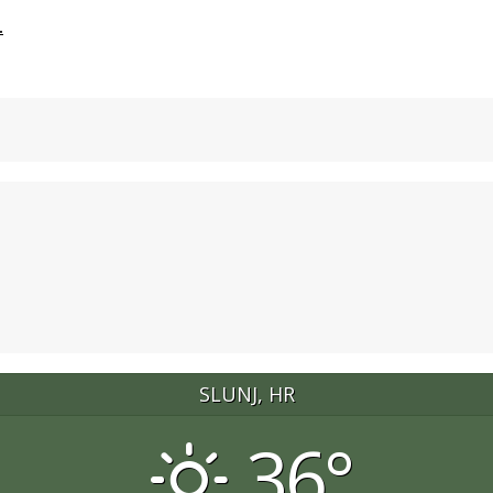
.
SLUNJ, HR
36°