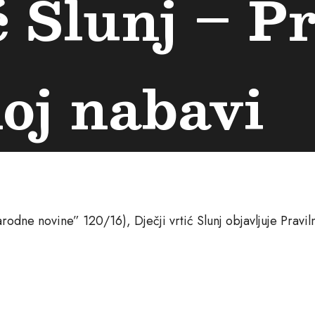
ć Slunj – P
oj nabavi
rodne novine” 120/16), Dječji vrtić Slunj objavljuje Pravil