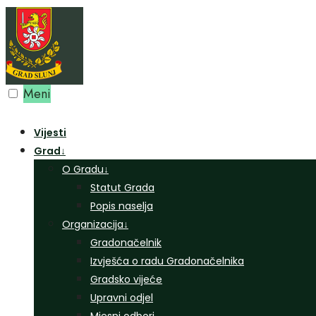
Preskoči
na
sadržaj
Meni
Vijesti
Grad
↓
O Gradu
↓
Statut Grada
Popis naselja
Organizacija
↓
Gradonačelnik
Izvješća o radu Gradonačelnika
Gradsko vijeće
Upravni odjel