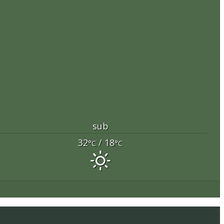
sub
32
/ 18
°C
°C