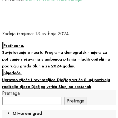
Zadnja izmjena: 13. svibnja 2024.
Prethodno:
Savjetovanje o nacrtu Programa demografskih mjera za
poticanje rješavanja stambenog pitanja mladih obitelji na
području grada Slunja za 2024.godinu
Slijedeće:
Upravno vijeće i ravnateljica Dječjeg vrtića Slunj pozivaju
roditelje djece Dječjeg vrtića Slunj na sastanak
Pretraga
Pretraga
Otvoreni grad