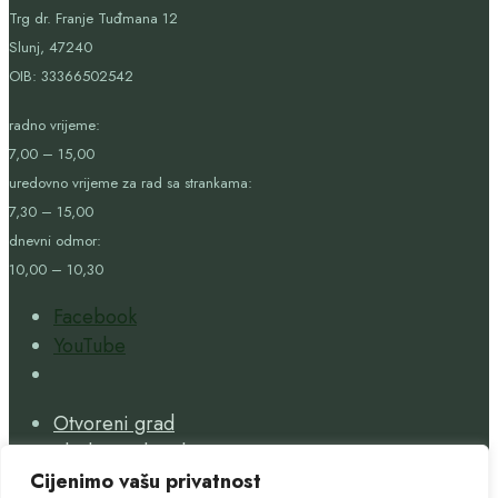
Trg dr. Franje Tuđmana 12
Slunj, 47240
OIB:
33366502542
radno vrijeme:
7,00 – 15,00
uredovno vrijeme za rad sa strankama:
7,30 – 15,00
dnevni odmor:
10,00 – 10,30
Facebook
YouTube
Open
Search
Otvoreni grad
Window
Službeni glasnik
Gospodarenje otpadom
Cijenimo vašu privatnost