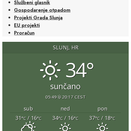
Službeni glasnik
Gospodarenje otpadom
Projekti Grada Slunja
EU projekti
Proračun
SLUNJ, HR
34°
sunčano
05:49
20:17 CEST
sub
ned
pon
31
/ 16
34
/ 16
37
/ 18
°C
°C
°C
°C
°C
°C