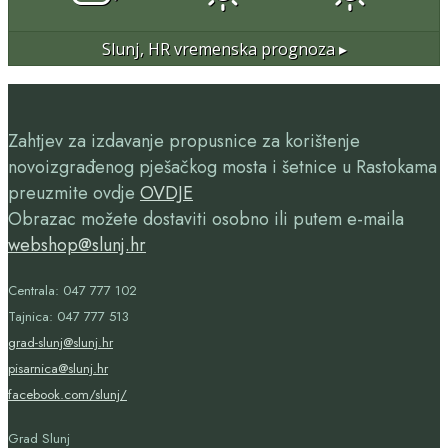
Slunj, HR
vremenska prognoza ▸
Zahtjev za izdavanje propusnice za korištenje
novoizgrađenog pješačkog mosta i šetnice u Rastokama
preuzmite ovdje
OVDJE
Obrazac možete dostaviti osobno ili putem e-maila
webshop@slunj.hr
Centrala: 047 777 102
Tajnica: 047 777 513
grad-slunj@slunj.hr
pisarnica@slunj.hr
facebook.com/slunj/
Grad Slunj