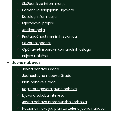
Službenik za informiranje
Evidencija sklopljenih ugovora
Katalog informacija
Mjerodavni propisi
Antikorupcija
Pristupačnost mrežnih stranica
Otvoreni podaci
Opći uvjeti isporuke komunalnih usluga
Prijem u službu
Javna nabava
↓
Javna nabava Grada
Jednostavna nabava Grada
Plan nabave Grada
Registar ugovora javne nabave
Izjava o sukobu interesa
Javna nabava proračunskih korisnika
Nacionalni akcijski plan za zelenu javnu nabavu