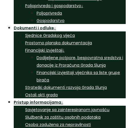
Poljoprivreda i gospodarstvo
↓
Poljoprivreda
Gospodarstvo
Dokumenti i odluke
↓
Sjednice Gradskog vijeća
Prostorno planska dokumentacija
Financijski izvještaji
↓
Dodijeljene potpore, bespovratna sredstva i
donacije iz Proračuna Grada Slunja
Financijski izvještaji vijećnika sa liste grupe
birača
Strateški dokumenti razvoja Grada Slunja
Ostali akti grada
Pristup informacijama
↓
Savjetovanje sa zainteresiranom javnošću
Službenik za zaštitu osobnih podataka
Osoba zadužena za nepravilnosti