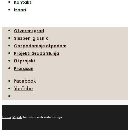
Kontakti
Izbori
Otvoreni grad
Službeni glasnik
Gospodarenje otpadom
Projekti Grada Slunja
EU projekti
Proračun
Facebook
YouTube
Open
Search
Window
Home
Vijesti
Dani otvorenih vrata udruga