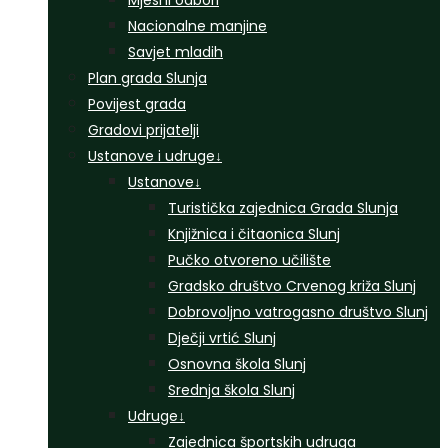
Mjesni odbori
Nacionalne manjine
Savjet mladih
Plan grada Slunja
Povijest grada
Gradovi prijatelji
Ustanove i udruge
↓
Ustanove
↓
Turistička zajednica Grada Slunja
Knjižnica i čitaonica Slunj
Pučko otvoreno učilište
Gradsko društvo Crvenog križa Slunj
Dobrovoljno vatrogasno društvo Slunj
Dječji vrtić Slunj
Osnovna škola Slunj
Srednja škola Slunj
Udruge
↓
Zajednica športskih udruga