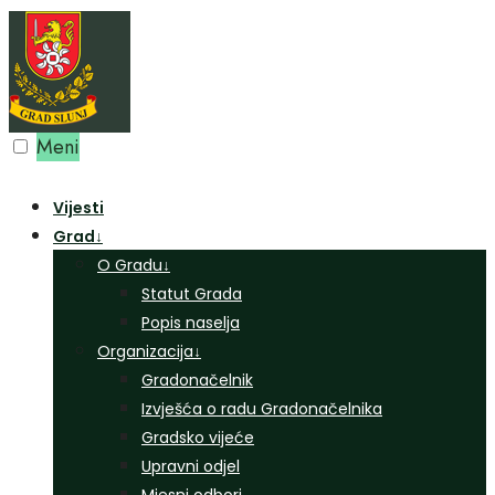
Preskoči
na
sadržaj
Meni
Vijesti
Grad
↓
O Gradu
↓
Statut Grada
Popis naselja
Organizacija
↓
Gradonačelnik
Izvješća o radu Gradonačelnika
Gradsko vijeće
Upravni odjel