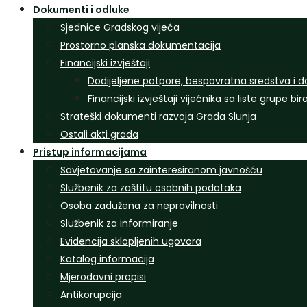
Dokumenti i odluke
Sjednice Gradskog vijeća
Prostorno planska dokumentacija
Financijski izvještaji
Dodijeljene potpore, bespovratna sredstva i d
Financijski izvještaji vijećnika sa liste grupe bi
Strateški dokumenti razvoja Grada Slunja
Ostali akti grada
Pristup informacijama
Savjetovanje sa zainteresiranom javnošću
Službenik za zaštitu osobnih podataka
Osoba zadužena za nepravilnosti
Službenik za informiranje
Evidencija sklopljenih ugovora
Katalog informacija
Mjerodavni propisi
Antikorupcija