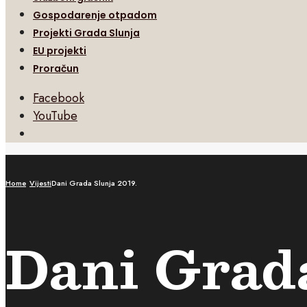
Gospodarenje otpadom
Projekti Grada Slunja
EU projekti
Proračun
Facebook
YouTube
Open
Search
Window
Home
Vijesti
Dani Grada Slunja 2019.
Dani Grada