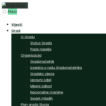
Preskoči
na
Meni
sadržaj
Vijesti
Grad
O Gradu
Statut Grada
Popis naselja
Organizacija
Gradonačelnik
Izvješća o radu Gradonačelnika
Gradsko vijeće
Upravni odjel
Mjesni odbori
Nacionalne manjine
Savjet mladih
Plan grada Slunja