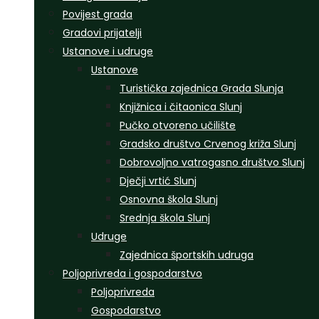
Povijest grada
Gradovi prijatelji
Ustanove i udruge
Ustanove
Turistička zajednica Grada Slunja
Knjižnica i čitaonica Slunj
Pučko otvoreno učilište
Gradsko društvo Crvenog križa Slunj
Dobrovoljno vatrogasno društvo Slunj
Dječji vrtić Slunj
Osnovna škola Slunj
Srednja škola Slunj
Udruge
Zajednica športskih udruga
Poljoprivreda i gospodarstvo
Poljoprivreda
Gospodarstvo