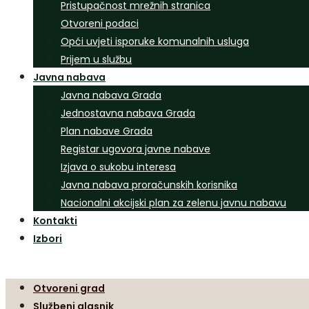
Pristupačnost mrežnih stranica
Otvoreni podaci
Opći uvjeti isporuke komunalnih usluga
Prijem u službu
Javna nabava
Javna nabava Grada
Jednostavna nabava Grada
Plan nabave Grada
Registar ugovora javne nabave
Izjava o sukobu interesa
Javna nabava proračunskih korisnika
Nacionalni akcijski plan za zelenu javnu nabavu
Kontakti
Izbori
Otvoreni grad
Službeni glasnik