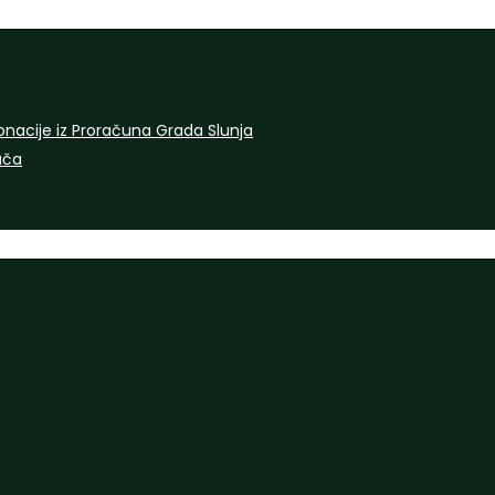
onacije iz Proračuna Grada Slunja
rača