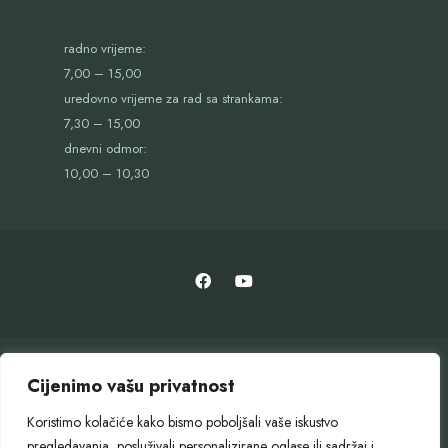
radno vrijeme:
7,00 – 15,00
uredovno vrijeme za rad sa strankama:
7,30 – 15,00
dnevni odmor:
10,00 – 10,30
Cijenimo vašu privatnost
Koristimo kolačiće kako bismo poboljšali vaše iskustvo
pregledavanja, posluživali personalizirane oglase ili sadržaj i
OTVORENI GRAD
SLUŽBENI GLASNIK
GOSPODARENJE OTPADOM