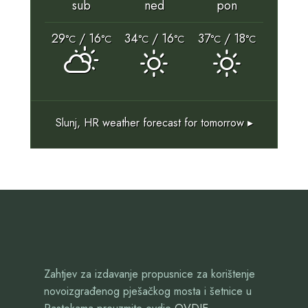
sub
ned
pon
29
/ 16
34
/ 16
37
/ 18
°C
°C
°C
°C
°C
°C
Slunj, HR
weather forecast for tomorrow ▸
Zahtjev za izdavanje propusnice za korištenje
novoizgrađenog pješačkog mosta i šetnice u