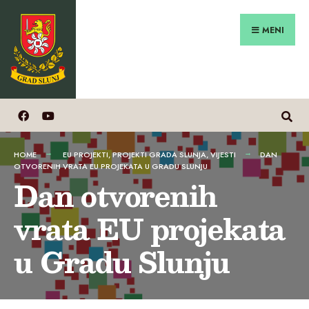
Search
Preskoči
for:
na
MENI
sadržaj
HOME
EU PROJEKTI
,
PROJEKTI GRADA SLUNJA
,
VIJESTI
DAN
OTVORENIH VRATA EU PROJEKATA U GRADU SLUNJU
Dan otvorenih
vrata EU projekata
u Gradu Slunju