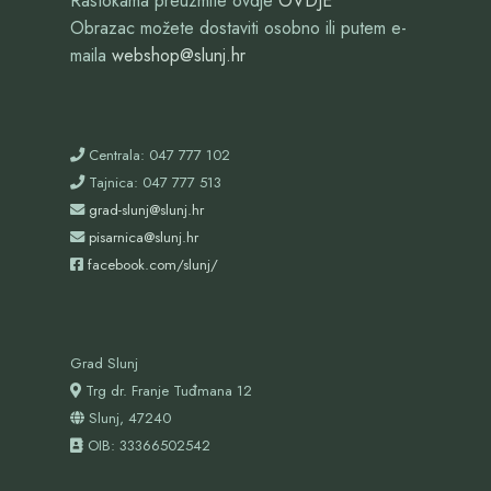
Rastokama preuzmite ovdje
OVDJE
Obrazac možete dostaviti osobno ili putem e-
maila
webshop@slunj.hr
Centrala: 047 777 102
Tajnica: 047 777 513
grad-slunj@slunj.hr
pisarnica@slunj.hr
facebook.com/slunj/
Grad Slunj
Trg dr. Franje Tuđmana 12
Slunj, 47240
OIB:
33366502542