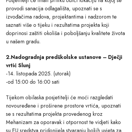
Posjetitelji će imati priliku obići lokaciju na kojoj se
provodi sanacija odlagališta, upoznati se s
izvođačima radova, projektantima i nadzorom te
saznati više o tijeku i rezultatima projekta koji
doprinosi zaštiti okoliša i poboljšanju kvalitete života
u našem gradu.
2.Nadogradnja predškolske ustanove – Dječji
vrtić Slunj
-14. listopada 2025. (utorak)
-od 15:00 do 16:00 sati
Tijekom obilaska posjetitelji će moći razgledati
novouređene i proširene prostore vrtića, upoznati
se s rezultatima projekta provedenog kroz
Mehanizam za oporavak i otpornost te vidjeti kako
su EU sredstva pridonijela stvaranju boljih uvjeta za