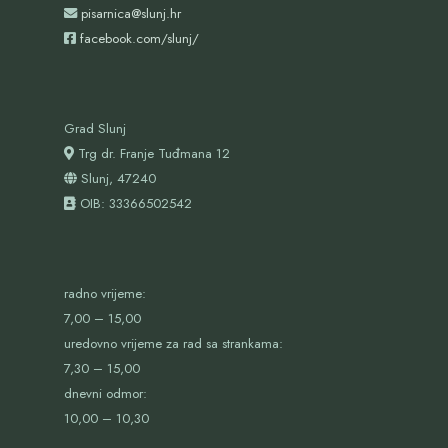
pisarnica@slunj.hr
facebook.com/slunj/
Grad Slunj
Trg dr. Franje Tuđmana 12
Slunj, 47240
OIB:
33366502542
radno vrijeme:
7,00 – 15,00
uredovno vrijeme za rad sa strankama:
7,30 – 15,00
dnevni odmor:
10,00 – 10,30