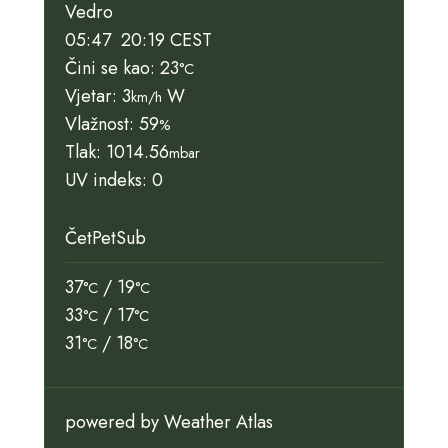
Vedro
05:47
20:19 CEST
Čini se kao: 23
°C
Vjetar: 3
W
km/h
Vlažnost: 59
%
Tlak: 1014.56
mbar
UV indeks: 0
Čet
Pet
Sub
37
/ 19
°C
°C
33
/ 17
°C
°C
31
/ 18
°C
°C
powered by
Weather Atlas