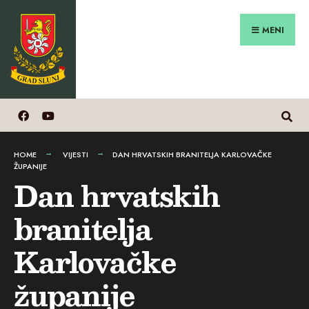
Search
Preskoči
for:
na
MENI
sadržaj
HOME
VIJESTI
DAN HRVATSKIH BRANITELJA KARLOVAČKE
ŽUPANIJE
Dan hrvatskih
branitelja
Karlovačke
županije