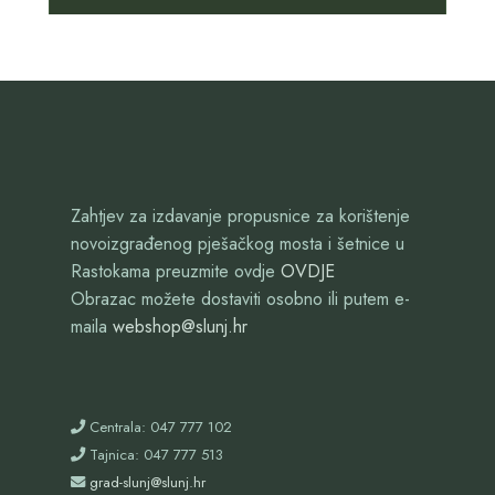
Zahtjev za izdavanje propusnice za korištenje
novoizgrađenog pješačkog mosta i šetnice u
Rastokama preuzmite ovdje
OVDJE
Obrazac možete dostaviti osobno ili putem e-
maila
webshop@slunj.hr
Centrala: 047 777 102
Tajnica: 047 777 513
grad-slunj@slunj.hr