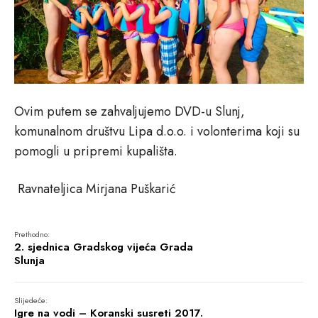
Ovim putem se zahvaljujemo DVD-u Slunj,
komunalnom društvu Lipa d.o.o. i volonterima koji su
pomogli u pripremi kupališta.
Ravnateljica Mirjana Puškarić
Prethodno:
2. sjednica Gradskog vijeća Grada
Slunja
Slijedeće:
Igre na vodi – Koranski susreti 2017.