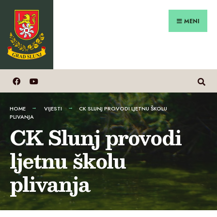
Search
Preskoči
for:
na
MENI
sadržaj
HOME
VIJESTI
CK SLUNJ PROVODI LJETNU ŠKOLU
PLIVANJA
CK Slunj provodi
ljetnu školu
plivanja