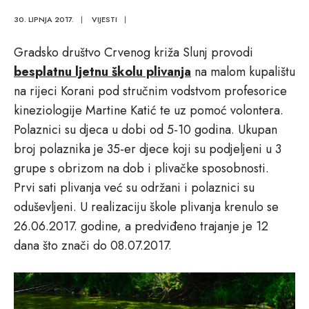
30. LIPNJA 2017.
|
VIJESTI
|
Gradsko društvo Crvenog križa Slunj provodi
besplatnu ljetnu školu plivanja
na malom kupalištu
na rijeci Korani pod stručnim vodstvom profesorice
kineziologije Martine Katić te uz pomoć volontera.
Polaznici su djeca u dobi od 5-10 godina. Ukupan
broj polaznika je 35-er djece koji su podjeljeni u 3
grupe s obrizom na dob i plivačke sposobnosti.
Prvi sati plivanja već su održani i polaznici su
oduševljeni. U realizaciju škole plivanja krenulo se
26.06.2017. godine, a predviđeno trajanje je 12
dana što znači do 08.07.2017.