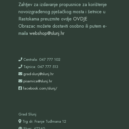
Zahtjev za izdavanje propusnice za korištenje
novoizgrađenog pješačkog mosta i šetnice u
Rastokama preuzmite ovdje
OVDJE
Obrazac možete dostaviti osobno ili putem e-
maila
webshop@slunj.hr
Centrala: 047 777 102
Tajnica: 047 777 513
grad-slunj@slunj.hr
pisarnica@slunj.hr
facebook.com/slunj/
Grad Slunj
Trg dr. Franje Tuđmana 12
Slunj, 47240