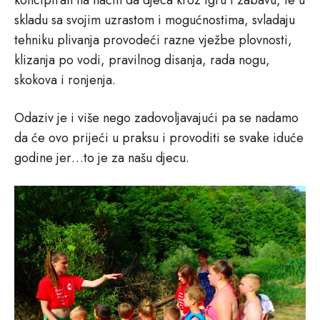
koncipiran na način da djeca kroz igru i zabavu, te u
skladu sa svojim uzrastom i mogućnostima, svladaju
tehniku plivanja provodeći razne vježbe plovnosti,
klizanja po vodi, pravilnog disanja, rada nogu,
skokova i ronjenja.
Odaziv je i više nego zadovoljavajući pa se nadamo
da će ovo prijeći u praksu i provoditi se svake iduće
godine jer…to je za našu djecu.