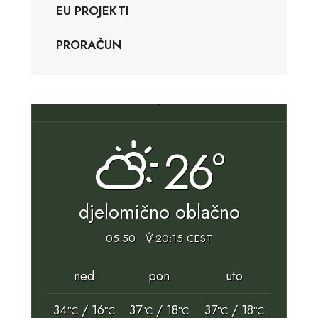
EU PROJEKTI
PRORAČUN
Slunj, HR
26°
djelomično oblačno
05:50
20:15 CEST
ned
pon
uto
34
/ 16
37
/ 18
37
/ 18
°C
°C
°C
°C
°C
°C