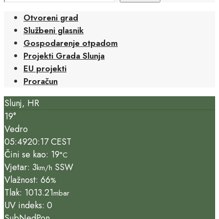
Otvoreni grad
Službeni glasnik
Gospodarenje otpadom
Projekti Grada Slunja
EU projekti
Proračun
Slunj, HR
19°
Vedro
05:49
20:17 CEST
Čini se kao: 19
°C
Vjetar: 3
SSW
km/h
Vlažnost: 66
%
Tlak: 1013.21
mbar
UV indeks: 0
Sub
Ned
Pon