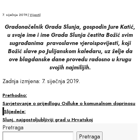
7. siječnja 2019.
|
Vijesti
|
Gradonačelnik Grada Slunja, gospodin Jure Katić,
u svoje ime i ime Grada Slunja čestita Božić svim
sugrađanima pravoslavne vjeroispovijesti, koji
Božić slave po Julijanskom kaledaru, uz želje da
ove blagdanske dane provedu radosno u krugu
svojih najmilijih.
Zadnja izmjena: 7. siječnja 2019.
Prethodno:
Savjetovanje o prijedlogu Odluke o komunalnom doprinosu
Slijedeće:
Slunj, najgostoljubljiviji grad u Hrvatskoj
Pretraga
Pretraga