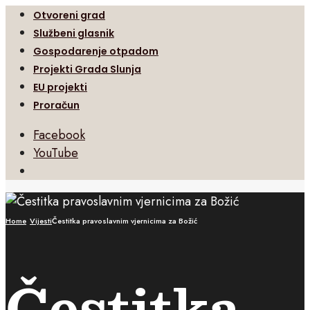
Otvoreni grad
Službeni glasnik
Gospodarenje otpadom
Projekti Grada Slunja
EU projekti
Proračun
Facebook
YouTube
Open
Search
Window
Home
Vijesti
Čestitka pravoslavnim vjernicima za Božić
Čestitka