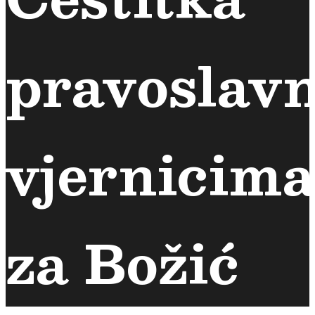
pravoslav
vjernicima
za Božić