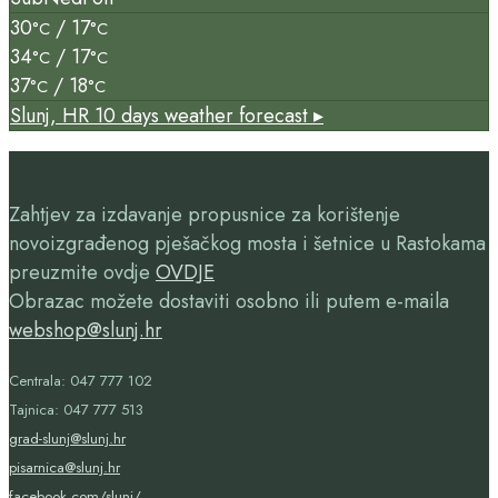
30
/ 17
°C
°C
34
/ 17
°C
°C
37
/ 18
°C
°C
Slunj, HR
10 days weather forecast ▸
Zahtjev za izdavanje propusnice za korištenje
novoizgrađenog pješačkog mosta i šetnice u Rastokama
preuzmite ovdje
OVDJE
Obrazac možete dostaviti osobno ili putem e-maila
webshop@slunj.hr
Centrala: 047 777 102
Tajnica: 047 777 513
grad-slunj@slunj.hr
pisarnica@slunj.hr
facebook.com/slunj/