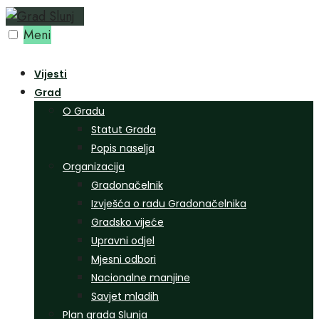
Preskoči
na
Meni
sadržaj
Vijesti
Grad
O Gradu
Statut Grada
Popis naselja
Organizacija
Gradonačelnik
Izvješća o radu Gradonačelnika
Gradsko vijeće
Upravni odjel
Mjesni odbori
Nacionalne manjine
Savjet mladih
Plan grada Slunja