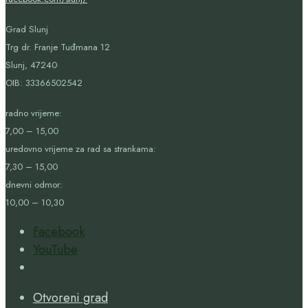
Grad Slunj
Trg dr. Franje Tuđmana 12
Slunj, 47240
OIB:
33366502542
radno vrijeme:
7,00 – 15,00
uredovno vrijeme za rad sa strankama:
7,30 – 15,00
dnevni odmor:
10,00 – 10,30
Facebook
YouTube
Open
Search
Otvoreni grad
Window