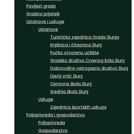
Povijest grada
Gradovi prijatelji
Ustanove i udruge
Ustanove
Turistička zajednica Grada Slunja
Knjižnica i čitaonica Slunj
Pučko otvoreno učilište
Gradsko društvo Crvenog križa Slunj
Dobrovoljno vatrogasno društvo Slunj
Dječji vrtić Slunj
Osnovna škola Slunj
Srednja škola Slunj
Udruge
Zajednica športskih udruga
Poljoprivreda i gospodarstvo
Poljoprivreda
Gospodarstvo