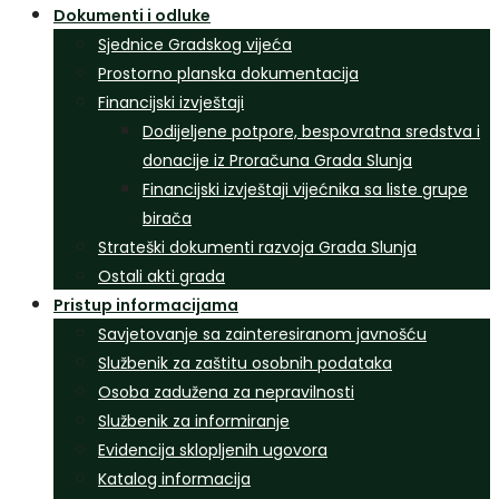
Dokumenti i odluke
Sjednice Gradskog vijeća
Prostorno planska dokumentacija
Financijski izvještaji
Dodijeljene potpore, bespovratna sredstva i
donacije iz Proračuna Grada Slunja
Financijski izvještaji vijećnika sa liste grupe
birača
Strateški dokumenti razvoja Grada Slunja
Ostali akti grada
Pristup informacijama
Savjetovanje sa zainteresiranom javnošću
Službenik za zaštitu osobnih podataka
Osoba zadužena za nepravilnosti
Službenik za informiranje
Evidencija sklopljenih ugovora
Katalog informacija