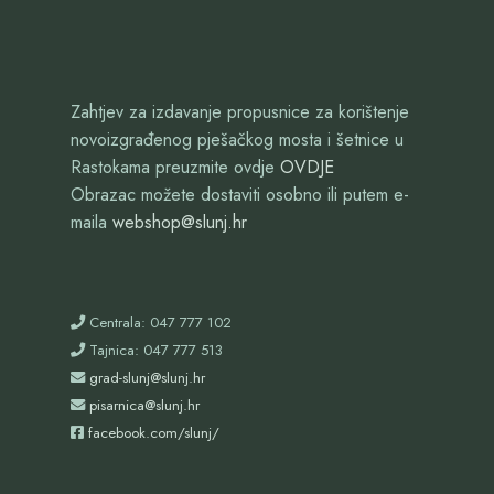
Zahtjev za izdavanje propusnice za korištenje
novoizgrađenog pješačkog mosta i šetnice u
Rastokama preuzmite ovdje
OVDJE
Obrazac možete dostaviti osobno ili putem e-
maila
webshop@slunj.hr
Centrala: 047 777 102
Tajnica: 047 777 513
grad-slunj@slunj.hr
pisarnica@slunj.hr
facebook.com/slunj/