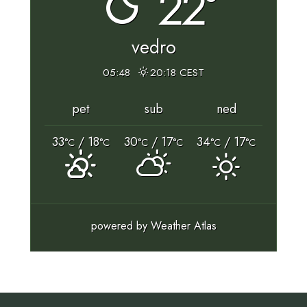
22°
vedro
05:48
20:18 CEST
pet
sub
ned
33
/ 18
30
/ 17
34
/ 17
°C
°C
°C
°C
°C
°C
powered by
Weather Atlas