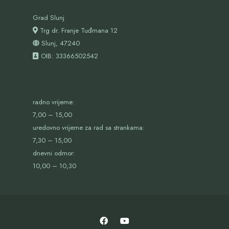
Grad Slunj
Trg dr. Franje Tuđmana 12
Slunj, 47240
OIB:
33366502542
radno vrijeme:
7,00 – 15,00
uredovno vrijeme za rad sa strankama:
7,30 – 15,00
dnevni odmor:
10,00 – 10,30