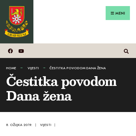
Search
Preskoči
for:
na
MENI
sadržaj
HOME
VIJESTI
ČESTITKA POVODOM DANA ŽENA
Čestitka povodom
Dana žena
8. OŽUJKA 2019.
|
VIJESTI
|