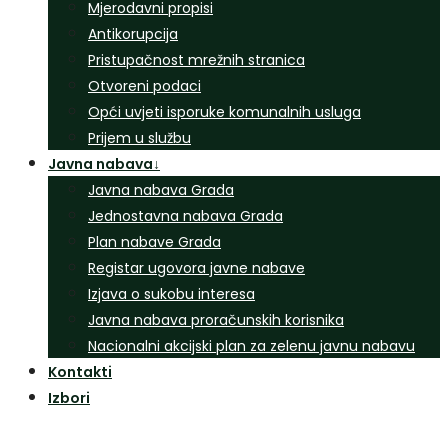
Mjerodavni propisi
Antikorupcija
Pristupačnost mrežnih stranica
Otvoreni podaci
Opći uvjeti isporuke komunalnih usluga
Prijem u službu
Javna nabava
↓
Javna nabava Grada
Jednostavna nabava Grada
Plan nabave Grada
Registar ugovora javne nabave
Izjava o sukobu interesa
Javna nabava proračunskih korisnika
Nacionalni akcijski plan za zelenu javnu nabavu
Kontakti
Izbori