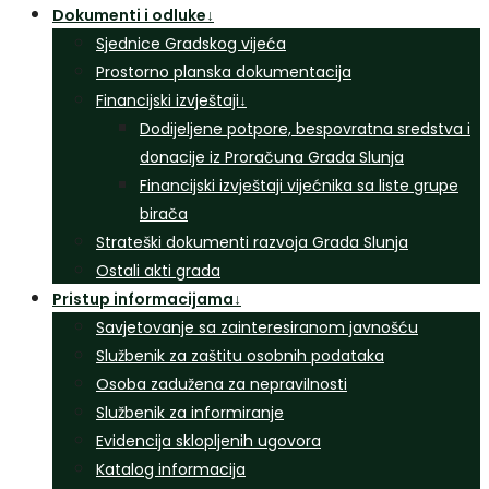
Dokumenti i odluke
↓
Sjednice Gradskog vijeća
Prostorno planska dokumentacija
Financijski izvještaji
↓
Dodijeljene potpore, bespovratna sredstva i
donacije iz Proračuna Grada Slunja
Financijski izvještaji vijećnika sa liste grupe
birača
Strateški dokumenti razvoja Grada Slunja
Ostali akti grada
Pristup informacijama
↓
Savjetovanje sa zainteresiranom javnošću
Službenik za zaštitu osobnih podataka
Osoba zadužena za nepravilnosti
Službenik za informiranje
Evidencija sklopljenih ugovora
Katalog informacija