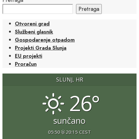
Pretraga
Otvoreni grad
Službeni glasnik
Gospodarenje otpadom
Projekti Grada Slunja
EU projekti
Proračun
SLUNJ, HR
26°
sunčano
05:50
20:15 CEST