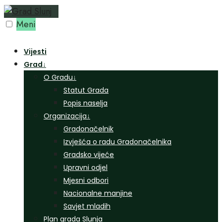
Preskoči
na
Meni
sadržaj
Vijesti
Grad
↓
O Gradu
↓
Statut Grada
Popis naselja
Organizacija
↓
Gradonačelnik
Izvješća o radu Gradonačelnika
Gradsko vijeće
Upravni odjel
Mjesni odbori
Nacionalne manjine
Savjet mladih
Plan grada Slunja