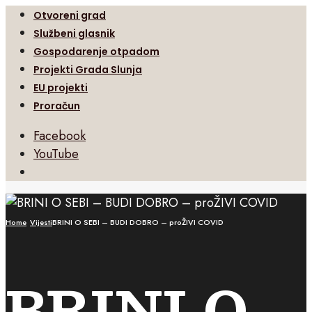
Otvoreni grad
Službeni glasnik
Gospodarenje otpadom
Projekti Grada Slunja
EU projekti
Proračun
Facebook
YouTube
Open
Search
Window
Home
Vijesti
BRINI O SEBI – BUDI DOBRO – proŽIVI COVID
BRINI O