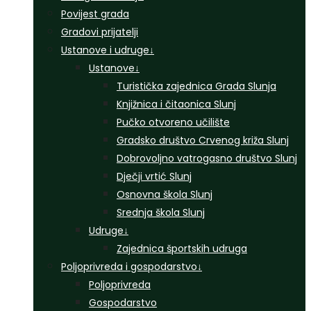
Povijest grada
Gradovi prijatelji
Ustanove i udruge
↓
Ustanove
↓
Turistička zajednica Grada Slunja
Knjižnica i čitaonica Slunj
Pučko otvoreno učilište
Gradsko društvo Crvenog križa Slunj
Dobrovoljno vatrogasno društvo Slunj
Dječji vrtić Slunj
Osnovna škola Slunj
Srednja škola Slunj
Udruge
↓
Zajednica športskih udruga
Poljoprivreda i gospodarstvo
↓
Poljoprivreda
Gospodarstvo