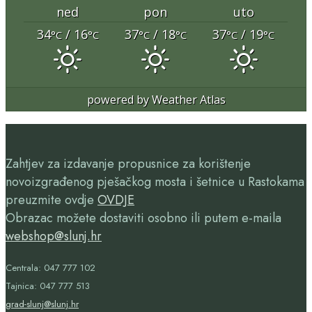
ned
pon
uto
34
/ 16
37
/ 18
37
/ 19
°C
°C
°C
°C
°C
°C
powered by
Weather Atlas
Zahtjev za izdavanje propusnice za korištenje
novoizgrađenog pješačkog mosta i šetnice u Rastokama
preuzmite ovdje
OVDJE
Obrazac možete dostaviti osobno ili putem e-maila
webshop@slunj.hr
Centrala: 047 777 102
Tajnica: 047 777 513
grad-slunj@slunj.hr