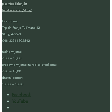
pisarnica@slunj.hr
facebook.com/slunj/
Grad Slunj
Trg dr. Franje Tuđmana 12
Slunj, 47240
OIB:
33366502542
radno vrijeme:
7,00 – 15,00
uredovno vrijeme za rad sa strankama:
7,30 – 15,00
dnevni odmor:
10,00 – 10,30
Facebook
YouTube
Open