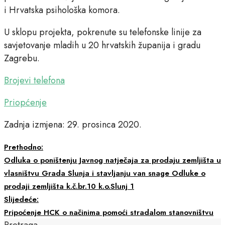
i Hrvatska psihološka komora.
U sklopu projekta, pokrenute su telefonske linije za
savjetovanje mladih u 20 hrvatskih županija i gradu
Zagrebu.
Brojevi telefona
Priopćenje
Zadnja izmjena: 29. prosinca 2020.
Prethodno:
Odluka o poništenju Javnog natječaja za prodaju zemljišta u
vlasništvu Grada Slunja i stavljanju van snage Odluke o
prodaji zemljišta k.č.br.10 k.o.Slunj 1
Slijedeće:
Pripoćenje HCK o načinima pomoći stradalom stanovništvu
Pretraga