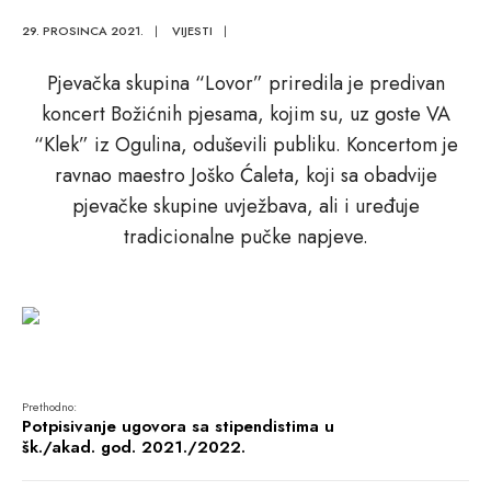
29. PROSINCA 2021.
|
VIJESTI
|
Pjevačka skupina “Lovor” priredila je predivan
koncert Božićnih pjesama, kojim su, uz goste VA
“Klek” iz Ogulina, oduševili publiku. Koncertom je
ravnao maestro Joško Ćaleta, koji sa obadvije
pjevačke skupine uvježbava, ali i uređuje
tradicionalne pučke napjeve.
Prethodno:
Potpisivanje ugovora sa stipendistima u
šk./akad. god. 2021./2022.