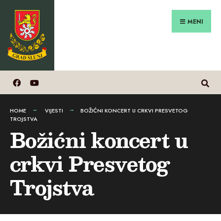
Search
Preskoči
for:
na
MENI
sadržaj
HOME
VIJESTI
BOŽIĆNI KONCERT U CRKVI PRESVETOG
TROJSTVA
Božićni koncert u
crkvi Presvetog
Trojstva