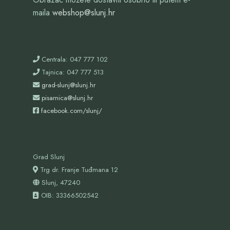
maila
webshop@slunj.hr
Centrala: 047 777 102
Tajnica: 047 777 513
grad-slunj@slunj.hr
pisarnica@slunj.hr
facebook.com/slunj/
Grad Slunj
Trg dr. Franje Tuđmana 12
Slunj, 47240
OIB:
33366502542