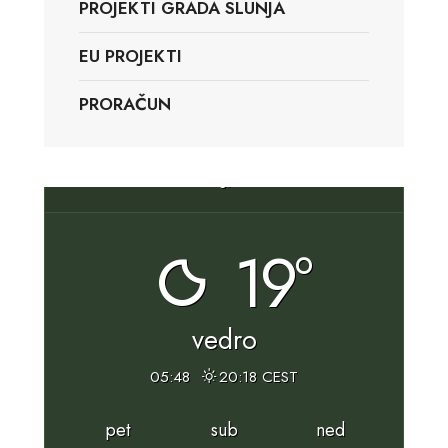
PROJEKTI GRADA SLUNJA
EU PROJEKTI
PRORAČUN
Slunj, HR
19°
vedro
05:48
20:18 CEST
pet
sub
ned