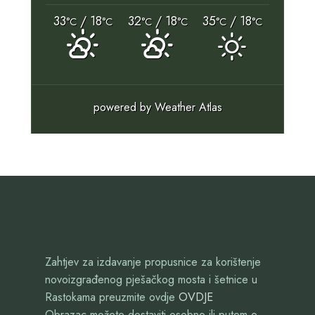
33
/ 18
32
/ 18
35
/ 18
°C
°C
°C
°C
°C
°C
powered by
Weather Atlas
Zahtjev za izdavanje propusnice za korištenje
novoizgrađenog pješačkog mosta i šetnice u
Rastokama preuzmite ovdje
OVDJE
Obrazac možete dostaviti osobno ili putem e-