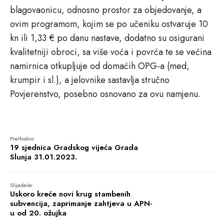
blagovaonicu, odnosno prostor za objedovanje, a
ovim programom, kojim se po učeniku ostvaruje 10
kn ili 1,33 € po danu nastave, dodatno su osigurani
kvalitetniji obroci, sa više voća i povrća te se većina
namirnica otkupljuje od domaćih OPG-a (med,
krumpir i sl.), a jelovnike sastavlja stručno
Povjerenstvo, posebno osnovano za ovu namjenu.
Prethodno:
19 sjednica Gradskog vijeća Grada
Slunja 31.01.2023.
Slijedeće:
Uskoro kreće novi krug stambenih
subvencija, zaprimanje zahtjeva u APN-
u od 20. ožujka