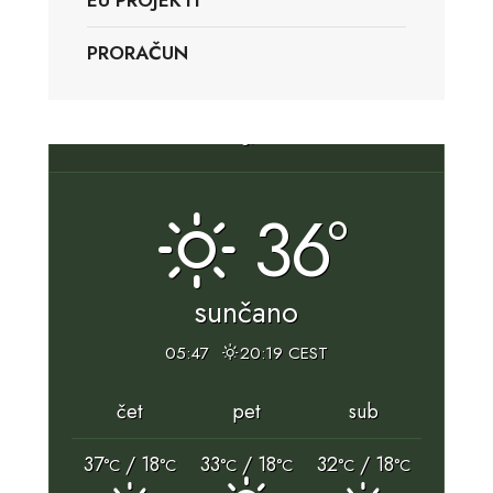
EU PROJEKTI
PRORAČUN
Slunj, HR
36°
sunčano
05:47
20:19 CEST
čet
pet
sub
37
/ 18
33
/ 18
32
/ 18
°C
°C
°C
°C
°C
°C