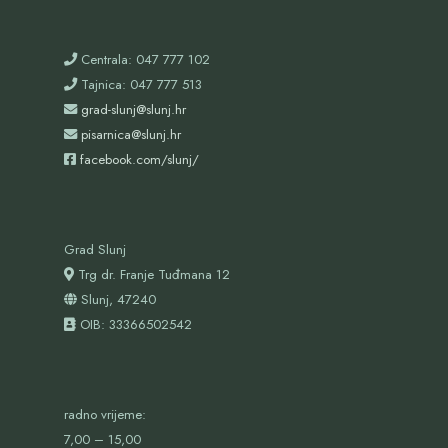
Centrala: 047 777 102
Tajnica: 047 777 513
grad-slunj@slunj.hr
pisarnica@slunj.hr
facebook.com/slunj/
Grad Slunj
Trg dr. Franje Tuđmana 12
Slunj, 47240
OIB:
33366502542
radno vrijeme:
7,00 – 15,00