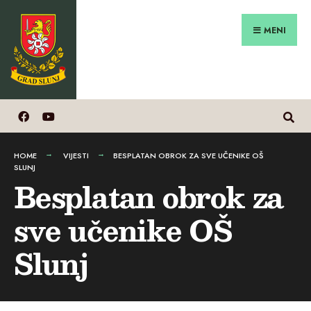
Search
Preskoči
for:
na
MENI
sadržaj
HOME
VIJESTI
BESPLATAN OBROK ZA SVE UČENIKE OŠ
SLUNJ
Besplatan obrok za
sve učenike OŠ
Slunj