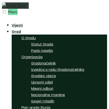
Preskoči
na
Meni
sadržaj
Vijesti
Grad
O Gradu
Statut Grada
Popis naselja
Organizacija
Gradonačelnik
Izvješća o radu Gradonačelnika
Gradsko vijeće
Upravni odjel
Mjesni odbori
Nacionalne manjine
Savjet mladih
Plan grada Slunja