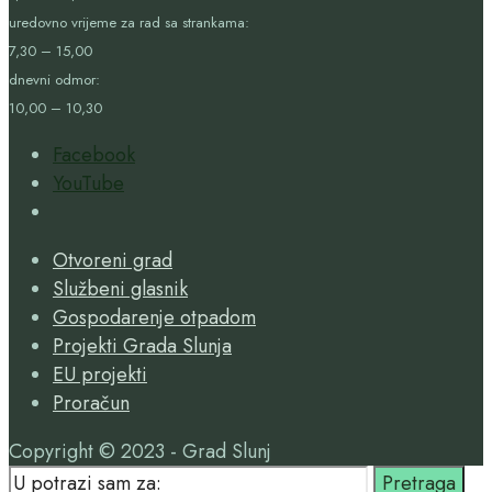
uredovno vrijeme za rad sa strankama:
7,30 – 15,00
dnevni odmor:
10,00 – 10,30
Facebook
YouTube
Open
Search
Otvoreni grad
Window
Službeni glasnik
Gospodarenje otpadom
Projekti Grada Slunja
EU projekti
Proračun
Copyright © 2023 - Grad Slunj
Search
Pretraga