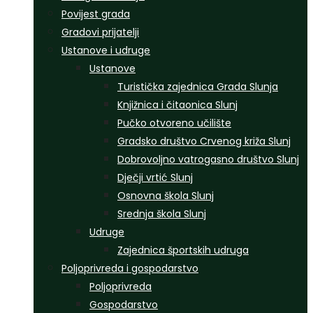
Povijest grada
Gradovi prijatelji
Ustanove i udruge
Ustanove
Turistička zajednica Grada Slunja
Knjižnica i čitaonica Slunj
Pučko otvoreno učilište
Gradsko društvo Crvenog križa Slunj
Dobrovoljno vatrogasno društvo Slunj
Dječji vrtić Slunj
Osnovna škola Slunj
Srednja škola Slunj
Udruge
Zajednica športskih udruga
Poljoprivreda i gospodarstvo
Poljoprivreda
Gospodarstvo