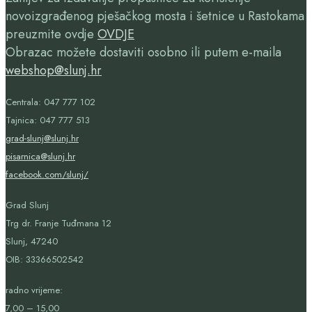
novoizgrađenog pješačkog mosta i šetnice u Rastokama
preuzmite ovdje
OVDJE
Obrazac možete dostaviti osobno ili putem e-maila
webshop@slunj.hr
Centrala: 047 777 102
Tajnica: 047 777 513
grad-slunj@slunj.hr
pisarnica@slunj.hr
facebook.com/slunj/
Grad Slunj
Trg dr. Franje Tuđmana 12
Slunj, 47240
OIB:
33366502542
radno vrijeme:
7,00 – 15,00