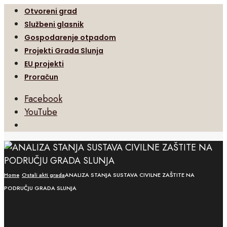
Otvoreni grad
Službeni glasnik
Gospodarenje otpadom
Projekti Grada Slunja
EU projekti
Proračun
Facebook
YouTube
Open
Search
Window
Home
Ostali akti grada
ANALIZA STANJA SUSTAVA CIVILNE ZAŠTITE NA
PODRUČJU GRADA SLUNJA