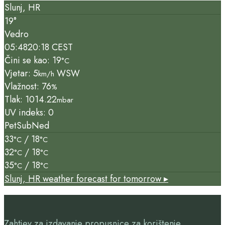
Slunj, HR
19°
Vedro
05:48
20:18 CEST
Čini se kao: 19
°C
Vjetar: 5
WSW
km/h
Vlažnost: 76
%
Tlak: 1014.22
mbar
UV indeks: 0
Pet
Sub
Ned
33
/ 18
°C
°C
32
/ 18
°C
°C
35
/ 18
°C
°C
Slunj, HR
weather forecast for tomorrow ▸
Zahtjev za izdavanje propusnice za korištenje