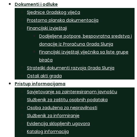
Dokumenti i odluke
Sjednice Gradskog vijeća
Prostorno planska dokumentacija
Financijski izvještaji
Dodijeljene potpore, bespovratna sredstva i
donacije iz Proračuna Grada Slunja
Financijski izvještaji vijećnika sa liste grupe
birača
Strateški dokumenti razvoja Grada Slunja
Ostali akti grada
Pristup informacijama
Savjetovanje sa zainteresiranom javnošću
Službenik za zaštitu osobnih podataka
Osoba zadužena za nepravilnosti
Službenik za informiranje
Evidencija sklopljenih ugovora
Katalog informacija