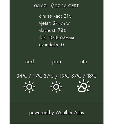
05:50
20:15 CEST
čini se kao: 21
°c
vjetar: 2
w
km/h
vlažnost: 78
%
tlak: 1018.63
mbar
uv indeks: 0
ned
pon
uto
34
/ 17
37
/ 19
37
/ 18
°C
°C
°C
°C
°C
°C
powered by
Weather Atlas