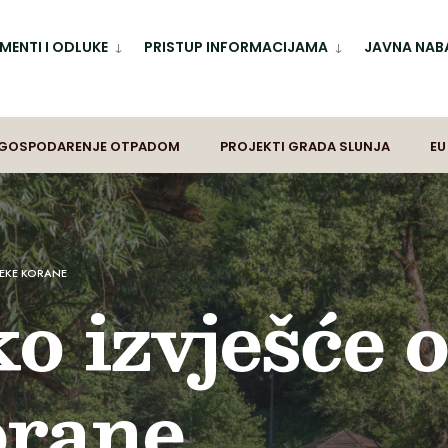
ENTI I ODLUKE
PRISTUP INFORMACIJAMA
JAVNA NAB
GOSPODARENJE OTPADOM
PROJEKTI GRADA SLUNJA
EU
JEKE KORANE
ko izvješće 
orane