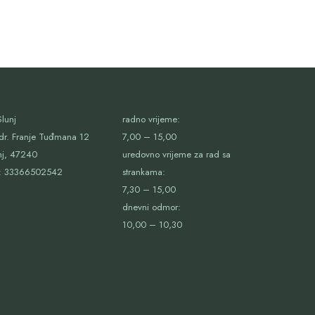
lunj
radno vrijeme:
dr. Franje Tuđmana 12
7,00 – 15,00
nj, 47240
uredovno vrijeme za rad sa
:
33366502542
strankama:
7,30 – 15,00
dnevni odmor:
10,00 – 10,30