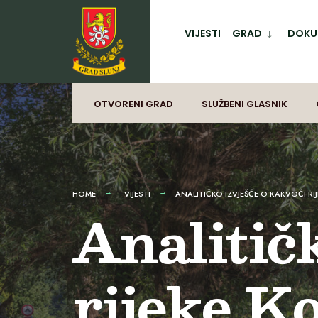
for:
Preskoči
na
VIJESTI
GRAD
DOKUM
sadržaj
OTVORENI GRAD
SLUŽBENI GLASNIK
HOME
VIJESTI
ANALITIČKO IZVJEŠĆE O KAKVOĆI RI
Analitič
rijeke K