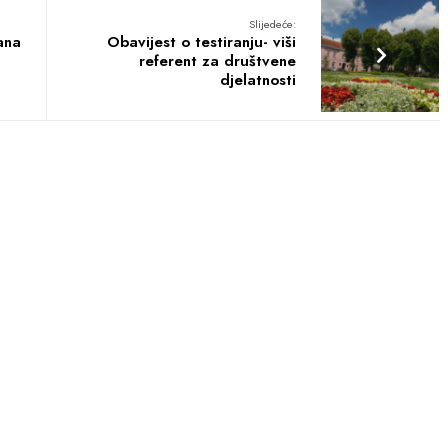
Slijedeće:
ana
Obavijest o testiranju- viši
referent za društvene
djelatnosti