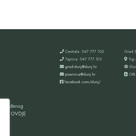
Centrala: 047 777 102
Grad S
Tajnica: 047 777 513
Trg 
grad-slunj@slunj.hr
Slu
pisarnica@slunj.hr
OIB
facebook.com/slunj/
oizgrađenog
ovdje
OVDJE