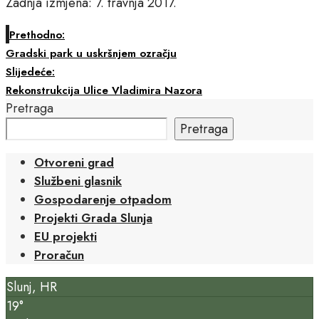
Zadnja izmjena: 7. travnja 2017.
Prethodno:
Gradski park u uskršnjem ozračju
Slijedeće:
Rekonstrukcija Ulice Vladimira Nazora
Pretraga
Pretraga
Otvoreni grad
Službeni glasnik
Gospodarenje otpadom
Projekti Grada Slunja
EU projekti
Proračun
Slunj, HR
19°