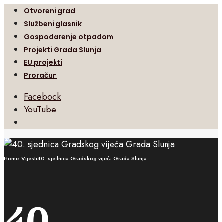
Otvoreni grad
Službeni glasnik
Gospodarenje otpadom
Projekti Grada Slunja
EU projekti
Proračun
Facebook
YouTube
Open
Search
Window
Home
Vijesti
40. sjednica Gradskog vijeća Grada Slunja
40.