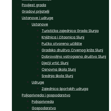
Povijest grada
Gradovi prijatelji
Ustanove i udruge
Ustanove
Turistička zajednica Grada Slunja
Knjižnica i čitaonica Slunj
Pučko otvoreno učilište
Gradsko društvo Crvenog križa Slunj
Dobrovoljno vatrogasno društvo Slunj
Dječji vrtić Slunj
Osnovna škola Slunj
Srednja škola Slunj
Udruge
Zajednica športskih udruga
Poljoprivreda i gospodarstvo
Poljoprivreda
Gospodarstvo