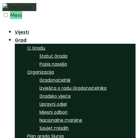
Preskoči
na
Meni
sadržaj
Vijesti
Grad
O Gradu
Statut Grada
Popis naselja
Organizacija
Gradonačelnik
Izvješća o radu Gradonačelnika
Gradsko vijeće
Upravni odjel
Mjesni odbori
Nacionalne manjine
Savjet mladih
Plan grada Slunja