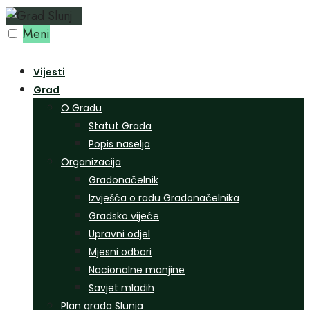
Preskoči
na
Meni
sadržaj
Vijesti
Grad
O Gradu
Statut Grada
Popis naselja
Organizacija
Gradonačelnik
Izvješća o radu Gradonačelnika
Gradsko vijeće
Upravni odjel
Mjesni odbori
Nacionalne manjine
Savjet mladih
Plan grada Slunja