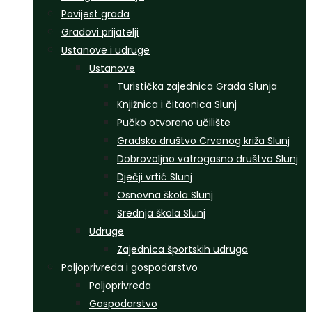
Povijest grada
Gradovi prijatelji
Ustanove i udruge
Ustanove
Turistička zajednica Grada Slunja
Knjižnica i čitaonica Slunj
Pučko otvoreno učilište
Gradsko društvo Crvenog križa Slunj
Dobrovoljno vatrogasno društvo Slunj
Dječji vrtić Slunj
Osnovna škola Slunj
Srednja škola Slunj
Udruge
Zajednica športskih udruga
Poljoprivreda i gospodarstvo
Poljoprivreda
Gospodarstvo