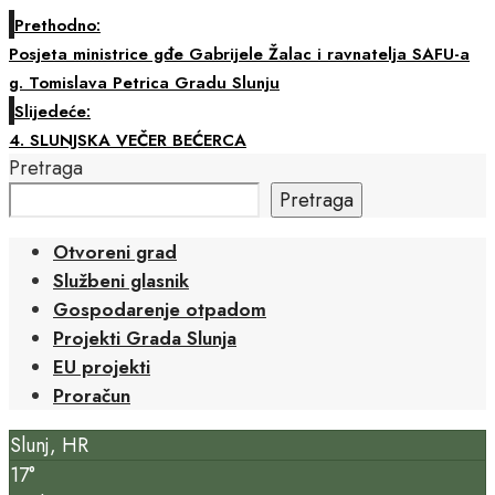
Prethodno:
Posjeta ministrice gđe Gabrijele Žalac i ravnatelja SAFU-a
g. Tomislava Petrica Gradu Slunju
Slijedeće:
4. SLUNJSKA VEČER BEĆERCA
Pretraga
Pretraga
Otvoreni grad
Službeni glasnik
Gospodarenje otpadom
Projekti Grada Slunja
EU projekti
Proračun
Slunj, HR
17°