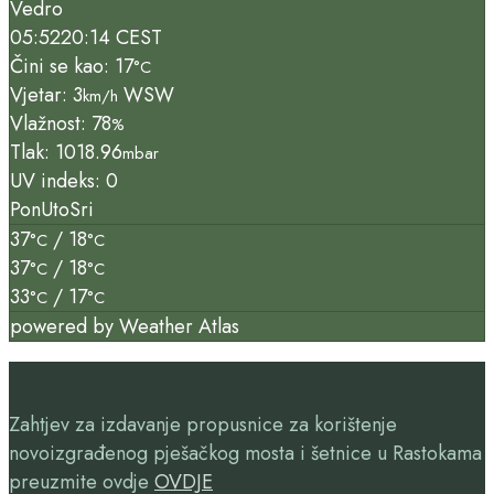
Vedro
05:52
20:14 CEST
Čini se kao: 17
°C
Vjetar: 3
WSW
km/h
Vlažnost: 78
%
Tlak: 1018.96
mbar
UV indeks: 0
Pon
Uto
Sri
37
/ 18
°C
°C
37
/ 18
°C
°C
33
/ 17
°C
°C
powered by
Weather Atlas
Zahtjev za izdavanje propusnice za korištenje
novoizgrađenog pješačkog mosta i šetnice u Rastokama
preuzmite ovdje
OVDJE