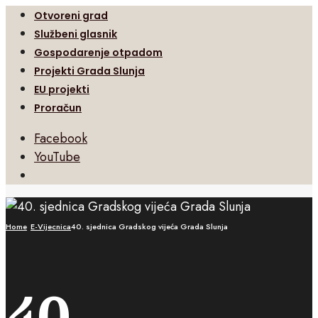
Otvoreni grad
Službeni glasnik
Gospodarenje otpadom
Projekti Grada Slunja
EU projekti
Proračun
Facebook
YouTube
Open
Search
Window
Home
E-Vijecnica
40. sjednica Gradskog vijeća Grada Slunja
40.