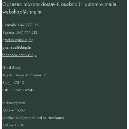
Obrazac možete dostaviti osobno ili putem e-maila
webshop@slunj.hr
Centrala: 047 777 102
Tajnica: 047 777 513
grad-slunj@slunj.hr
pisarnica@slunj.hr
facebook.com/slunj/
Grad Slunj
Trg dr. Franje Tuđmana 12
Slunj, 47240
OIB:
33366502542
radno vrijeme:
7,00 – 15,00
uredovno vrijeme za rad sa strankama:
7,30 – 15,00