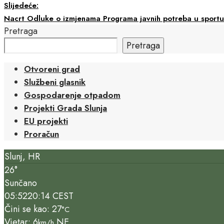
Slijedeće:
Nacrt Odluke o izmjenama Programa javnih potreba u sportu
Pretraga
Pretraga
Otvoreni grad
Službeni glasnik
Gospodarenje otpadom
Projekti Grada Slunja
EU projekti
Proračun
Slunj, HR
26°
Sunčano
05:52
20:14 CEST
Čini se kao: 27
°C
Vjetar: 6
NE
km/h