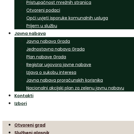
Pristupačnost mrežnih stranica
Otvoreni podaci
Opći uvjeti isporuke komunalnih usluga
Prijem u službu
Javna nabava
Javna nabava Grada
Jednostavna nabava Grada
Plan nabave Grada
Registar ugovora javne nabave
Izjava o sukobu interesa
Javna nabava proračunskih korisnika
Nacionalni akcijski plan za zelenu javnu nabavu
Kontakti
Izbori
Otvoreni grad
Službeni glasnik