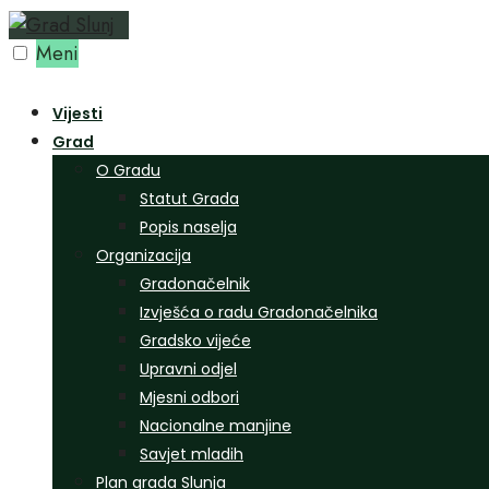
Preskoči
na
Meni
sadržaj
Vijesti
Grad
O Gradu
Statut Grada
Popis naselja
Organizacija
Gradonačelnik
Izvješća o radu Gradonačelnika
Gradsko vijeće
Upravni odjel
Mjesni odbori
Nacionalne manjine
Savjet mladih
Plan grada Slunja