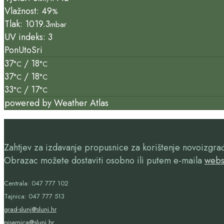
Vlažnost: 49
%
Tlak: 1019.3
mbar
UV indeks: 3
Pon
Uto
Sri
37
/ 18
°C
°C
37
/ 18
°C
°C
33
/ 17
°C
°C
powered by
Weather Atlas
Zahtjev za izdavanje propusnice za korištenje novoizgr
Obrazac možete dostaviti osobno ili putem e-maila
webs
Centrala: 047 777 102
Tajnica: 047 777 513
grad-slunj@slunj.hr
pisarnica@slunj.hr