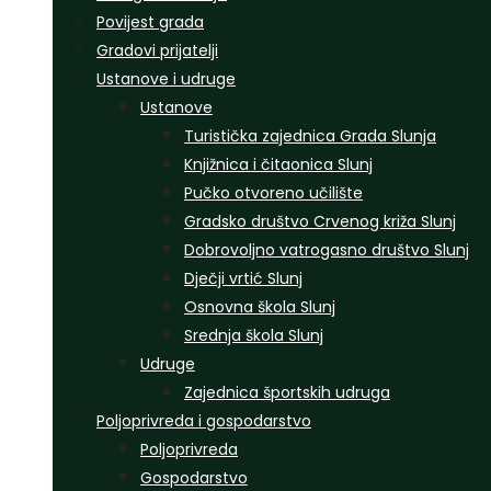
Povijest grada
Gradovi prijatelji
Ustanove i udruge
Ustanove
Turistička zajednica Grada Slunja
Knjižnica i čitaonica Slunj
Pučko otvoreno učilište
Gradsko društvo Crvenog križa Slunj
Dobrovoljno vatrogasno društvo Slunj
Dječji vrtić Slunj
Osnovna škola Slunj
Srednja škola Slunj
Udruge
Zajednica športskih udruga
Poljoprivreda i gospodarstvo
Poljoprivreda
Gospodarstvo