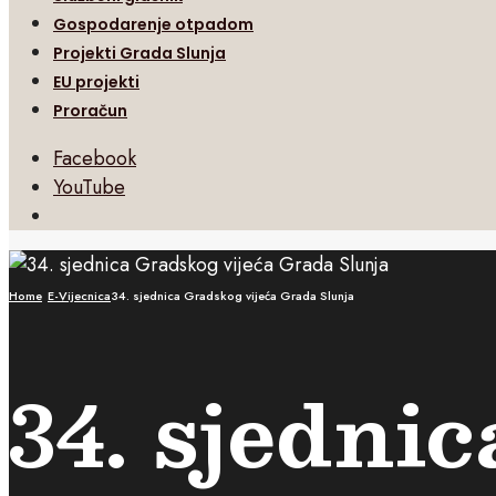
Gospodarenje otpadom
Projekti Grada Slunja
EU projekti
Proračun
Facebook
YouTube
Open
Search
Window
Home
E-Vijecnica
34. sjednica Gradskog vijeća Grada Slunja
34. sjedni