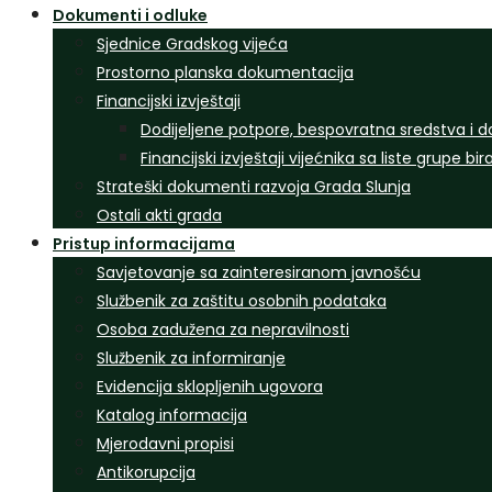
Dokumenti i odluke
Sjednice Gradskog vijeća
Prostorno planska dokumentacija
Financijski izvještaji
Dodijeljene potpore, bespovratna sredstva i d
Financijski izvještaji vijećnika sa liste grupe bi
Strateški dokumenti razvoja Grada Slunja
Ostali akti grada
Pristup informacijama
Savjetovanje sa zainteresiranom javnošću
Službenik za zaštitu osobnih podataka
Osoba zadužena za nepravilnosti
Službenik za informiranje
Evidencija sklopljenih ugovora
Katalog informacija
Mjerodavni propisi
Antikorupcija