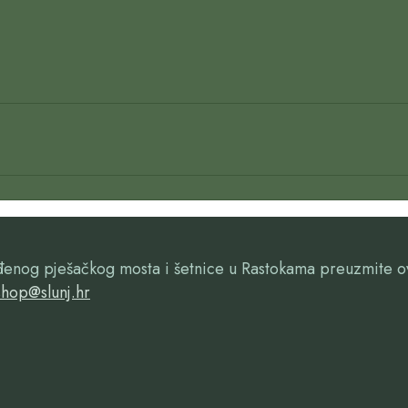
ađenog pješačkog mosta i šetnice u Rastokama preuzmite 
hop@slunj.hr