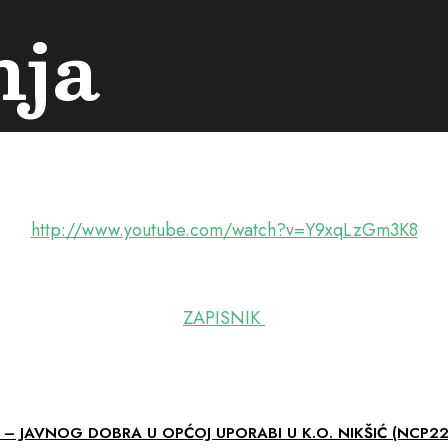
nja
http://www.youtube.com/watch?v=Y9xqLzGm3K8
ZAPISNIK
 JAVNOG DOBRA U OPĆOJ UPORABI U K.O. NIKŠIĆ (NCP22