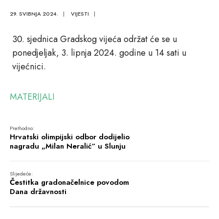
29. SVIBNJA 2024.
|
VIJESTI
|
sjednica Gradskog vijeća održat će se u
ponedjeljak, 3. lipnja 2024. godine u 14 sati u
vijećnici.
MATERIJALI
Prethodno:
Hrvatski olimpijski odbor dodijelio
nagradu „Milan Neralić“ u Slunju
Slijedeće:
Čestitka gradonačelnice povodom
Dana državnosti