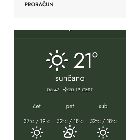
PRORAČUN
Slunj, HR
21°
sunčano
05:47
20:19 CEST
čet
pet
sub
37
/ 19
32
/ 18
32
/ 18
°C
°C
°C
°C
°C
°C