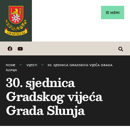
Search
Preskoči
for:
na
MENI
sadržaj
HOME
VIJESTI
30. SJEDNICA GRADSKOG VIJEĆA GRADA
SLUNJA
30. sjednica
Gradskog vijeća
Grada Slunja